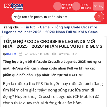
Xây dựng
Tra cứu
Giỏ hàng
cấu hình
đơn hàng
Nhập tên sản phẩm, từ khóa cần tìm
Xây dựng
Tra cứu
Giỏ hàng
Trang chủ
>
Tin tức
>
Game
>
Tổng hợp Code Crossfire
cấu hình
đơn hàng
Legends mới nhất 2025 - 2026: Nhận Full Vũ Khí & Gems
TỔNG HỢP CODE CROSSFIRE LEGENDS MỚI
NHẤT 2025 - 2026: NHẬN FULL VŨ KHÍ & GEMS
By
HACOM
·
17/12/2025, 11:03 AM
·
Lượt xem:
3392
Tổng hợp trọn bộ Giftcode Crossfire Legends 2025 mừng ra
mắt. Hướng dẫn cách nhập code nhận Full vũ khí và các
phần quà hấp dẫn. Cập nhật liên tục tại HACOM!
Bạn là một xạ thủ FPS lão luyện hay một tân binh đang
tìm kiếm cảm giác "sấy" nòng súng rực lửa trên di
động? Huyền thoại Crossfire Legends (CF Mobile) đã
chính thức quay trở lại đường đua vào hôm