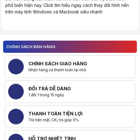
phổ biến hiện nay. Click tìm hiểu ngay cách thay đổi hình nền
trên máy tính Windows và Macbook siêu nhanh
Trang chủ
Tin tức
CHÍNH SÁCH BÁN HÀNG
Game
Code Crossfire Legends Mới Nhất 2025 – Danh Sách Đầy Đủ
Để chào mừng sự kiện "Re-born" của huyền thoại FPS, nhà phát hành đ
CHÍNH SÁCH GIAO HÀNG
Tên Code Và Phần Thưởng Chi Tiết
Nhận hàng và thanh toán tại nhà
Lưu ý quan trọng: Các mã code dưới đây có hiệu lực trong vòng 3 thán
Mã Giftcode
Phần Thưởng (Vật phẩm & Tiền tệ)
ĐỔI TRẢ DỄ DÀNG
1 đổi 1 trong 15 ngày
VNGM1TPKNH
99 Gems + 1 MOS Charm (Phụ kiện)
THANH TOÁN TIỆN LỢI
Trả tiền mặt, CK, trả góp 0%
VNGM2ZDTHQ
1 Grenade Gold + 1 Ashling Doll
HỖ TRỢ NHIỆT TÌNH