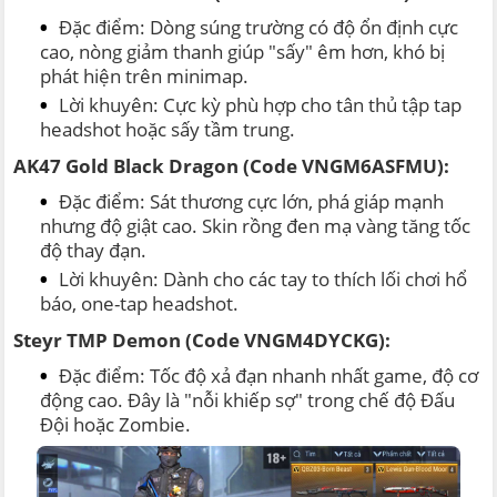
Đặc điểm: Dòng súng trường có độ ổn định cực
cao, nòng giảm thanh giúp "sấy" êm hơn, khó bị
phát hiện trên minimap.
Lời khuyên: Cực kỳ phù hợp cho tân thủ tập tap
headshot hoặc sấy tầm trung.
AK47 Gold Black Dragon (Code VNGM6ASFMU):
Đặc điểm: Sát thương cực lớn, phá giáp mạnh
nhưng độ giật cao. Skin rồng đen mạ vàng tăng tốc
độ thay đạn.
Lời khuyên: Dành cho các tay to thích lối chơi hổ
báo, one-tap headshot.
Steyr TMP Demon (Code VNGM4DYCKG):
Đặc điểm: Tốc độ xả đạn nhanh nhất game, độ cơ
động cao. Đây là "nỗi khiếp sợ" trong chế độ Đấu
Đội hoặc Zombie.