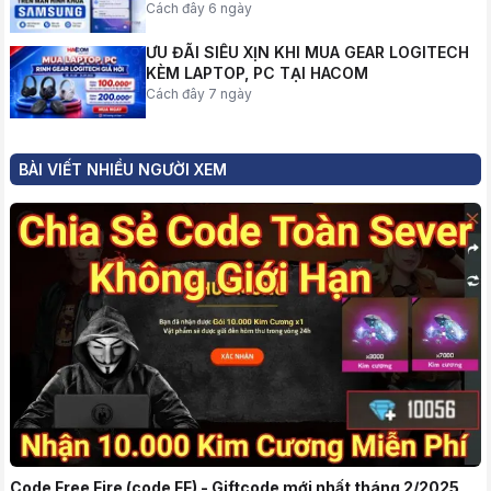
Cách đây 6 ngày
ƯU ĐÃI SIÊU XỊN KHI MUA GEAR LOGITECH
KÈM LAPTOP, PC TẠI HACOM
Cách đây 7 ngày
BÀI VIẾT NHIỀU NGƯỜI XEM
Code Free Fire (code FF) - Giftcode mới nhất tháng 2/2025