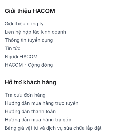
Hình ảnh thực tế từ showroom
Thời gian mở cửa: Từ 8h30-20h30 hàng ngày
[email protected]
Xem bản đồ đường đi
Giới thiệu HACOM
Thời gian mở cửa: Từ 8h30-19h hàng ngày
1900 1903 (máy lẻ 159) -(028)73000322
Thời gian nghỉ trưa: Từ 12h-13h30 hàng ngày
Giới thiệu công ty
1900 1903 (máy lẻ 160)
[email protected]
Liên hệ hợp tác kinh doanh
Thời gian mở cửa: Từ 8h30-20h hàng ngày
Thông tin tuyển dụng
Tin tức
Người HACOM
HACOM - Cộng đồng
Hỗ trợ khách hàng
Tra cứu đơn hàng
Hướng dẫn mua hàng trực tuyến
Hướng dẫn thanh toán
Hướng dẫn mua hàng trả góp
Bảng giá vật tư và dịch vụ sửa chữa lắp đặt