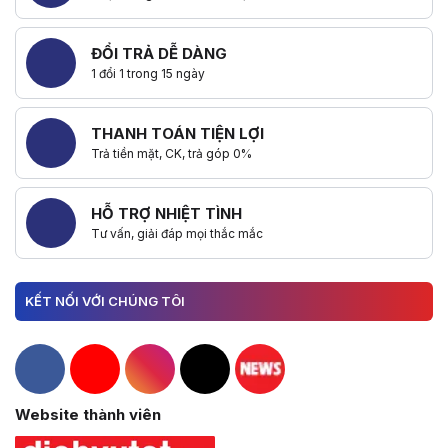
ĐỔI TRẢ DỄ DÀNG
1 đổi 1 trong 15 ngày
THANH TOÁN TIỆN LỢI
Trả tiền mặt, CK, trả góp 0%
HỖ TRỢ NHIỆT TÌNH
Tư vấn, giải đáp mọi thắc mắc
KẾT NỐI VỚI CHÚNG TÔI
Hacom Facebook
Hacom YouTube
Hacom Instagram
Hacom TikTok
Website thành viên