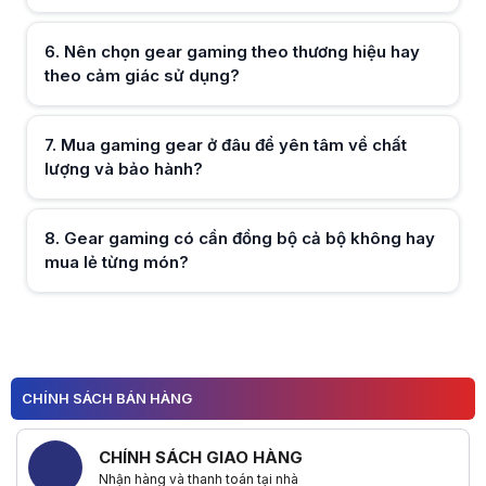
Hữu ích (
0
)
6
.
Nên chọn gear gaming theo thương hiệu hay
theo cảm giác sử dụng?
Hữu ích (
0
)
7
.
Mua gaming gear ở đâu để yên tâm về chất
lượng và bảo hành?
Hữu ích (
0
)
8
.
Gear gaming có cần đồng bộ cả bộ không hay
mua lẻ từng món?
Hữu ích (
0
)
Hữu ích (
0
)
CHÍNH SÁCH BÁN HÀNG
CHÍNH SÁCH GIAO HÀNG
Nhận hàng và thanh toán tại nhà