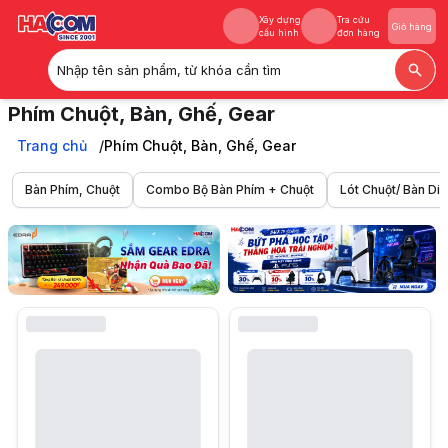
Xây dựng
Tra cứu
Giỏ hàng
cấu hình
đơn hàng
Nhập tên sản phẩm, từ khóa cần tìm
Xây dựng
Tra cứu
Giỏ hàng
Phím Chuột, Bàn, Ghế, Gear
cấu hình
đơn hàng
Săn Phím Chuột Gaming Gear chính hãng, cập nhật các mẫu Mới Nhất 
Trang chủ
Trang chủ
Phím Chuột, Bàn, Ghế, Gear
Phím Chuột, Bàn, Ghế, Gear
Bàn Phím, Chuột
Combo Bộ Bàn Phím + Chuột
Lót Chuột/ Bàn Di 