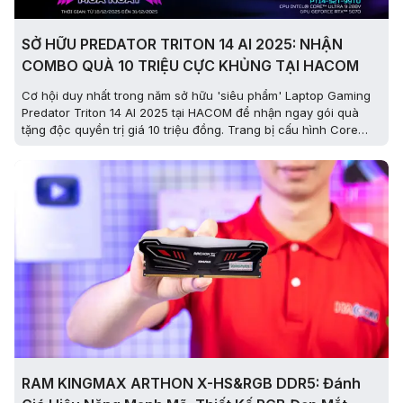
SỞ HỮU PREDATOR TRITON 14 AI 2025: NHẬN
COMBO QUÀ 10 TRIỆU CỰC KHỦNG TẠI HACOM
Cơ hội duy nhất trong năm sở hữu 'siêu phẩm' Laptop Gaming
Predator Triton 14 AI 2025 tại HACOM để nhận ngay gói quà
tặng độc quyền trị giá 10 triệu đồng. Trang bị cấu hình Core
Ultra 9, RTX 5070 cùng màn hình OLED 3K, đây là chiếc Laptop
AI mỏng nhẹ đáng mua nhất dành cho Game thủ và Creator
RAM KINGMAX ARTHON X-HS&RGB DDR5: Đánh