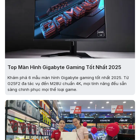
Top Màn Hình Gigabyte Gaming Tốt Nhất 2025
Khám phá 6 mẫu màn hình Gigabyte gaming tốt nhất 2025. Từ
G25F2 đa tác vụ đến M28U chuẩn 4K, mọi tính năng đều sẵn
sàng chinh phục mọi thể loại game.