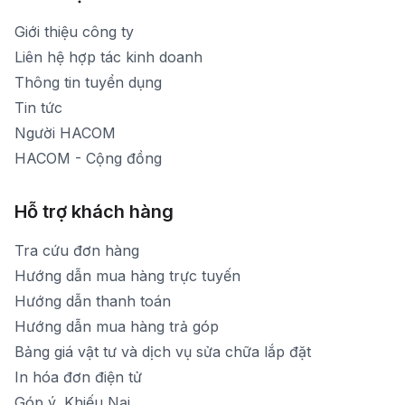
1900 1903 (máy lẻ 159) -(028)73000322
Thời gian nghỉ trưa: Từ 12h-13h30 hàng ngày
Giới thiệu công ty
1900 1903 (máy lẻ 160)
[email protected]
Liên hệ hợp tác kinh doanh
Thời gian mở cửa: Từ 8h30-20h hàng ngày
Thông tin tuyển dụng
Tin tức
Người HACOM
HACOM - Cộng đồng
Hỗ trợ khách hàng
Tra cứu đơn hàng
Hướng dẫn mua hàng trực tuyến
Hướng dẫn thanh toán
Hướng dẫn mua hàng trả góp
Bảng giá vật tư và dịch vụ sửa chữa lắp đặt
In hóa đơn điện tử
Góp ý, Khiếu Nại