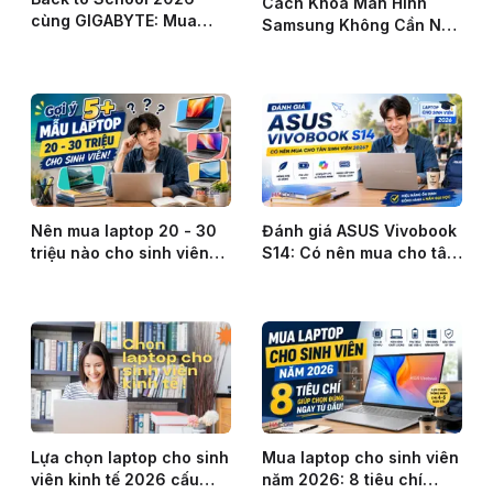
Cách Khóa Màn Hình
cùng GIGABYTE: Mua
Samsung Không Cần Nút
laptop – Nhận X3 ưu đãi
Nguồn
tại HACOM!
Nên mua laptop 20 - 30
Đánh giá ASUS Vivobook
triệu nào cho sinh viên?
S14: Có nên mua cho tân
Gợi ý 5+ lựa chọn đáng
sinh viên năm 2026?
cân nhắc
Lựa chọn laptop cho sinh
Mua laptop cho sinh viên
viên kinh tế 2026 cấu
năm 2026: 8 tiêu chí