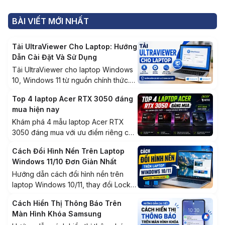
hình tốt, chi phí hợp lý
quan trọng không nên bỏ
qua
BÀI VIẾT MỚI NHẤT
Tải UltraViewer Cho Laptop: Hướng
Dẫn Cài Đặt Và Sử Dụng
Tải UltraViewer cho laptop Windows
10, Windows 11 từ nguồn chính thức.
Hướng dẫn cài đặt, sử dụng, khắc
Top 4 laptop Acer RTX 3050 đáng
phục lỗi và lưu ý bảo mật khi kết nối
mua hiện nay
từ xa.
Khám phá 4 mẫu laptop Acer RTX
3050 đáng mua với ưu điểm riêng cho
game, đồ họa và học tập. So sánh chi
Cách Đổi Hình Nền Trên Laptop
tiết để chọn đúng model phù hợp.
Windows 11/10 Đơn Giản Nhất
Hướng dẫn cách đổi hình nền trên
laptop Windows 10/11, thay đổi Lock
Screen, dùng Windows Spotlight và
Cách Hiển Thị Thông Báo Trên
khắc phục các lỗi thường gặp.
Màn Hình Khóa Samsung