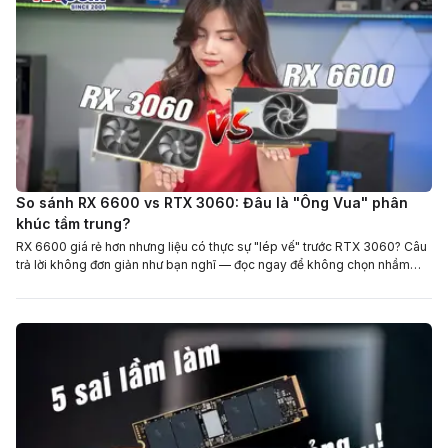
So sánh RX 6600 vs RTX 3060: Đâu là "Ông Vua" phân
khúc tầm trung?
RX 6600 giá rẻ hơn nhưng liệu có thực sự "lép vế" trước RTX 3060? Câu
trả lời không đơn giản như bạn nghĩ — đọc ngay để không chọn nhầm
card!