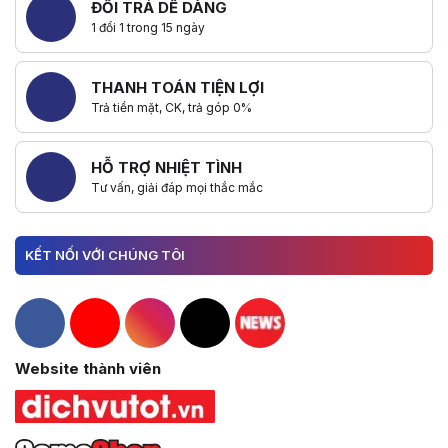
ĐỔI TRẢ DỄ DÀNG
1 đổi 1 trong 15 ngày
THANH TOÁN TIỆN LỢI
Trả tiền mặt, CK, trả góp 0%
HỖ TRỢ NHIỆT TÌNH
Tư vấn, giải đáp mọi thắc mắc
KẾT NỐI VỚI CHÚNG TÔI
Hacom Facebook
Hacom YouTube
Hacom Instagram
Hacom TikTok
Website thành viên