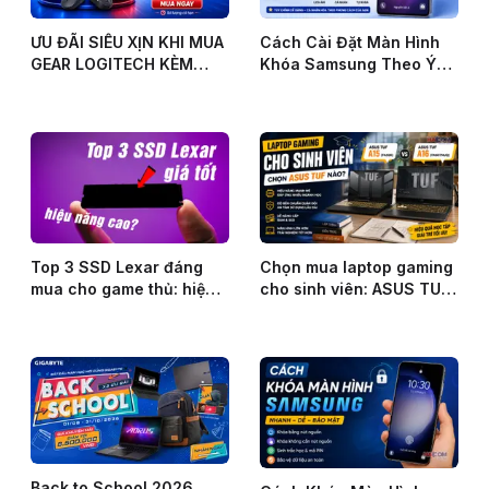
ƯU ĐÃI SIÊU XỊN KHI MUA
Cách Cài Đặt Màn Hình
GEAR LOGITECH KÈM
Khóa Samsung Theo Ý
LAPTOP, PC TẠI HACOM
Muốn
Top 3 SSD Lexar đáng
Chọn mua laptop gaming
mua cho game thủ: hiệu
cho sinh viên: ASUS TUF
năng & giá tốt
Gaming A15 hay A16?
Back to School 2026