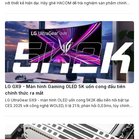
với thiết kế hiện đại. Hãy ghé HACOM để trải nghiệm sản phẩm chính
hãng!
LG GX9 - Màn hình Gaming OLED 5K uốn cong đầu tiên
chính thức ra mắt
LG UltraGear GX9 - màn hình OLED uốn cong 5K2K đầu tiên nổi bật tại
CES 2025 với công nghệ WOLED, tỉ lệ 21:9, phản hồi 0,03ms, tùy chỉnh
linh hoạt.