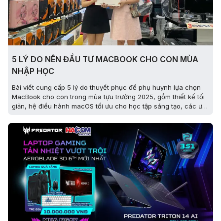
5 LÝ DO NÊN ĐẦU TƯ MACBOOK CHO CON MÙA
NHẬP HỌC
Bài viết cung cấp 5 lý do thuyết phục để phụ huynh lựa chọn
MacBook cho con trong mùa tựu trường 2025, gồm thiết kế tối
giản, hệ điều hành macOS tối ưu cho học tập sáng tạo, các ưu
đãi đặc biệt tại HACOM, hiệu năng vượt trội của chip Apple M4,
và những lợi ích lâu dài cho sinh viên và phụ huynh công nghệ
hiện đại