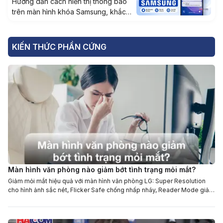
Hướng dẫn cách hiển thị thông báo
trên màn hình khóa Samsung, khắc
phục lỗi không hiện hoặc đến trễ và
tối ưu cài đặt trên One UI.
KIẾN THỨC PHẦN CỨNG
Màn hình văn phòng nào giảm bớt tình trạng mỏi mắt?
Giảm mỏi mắt hiệu quả với màn hình văn phòng LG: Super Resolution
cho hình ảnh sắc nét, Flicker Safe chống nhấp nháy, Reader Mode giảm
ánh sáng xanh.