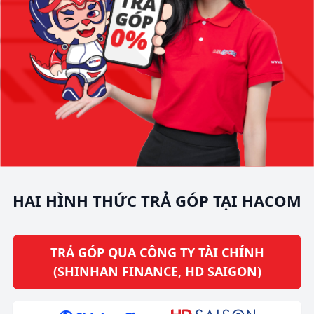
HAI HÌNH THỨC TRẢ GÓP TẠI HACOM
TRẢ GÓP QUA CÔNG TY TÀI CHÍNH
(SHINHAN FINANCE, HD SAIGON)