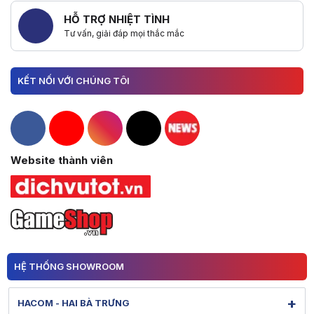
HỖ TRỢ NHIỆT TÌNH
Tư vấn, giải đáp mọi thắc mắc
KẾT NỐI VỚI CHÚNG TÔI
Hacom Facebook
Hacom YouTube
Hacom Instagram
Hacom TikTok
Website thành viên
HỆ THỐNG SHOWROOM
+
HACOM - HAI BÀ TRƯNG