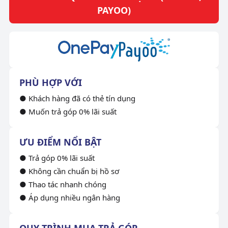
PAYOO)
PHÙ HỢP VỚI
● Khách hàng đã có thẻ tín dụng
● Muốn trả góp 0% lãi suất
ƯU ĐIỂM NỔI BẬT
● Trả góp 0% lãi suất
● Không cần chuẩn bị hồ sơ
● Thao tác nhanh chóng
● Áp dụng nhiều ngân hàng
QUY TRÌNH MUA TRẢ GÓP