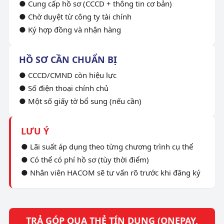
● Cung cấp hồ sơ (CCCD + thông tin cơ bản)
● Chờ duyệt từ công ty tài chính
● Ký hợp đồng và nhận hàng
HỒ SƠ CẦN CHUẨN BỊ
● CCCD/CMND còn hiệu lực
● Số điện thoại chính chủ
● Một số giấy tờ bổ sung (nếu cần)
LƯU Ý
● Lãi suất áp dụng theo từng chương trình cụ thể
● Có thể có phí hồ sơ (tùy thời điểm)
● Nhân viên HACOM sẽ tư vấn rõ trước khi đăng ký
TRẢ GÓP QUA THẺ TÍN DỤNG (ONEPAY,