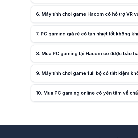
Mua PC gaming Hacom online vẫn đảm bảo linh kiện chính hã
6
.
Hữu ích (
Máy tính chơi game Hacom có hỗ trợ VR 
0
)
7
.
PC gaming giá rẻ có tản nhiệt tốt không kh
Hữu ích (
0
)
8
.
Hữu ích (
Mua PC gaming tại Hacom có được bảo hàn
0
)
9
.
Hữu ích (
Máy tính chơi game full bộ có tiết kiệm kh
0
)
10
Hữu ích (
.
Mua PC gaming online có yên tâm về chất
0
)
Hữu ích (
0
)