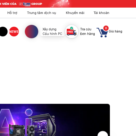
Hỗ trợ
Trung tâm dịch vụ
Khuyến mãi
Tài khoản
0
Xây dựng
Tra cứu
Giỏ hàng
NEWS
Cấu hình PC
Đơn hàng
agram
TikTok
ành uy tín. Mua ngay tại HACOM!