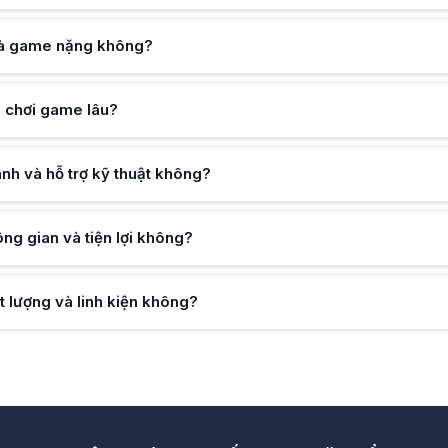
ng, kiểm tra kỹ lưỡng trước khi giao, cùng chính sách bảo hành và hỗ 
và game nặng không?
i chơi game lâu?
h và hỗ trợ kỹ thuật không?
ông gian và tiện lợi không?
 lượng và linh kiện không?