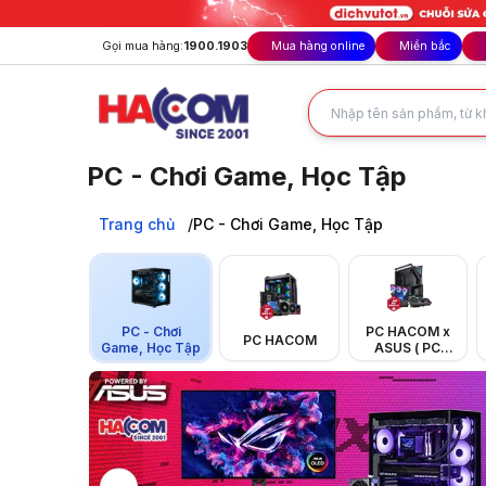
Gọi mua hàng:
1900.1903
Mua hàng online
Miền bắc
PC - Chơi Game, Học Tập
PC đồ họa: Sức mạnh CỰC KHỎE cho mọi Designer, Render, 
Trang chủ
Trang chủ
PC - Chơi Game, Học Tập
PC - Chơi Game, Học Tập
PC - Chơi
PC HACOM x
PC HACOM
Game, Học Tập
ASUS ( PC
POWERED BY
ASUS)