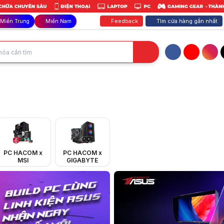
Feedback
Tìm cửa hàng gần nhất
Miền Trung
Miền Nam
Facebook
YouTube
Inst
Edit Video. Cấu hình đa dạng, GIÁ SIÊU RẺ bất ngờ, chính hãng, bảo h
PC HACOM x
PC HACOM x
MSI
GIGABYTE