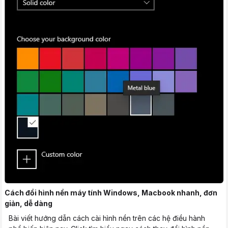
Cách đổi hình nền máy tính Windows, Macbook nhanh, đơn
giản, dễ dàng
Bài viết hướng dẫn cách cài hình nền trên các hệ điều hành