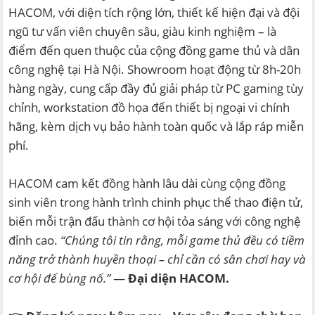
HACOM, với diện tích rộng lớn, thiết kế hiện đại và đội
ngũ tư vấn viên chuyên sâu, giàu kinh nghiệm – là
điểm đến quen thuộc của cộng đồng game thủ và dân
công nghệ tại Hà Nội. Showroom hoạt động từ 8h-20h
hàng ngày, cung cấp đầy đủ giải pháp từ PC gaming tùy
chỉnh, workstation đồ họa đến thiết bị ngoại vi chính
hãng, kèm dịch vụ bảo hành toàn quốc và lắp ráp miễn
phí.
HACOM cam kết đồng hành lâu dài cùng cộng đồng
sinh viên trong hành trình chinh phục thể thao điện tử,
biến mỗi trận đấu thành cơ hội tỏa sáng với công nghệ
đỉnh cao.
“Chúng tôi tin rằng, mỗi game thủ đều có tiềm
năng trở thành huyền thoại – chỉ cần có sân chơi hay và
cơ hội để bùng nổ.”
—
Đại diện HACOM.