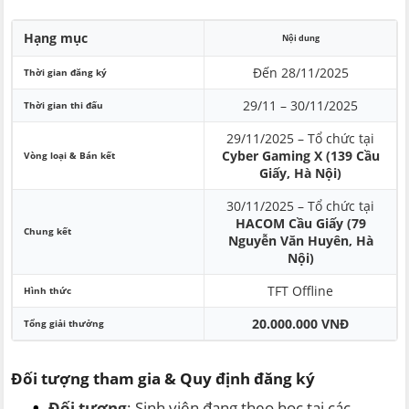
Hạng mục
Nội dung
Đến 28/11/2025
Thời gian đăng ký
29/11 – 30/11/2025
Thời gian thi đấu
29/11/2025 – Tổ chức tại
Cyber Gaming X (139 Cầu
Vòng loại & Bán kết
Giấy, Hà Nội)
30/11/2025 – Tổ chức tại
HACOM Cầu Giấy
(79
Chung kết
Nguyễn Văn Huyên, Hà
Nội)
TFT Offline
Hình thức
20.000.000 VNĐ
Tổng giải thưởng
Đối tượng tham gia & Quy định đăng ký
Đối tượng
: Sinh viên đang theo học tại các