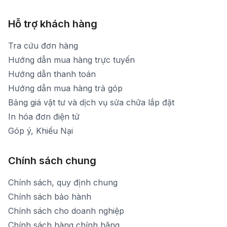
Hỗ trợ khách hàng
Tra cứu đơn hàng
Hướng dẫn mua hàng trực tuyến
Hướng dẫn thanh toán
Hướng dẫn mua hàng trả góp
Bảng giá vật tư và dịch vụ sửa chữa lắp đặt
In hóa đơn điện tử
Góp ý, Khiếu Nại
Chính sách chung
Chính sách, quy định chung
Chính sách bảo hành
Chính sách cho doanh nghiệp
Chính sách hàng chính hãng