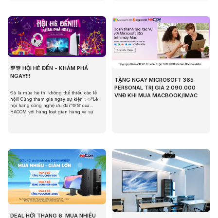
🎊🎊 HỘI HÈ ĐẾN - KHÁM PHÁ
NGAY!!!
TẶNG NGAY MICROSOFT 365
PERSONAL TRỊ GIÁ 2.090.000
Đã là mùa hè thì không thể thiếu các lễ
VNĐ KHI MUA MACBOOK/IMAC
hội‼ Cùng tham gia ngay sự kiện ✨✨"Lễ
hội hàng công nghệ ưu đãi"💯💯 của
HACOM với hàng loạt gian hàng và sự
kiện hấp dẫn :
DEAL HỜI THÁNG 6: MUA NHIỀU