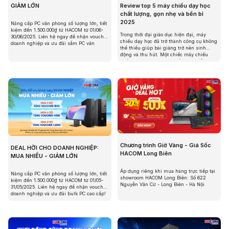
Review top 5 máy chiếu dạy học
GIẢM LỚN
chất lượng, gọn nhẹ và bền bỉ
2025
Nâng cấp PC văn phòng số lượng lớn, tiết
kiệm đến 1.500.000₫ từ HACOM từ 01/06-
Trong thời đại giáo dục hiện đại, máy
30/06/2025. Liên hệ ngay để nhận voucher
chiếu dạy học đã trở thành công cụ không
doanh nghiệp và ưu đãi sắm PC văn
thể thiếu giúp bài giảng trở nên sinh
phòng!
động và thu hút. Một chiếc máy chiếu
chất lượng, gọn nhẹ và bền bỉ sẽ hỗ trợ
giáo viên truyền đạt kiến thức hiệu quả,
tiết kiệm chi phí và dễ dàng di chuyển.
Chương trình Giờ Vàng - Giá Sốc
DEAL HỜI CHO DOANH NGHIỆP:
HACOM Long Biên
MUA NHIỀU - GIẢM LỚN
Áp dụng riêng khi mua hàng trực tiếp tại
Nâng cấp PC văn phòng số lượng lớn, tiết
showroom HACOM Long Biên: Số 622
kiệm đến 1.500.000₫ từ HACOM từ 01/05-
Nguyễn Văn Cừ - Long Biên - Hà Nội
31/05/2025. Liên hệ ngay để nhận voucher
doanh nghiệp và ưu đãi bulk PC cao cấp!