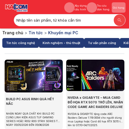
Xây dựng
Tra cứu
Giỏ hàng
cấu hình
đơn hàng
Nhập tên sản phẩm, từ khóa cần tìm
Xây dựng
Tra cứu
Giỏ hàng
Trang chủ
>
Tin tức
>
Khuyến mại PC
cấu hình
đơn hàng
Tin tức công nghệ
Kinh nghiệm - thủ thuật
Tư vấn phần cứng
Kiế
NVIDIA x GIGABYTE – MUA CARD
BUILD PC ASUS RINH QUÀ HẾT
ĐỒ HỌA RTX 5070 TRỞ LÊN, NHẬN
NẤC
CODE GAME ARC RAIDERS DELUXE
NHẬN NGAY QUÀ CHẤT KHI BUILD PC
NVIDIA & GIGABYTE tặng code ARC
CÙNG LINH KIỆN ASUS TUF GAMING
Raiders Deluxe 1.119.000đ cho người dùng
SERIES HOẶC ROG/ ROG STRIX SERIES TỪ
mua Laptop hoặc Card đồ họa RTX 5070 trở
NGÀY 05/05/2026 ĐẾN 05/06/2026
lên từ 07/10–04/11/2025.