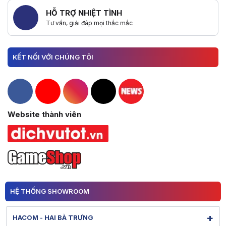
HỖ TRỢ NHIỆT TÌNH
Tư vấn, giải đáp mọi thắc mắc
KẾT NỐI VỚI CHÚNG TÔI
Hacom Facebook
Hacom YouTube
Hacom Instagram
Hacom TikTok
Website thành viên
HỆ THỐNG SHOWROOM
+
HACOM - HAI BÀ TRƯNG