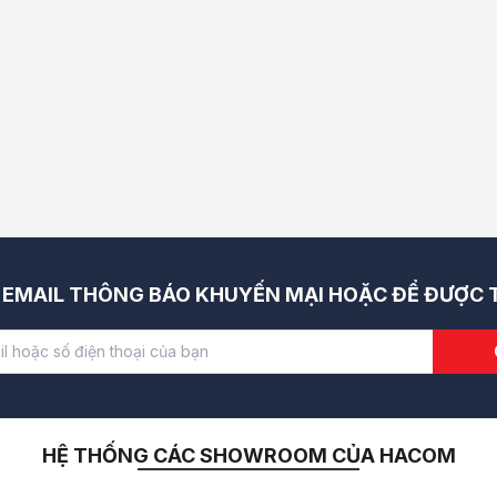
EMAIL THÔNG BÁO KHUYẾN MẠI HOẶC ĐỂ ĐƯỢC T
ển khai chương trình ưu đãi đặc biệt mang tên "Trang Bị Để Bứt 
026
hoặc cho đến khi hết voucher
trong danh sách được chỉ định.
chương trình
https://www.asus.com/vn/events/infoM/activity_football-c
HỆ THỐNG CÁC SHOWROOM CỦA HACOM
n các sản phẩm chính hãng ASUS ROG trên toàn quốc