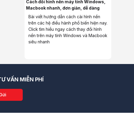
Cách đổi hình nền máy tính Windows,
Macbook nhanh, đơn giản, dễ dàng
Bài viết hướng dẫn cách cài hình nền
trên các hệ điều hành phổ biến hiện nay.
Click tìm hiểu ngay cách thay đổi hình
nền trên máy tính Windows và Macbook
siêu nhanh
Ư VẤN MIỄN PHÍ
Phá - Chinh Phục Ngôi Vương", dành riêng cho cộng đồng yêu công
Gửi
ampaign