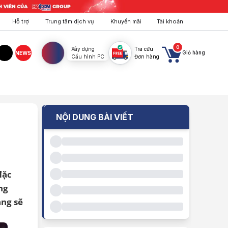
Hỗ trợ
Trung tâm dịch vụ
Khuyến mãi
Tài khoản
0
Xây dựng
Tra cứu
Giỏ hàng
NEWS
Cấu hình PC
Đơn hàng
agram
TikTok
NỘI DUNG BÀI VIẾT
đặc
ng
àng sẽ