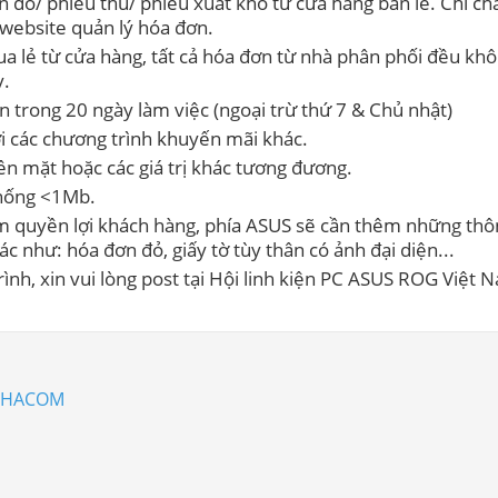
 đỏ/ phiếu thu/ phiếu xuất kho từ cửa hàng bán lẻ. Chỉ c
 website quản lý hóa đơn.
a lẻ từ cửa hàng, tất cả hóa đơn từ nhà phân phối đều kh
y.
ạn trong 20 ngày làm việc (ngoại trừ thứ 7 & Chủ nhật)
i các chương trình khuyến mãi khác.
iền mặt hoặc các giá trị khác tương đương.
thống <1Mb.
 quyền lợi khách hàng, phía ASUS sẽ cần thêm những thôn
c như: hóa đơn đỏ, giấy tờ tùy thân có ảnh đại diện...
ình, xin vui lòng post tại Hội linh kiện PC ASUS ROG Việt 
a HACOM
ị