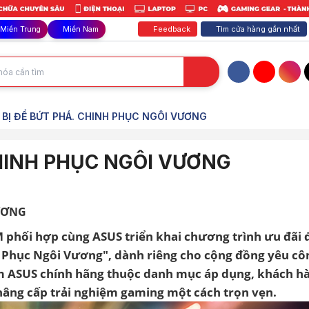
Feedback
Tìm cửa hàng gần nhất
Miền Trung
Miền Nam
Facebook
YouTube
Inst
BỊ ĐỂ BỨT PHÁ. CHINH PHỤC NGÔI VƯƠNG
CHINH PHỤC NGÔI VƯƠNG
VƯƠNG
phối hợp cùng ASUS triển khai chương trình ưu đãi 
h Phục Ngôi Vương", dành riêng cho cộng đồng yêu cô
m ASUS chính hãng thuộc danh mục áp dụng, khách h
âng cấp trải nghiệm gaming một cách trọn vẹn.