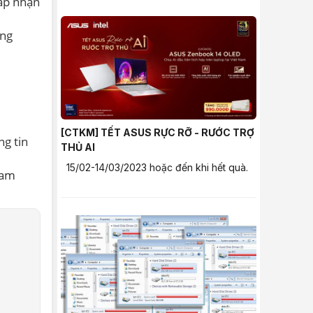
hấp nhận
ông
[CTKM] TẾT ASUS RỰC RỠ - RƯỚC TRỢ
g tin
THỦ AI
15/02-14/03/2023 hoặc đến khi hết quà.
Nam