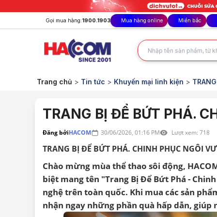
Gọi mua hàng:
1900.1903
Mua hàng online
Miền bắc
Trang chủ
>
Tin tức
>
Khuyến mại linh kiện
>
TRANG 
TRANG BỊ ĐỂ BỨT PHÁ. 
Đăng bởi
HACOM
30/06/2026, 01:16 PM
Lượt xem:
718
TRANG BỊ ĐỂ BỨT PHÁ. CHINH PHỤC NGÔI 
Chào mừng mùa thể thao sôi động, HACOM 
biệt mang tên "Trang Bị Để Bứt Phá - Chin
nghệ trên toàn quốc. Khi mua các sản phẩ
nhận ngay những phần quà hấp dẫn, giúp n