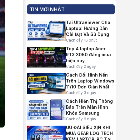
TIN MỚI NHẤT
Tải UltraViewer Cho
Laptop: Hướng Dẫn
Cài Đặt Và Sử Dụng
Cách đây 16 phút
Top 4 laptop Acer
RTX 3050 đáng mua
hiện nay
Cách đây 2 ngày
Cách Đổi Hình Nền
Trên Laptop Windows
11/10 Đơn Giản Nhất
Cách đây 3 ngày
Cách Hiển Thị Thông
Báo Trên Màn Hình
Khóa Samsung
Cách đây 6 ngày
ƯU ĐÃI SIÊU XỊN KHI
MUA GEAR LOGITECH
KÈM LAPTOP, PC TẠI