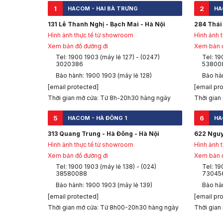
4. Cách thức nhận quà:
1
2
HACOM - HAI BÀ TRƯNG
HA
Click vào nút “Đăng Ký” trên website sự kiện
https://www.asus.com/v
Điền thông tin sản phẩm.
131 Lê Thanh Nghị - Bạch Mai - Hà Nội
284 Thái 
Nhận email kèm voucher khi đăng ký thành công.
Hình ảnh thực tế từ showroom
Hình ảnh 
Vào website
https://us.gamesplanet.com/account/wallets
để đăng nh
Xem bản đồ đường đi
Xem bản đ
5. Các lưu ý khác:
Tel: 1900 1903 (máy lẻ 127) - (0247)
Tel: 19
Không chấp nhận hóa đơn ko phải hóa đơn đỏ/ phiếu thu/ phiếu xuất 
3020386
53800
Chương trình chỉ dành cho khách hàng mua lẻ từ cửa hàng, tất cả h
Bảo hành: 1900 1903 (máy lẻ 128)
Bảo hàn
ASUS sẽ kiểm tra và liên hệ gửi quà tới bạn trong 20 ngày làm việc (n
Chương trình không áp dụng đồng thời với các chương trình khuyến 
[email protected]
[email pr
Quà tặng không có giá trị quy đổi thành tiền mặt hoặc các giá trị kh
Thời gian mở cửa: Từ 8h-20h30 hàng ngày
Thời gian
Dung lượng hình ảnh hóa đơn tải lên hệ thống <1Mb.
Trong trường hợp cần thiết nhằm bảo đảm quyền lợi khách hàng, phía
5
6
HACOM - HÀ ĐÔNG 1
HA
Mọi góp ý hay thắc mắc khác về chương trình, xin vui lòng post tại 
313 Quang Trung - Hà Đông - Hà Nội
622 Nguy
Hình ảnh thực tế từ showroom
Hình ảnh 
Xem bản đồ đường đi
Xem bản đ
Tel: 1900 1903 (máy lẻ 138) - (024)
Tel: 19
38580088
73045
Bảo hành: 1900 1903 (máy lẻ 139)
Bảo hà
[email protected]
[email pr
Thời gian mở cửa: Từ 8h00-20h30 hàng ngày
Thời gian