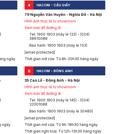
4
HACOM - CẦU GIẤY
79 Nguyễn Văn Huyên - Nghĩa Đô - Hà Nội
Hình ảnh thực tế từ showroom
Xem bản đồ đường đi
)
Tel: 1900 1903 (máy lẻ 132) - (024)
 hợp lệ trên website quản lý hóa đơn.
38610088
 mãi này.
Bảo hành: 1900 1903 (máy lẻ 133)
[email protected]
àng ngày
Thời gian mở cửa: Từ 8h-20h30 hàng ngày
chính xác như: hóa đơn đỏ, giấy tờ tùy thân có ảnh đại diện...
8
HACOM - ĐÔNG ANH
h
35 Cao Lỗ - Đông Anh - Hà Nội
Hình ảnh thực tế từ showroom
Xem bản đồ đường đi
)
Tel: 1900 1903 (máy lẻ 145) - (024)
32001088
Bảo hành: 1900 1903 (máy lẻ 30480)
[email protected]
g ngày
Thời gian mở cửa: Từ 9h-18h30 hàng ngày
Thời gian nghỉ trưa: Từ 12h-13h30 hàng ngày