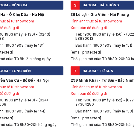
3
COM - ĐỐNG ĐA
HACOM - HẢI PHÒNG
n/events/infoM/activity_football-campaign
Hà - Ô Chợ Dừa - Hà Nội
36 Lê Lợi - Gia Viên - Hải Phòng
thực tế từ showroom
Hình ảnh thực tế từ showroom
ập và kích hoạt voucher để sử dụng
ồ đường đi
Xem bản đồ đường đi
00 1903 (máy lẻ 130) - (0243)
Tel: 1900 1903 (máy lẻ 150) - (022
kho từ cửa hàng bán lẻ. Chỉ chấp nhận hóa đơn đỏ có thể kiểm tra tính
88
58830013
óa đơn từ nhà phân phối đều không được tham gia chương trình khuyến
h: 1900 1903 (máy lẻ 131)
Bảo hành: 1900 1903 (máy lẻ 151)
goại trừ thứ 7 & Chủ nhật)
mãi khác.
otected]
[email protected]
ác tương đương.
 mở cửa: Từ 8h-21h hàng ngày
Thời gian mở cửa: Từ 8h30-20h30 h
 ASUS sẽ cần thêm những thông tin khác để xác định khách mua hàng là 
7
COM - LONG BIÊN
HACOM - TỪ SƠN
Hội linh kiện PC ASUS ROG Việt Nam
ễn Văn Cừ - Bồ Đề - Hà Nội
299 Minh Khai - Từ Sơn - Bắc Nin
thực tế từ showroom
Hình ảnh thực tế từ showroom
ồ đường đi
Xem bản đồ đường đi
00 1903 (máy lẻ 143) - (024)
Tel: 1900 1903 (máy lẻ 152) - (022
668
27304286
nh: 1900 1903 (máy lẻ 144)
Bảo hành: 1900 1903 (máy lẻ 153)
otected]
[email protected]
 mở cửa: Từ 8h30-20h hàng ngày
Thời gian mở cửa: Từ 8h30-20h hàn