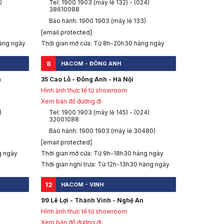
)
Tel: 1900 1903 (máy lẻ 132) - (024)
38610088
Bảo hành: 1900 1903 (máy lẻ 133)
[email protected]
àng ngày
Thời gian mở cửa: Từ 8h-20h30 hàng ngày
8
HACOM - ĐÔNG ANH
h
35 Cao Lỗ - Đông Anh - Hà Nội
Hình ảnh thực tế từ showroom
Xem bản đồ đường đi
)
Tel: 1900 1903 (máy lẻ 145) - (024)
32001088
Bảo hành: 1900 1903 (máy lẻ 30480)
[email protected]
g ngày
Thời gian mở cửa: Từ 9h-18h30 hàng ngày
Thời gian nghỉ trưa: Từ 12h-13h30 hàng ngày
12
HACOM - VINH
99 Lê Lợi - Thành Vinh - Nghệ An
Hình ảnh thực tế từ showroom
Xem bản đồ đường đi