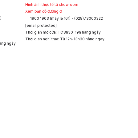
Hình ảnh thực tế từ showroom
Xem bản đồ đường đi
)
1900 1903 (máy lẻ 161) - (028)73000322
[email protected]
Thời gian mở cửa: Từ 8h30-19h hàng ngày
Thời gian nghỉ trưa: Từ 12h-13h30 hàng ngày
àng ngày
HỖ TRỢ NHIỆT TÌNH