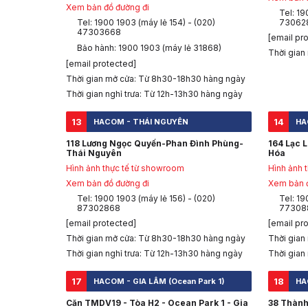
Xem bản đồ đường đi
Tel: 19
Tel: 1900 1903 (máy lẻ 154) - (020)
73062
47303668
[email pr
Bảo hành: 1900 1903 (máy lẻ 31868)
Thời gian
[email protected]
Thời gian mở cửa: Từ 8h30-18h30 hàng ngày
Thời gian nghỉ trưa: Từ 12h-13h30 hàng ngày
13
14
HACOM - THÁI NGUYÊN
HA
118 Lương Ngọc Quyến-Phan Đình Phùng-
164 Lạc 
Thái Nguyên
Hóa
Hình ảnh thực tế từ showroom
Hình ảnh 
Xem bản đồ đường đi
Xem bản đ
Tel: 1900 1903 (máy lẻ 156) - (020)
Tel: 19
87302868
77308
[email protected]
[email pr
Thời gian mở cửa: Từ 8h30-18h30 hàng ngày
Thời gian
Thời gian nghỉ trưa: Từ 12h-13h30 hàng ngày
Thời gian
17
18
HACOM - GIA LÂM (Ocean Park 1)
HA
Căn TMDV19 - Tòa H2 - Ocean Park 1 - Gia
38 Thành