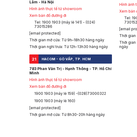
Lâm - Hà Nội
Hình ảnh 
Hình ảnh thực tế từ showroom
Xem bản đ
Xem bản đồ đường đi
Tel: 19
Tel: 1900 1903 (máy lẻ 141) - (024)
73015
73015286
[email pr
[email protected]
Thời gian
Thời gian mở cửa: Từ 9h–18h30 hàng ngày
Thời gian
Thời gian nghỉ trưa: Từ 12h-13h30 hàng ngày
ngày
21
HACOM - GÒ VẤP, TP. HCM
783 Phan Văn Trị - Hạnh Thông - TP. Hồ Chí
Minh
Hình ảnh thực tế từ showroom
Xem bản đồ đường đi
1900 1903 (máy lẻ 159) -(028)73000322
1900 1903 (máy lẻ 160)
[email protected]
Thời gian mở cửa: Từ 8h30-20h hàng ngày
CHÍNH SÁCH GIAO HÀNG
ĐỔI T