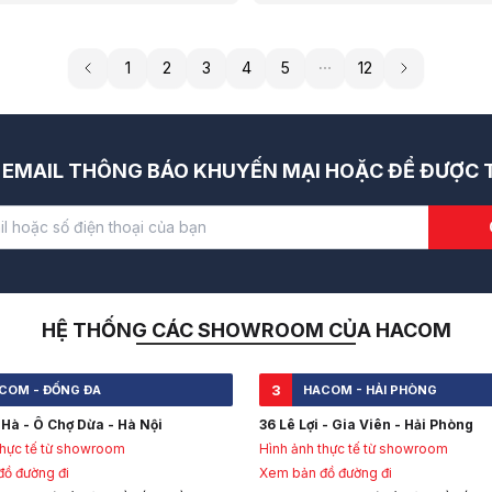
 1900 1903 để nhận báo giá ưu
1
2
3
4
5
12
EMAIL THÔNG BÁO KHUYẾN MẠI HOẶC ĐỂ ĐƯỢC T
HỆ THỐNG CÁC SHOWROOM CỦA HACOM
3
COM - ĐỐNG ĐA
HACOM - HẢI PHÒNG
Hà - Ô Chợ Dừa - Hà Nội
36 Lê Lợi - Gia Viên - Hải Phòng
thực tế từ showroom
Hình ảnh thực tế từ showroom
ồ đường đi
Xem bản đồ đường đi