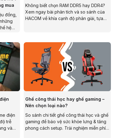
áng mua
Không biết chọn RAM DDR5 hay DDR4?
Xem ngay bài phân tích và so sánh của
ệu đồng,
HACOM về khía cạnh độ phân giải, tựa
 những
game, .... Để chọn ra RAM phù hợp cho
thế hệ
gaming 1080p-4K mà bạn đang cân
nh tần số
nhắc.
linh hoạt
điện
Ghế công thái học hay ghế gaming –
Nên chọn loại nào?
me điện
So sánh chi tiết ghế công thái học và ghế
độ trễ
gaming để bảo vệ sức khỏe lưng & tăng
hủng và
phong cách setup. Trải nghiệm miễn phí
tại hệ thống showroom HACOM toàn