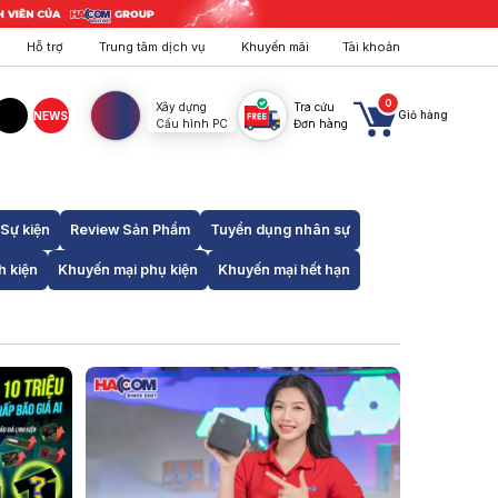
Hỗ trợ
Trung tâm dịch vụ
Khuyến mãi
Tài khoản
0
Xây dựng
Tra cứu
Giỏ hàng
NEWS
Cấu hình PC
Đơn hàng
agram
TikTok
Sự kiện
Review Sản Phẩm
Tuyển dụng nhân sự
h kiện
Khuyến mại phụ kiện
Khuyến mại hết hạn