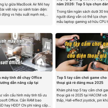
năm 2026: Top 5 lựa chọn đ
ng lự giữa MacBook Air M4 hay
ài viết này so sánh toàn diện:
Trong tầm ngân sách dưới 30 tri
di động vs hiệu suất mạnh mẽ,
người dùng vẫn có thể lựa chọn
chuẩn, pin, giá cả. Hệ thống
mẫu laptop gaming sở hữu CPU 
 có sẵn cả hai với ưu đãi tốt
mới, GPU RTX 30-series, màn hì
m hiểu máy nào phù hợp công
quét cao và khả năng nâng cấp 
 máy tính để chạy Office
Top 5 tay cầm chơi game cho 
Hướng dẫn nâng cấp tại
thoại giá rẻ đáng mua 2025
Khám phá top 5 tay cầm chơi ga
 vấn cấu hình máy tính tối ưu
thoại giá rẻ 2025 tại HACOM với 
osoft Office. Cần RAM bao
thấp, Hall-effect joystick, pin k
SD hay HDD? Chi phí nâng cấp?
bảo hành 12 tháng. Mua ngay!