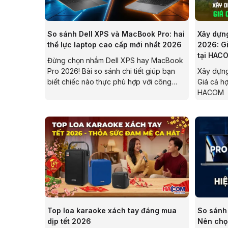
So sánh Dell XPS và MacBook Pro: hai
Xây dựng
thế lực laptop cao cấp mới nhất 2026
2026: Gi
tại HAC
Đừng chọn nhầm Dell XPS hay MacBook
Pro 2026! Bài so sánh chi tiết giúp bạn
Xây dựng
biết chiếc nào thực phù hợp với công
Giá cả hợ
việc đồ họa, lập trình hay văn phòng.
HACOM
Top loa karaoke xách tay đáng mua
So sánh
dịp tết 2026
Nên chọ