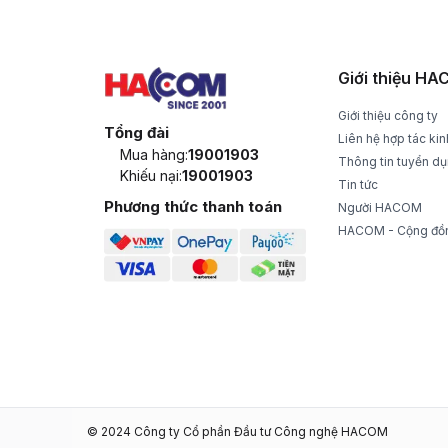
Nhận hàng và thanh toán tại nhà
1 đổi 1 t
Giới thiệu H
Giới thiệu công ty
Tổng đài
Liên hệ hợp tác ki
Mua hàng:
19001903
Thông tin tuyển d
Khiếu nại:
19001903
Tin tức
Phương thức thanh toán
Người HACOM
HACOM - Cộng đồ
© 2024 Công ty Cổ phần Đầu tư Công nghệ HACOM