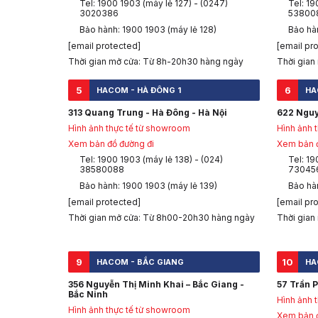
Tel: 1900 1903 (máy lẻ 127) - (0247)
Tel: 19
3020386
53800
Bảo hành: 1900 1903 (máy lẻ 128)
Bảo hàn
[email protected]
[email pr
Thời gian mở cửa: Từ 8h-20h30 hàng ngày
Thời gian
5
6
HACOM - HÀ ĐÔNG 1
HA
313 Quang Trung - Hà Đông - Hà Nội
622 Nguy
Hình ảnh thực tế từ showroom
Hình ảnh 
Xem bản đồ đường đi
Xem bản đ
Tel: 1900 1903 (máy lẻ 138) - (024)
Tel: 19
38580088
73045
Bảo hành: 1900 1903 (máy lẻ 139)
Bảo hà
[email protected]
[email pr
Thời gian mở cửa: Từ 8h00-20h30 hàng ngày
Thời gian
9
10
HACOM - BẮC GIANG
HA
356 Nguyễn Thị Minh Khai – Bắc Giang -
57 Trần P
Bắc Ninh
Hình ảnh 
Hình ảnh thực tế từ showroom
Xem bản đ