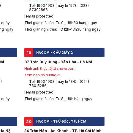
)
Tel: 1900 1903 (máy lẻ 157) - (023)
87302868
[email protected]
g ngày
Thời gian mở cửa: Từ 9h-18h30 hàng ngày
àng ngày
Thời gian nghỉ trưa: Từ 12h-13h30 hàng ngày
16
HACOM - CẦU GIẤY 2
Nội
87 Trần Duy Hưng - Yên Hòa - Hà Nội
Hình ảnh thực tế từ showroom
Xem bản đồ đường đi
4)
Tel: 1900 1903 (máy lẻ 134) - (024)
73015286
[email protected]
g ngày
Thời gian mở cửa: Từ 8h-19h hàng ngày
20
HACOM - THỦ ĐỨC, TP. HCM
Hà Nội
34 Trần Não - An Khánh - TP. Hồ Chí Minh