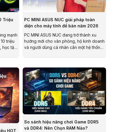
 Triệu
PC MINI ASUS NUC giải pháp toàn
diện cho máy tính để bàn năm 2026
động mạnh
PC MINI ASUS NUC đang trở thành xu
10 triệu
hướng mới cho văn phòng, hộ kinh doanh
, học tập
và người dùng cá nhân cần một hệ thống
viết này
gọn nhẹ, tiết kiệm chi phí nhưng vẫn đảm
bảo hiệu năng ổn định cho công việc
hằng ngày.
So sánh hiệu năng chơi Game DDR5
và DDR4: Nên Chọn RAM Nào?
siêu HOT