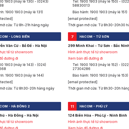
00 1903 (máy lẻ 130) - (0243)
Tel: 1900 1903 (máy lẻ 150) - (022
88
58830013
h: 1900 1903 (máy lẻ 131)
Bảo hành: 1900 1903 (máy lẻ 151)
otected]
[email protected]
 mở cửa: Từ 8h-21h hàng ngày
Thời gian mở cửa: Từ 8h30-20h30 h
7
COM - LONG BIÊN
HACOM - TỪ SƠN
ễn Văn Cừ - Bồ Đề - Hà Nội
299 Minh Khai - Từ Sơn - Bắc Nin
thực tế từ showroom
Hình ảnh thực tế từ showroom
ồ đường đi
Xem bản đồ đường đi
00 1903 (máy lẻ 143) - (024)
Tel: 1900 1903 (máy lẻ 152) - (022
668
27304286
nh: 1900 1903 (máy lẻ 144)
Bảo hành: 1900 1903 (máy lẻ 153)
otected]
[email protected]
 mở cửa: Từ 8h30-20h hàng ngày
Thời gian mở cửa: Từ 8h30-20h hàn
11
COM - HÀ ĐÔNG 2
HACOM - PHỦ LÝ
hú - Hà Đông - Hà Nội
124 Biên Hòa - Phủ Lý - Ninh Bình
thực tế từ showroom
Hình ảnh thực tế từ showroom
ồ đường đi
Xem bản đồ đường đi