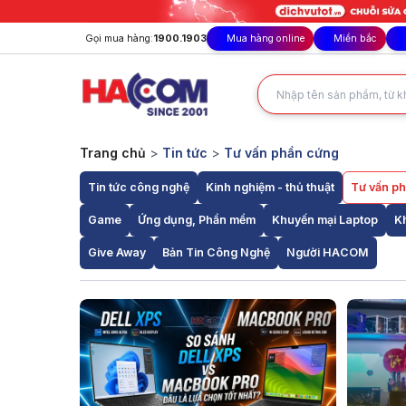
Gọi mua hàng:
1900.1903
Mua hàng online
Miền bắc
Trang chủ
>
Tin tức
>
Tư vấn phần cứng
Tin tức công nghệ
Kinh nghiệm - thủ thuật
Tư vấn p
Game
Ứng dụng, Phần mềm
Khuyến mại Laptop
K
Give Away
Bản Tin Công Nghệ
Người HACOM