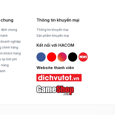
Tư vấn, giải đáp mọi thắc mắc
 chung
Thông tin khuyến mại
 định chung
Thông tin khuyến mại
 hành
Sản phẩm khuyến mại
 doanh nghiệp
Kết nối với HACOM
g chính hãng
tin khách hàng
lại tính phí
Hacom Facebook
Hacom YouTube
Hacom Instagram
Hacom TikTok
o hàng
Website thành viên
 ảnh