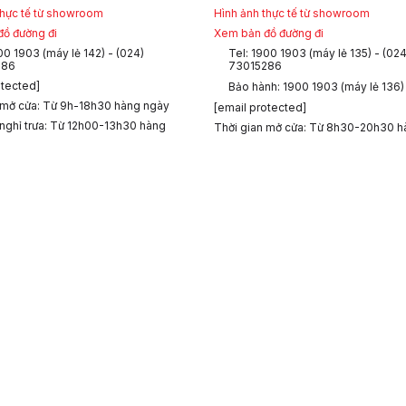
thực tế từ showroom
Hình ảnh thực tế từ showroom
ồ đường đi
Xem bản đồ đường đi
00 1903 (máy lẻ 142) - (024)
Tel: 1900 1903 (máy lẻ 135) - (024
286
73015286
otected]
Bảo hành: 1900 1903 (máy lẻ 136)
 mở cửa: Từ 9h-18h30 hàng ngày
[email protected]
 nghỉ trưa: Từ 12h00-13h30 hàng
Thời gian mở cửa: Từ 8h30-20h30 h
RẢ DỄ DÀNG
THANH TOÁN TIỆN LỢI