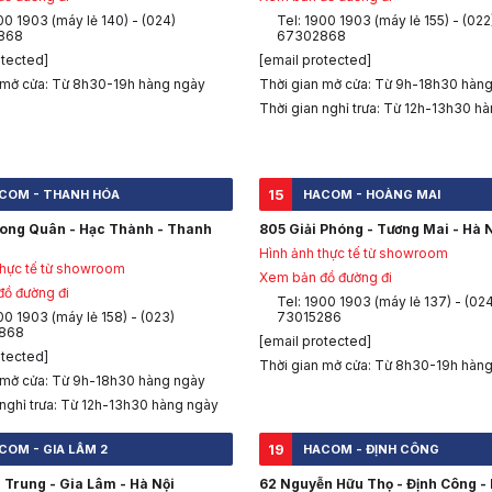
00 1903 (máy lẻ 140) - (024)
Tel: 1900 1903 (máy lẻ 155) - (022
868
67302868
otected]
[email protected]
 mở cửa: Từ 8h30-19h hàng ngày
Thời gian mở cửa: Từ 9h-18h30 hàn
Thời gian nghỉ trưa: Từ 12h-13h30 h
15
COM - THANH HÓA
HACOM - HOÀNG MAI
Long Quân - Hạc Thành - Thanh
805 Giải Phóng - Tương Mai - Hà 
Hình ảnh thực tế từ showroom
thực tế từ showroom
Xem bản đồ đường đi
ồ đường đi
Tel: 1900 1903 (máy lẻ 137) - (02
00 1903 (máy lẻ 158) - (023)
73015286
868
[email protected]
otected]
Thời gian mở cửa: Từ 8h30-19h hàn
 mở cửa: Từ 9h-18h30 hàng ngày
 nghỉ trưa: Từ 12h-13h30 hàng ngày
19
COM - GIA LÂM 2
HACOM - ĐỊNH CÔNG
 Trung - Gia Lâm - Hà Nội
62 Nguyễn Hữu Thọ - Định Công - 