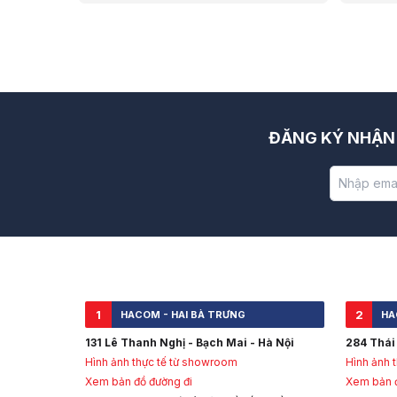
triệu, đảm bảo và chất lượng tại HACOM!
Gọi ngay
đãi!
ĐĂNG KÝ NHẬN 
1
2
HACOM - HAI BÀ TRƯNG
HA
131 Lê Thanh Nghị - Bạch Mai - Hà Nội
284 Thái 
Hình ảnh thực tế từ showroom
Hình ảnh 
Xem bản đồ đường đi
Xem bản đ