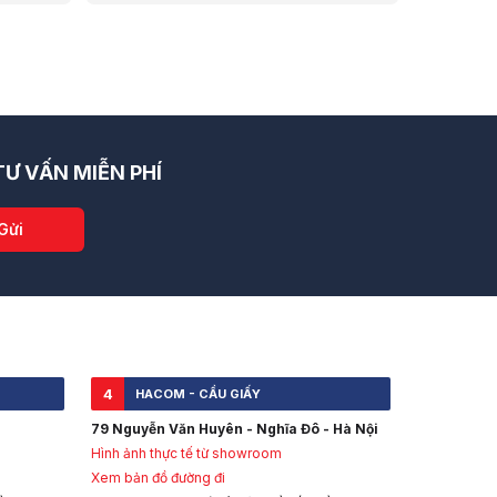
quốc.
Ư VẤN MIỄN PHÍ
Gửi
4
HACOM - CẦU GIẤY
79 Nguyễn Văn Huyên - Nghĩa Đô - Hà Nội
Hình ảnh thực tế từ showroom
Xem bản đồ đường đi