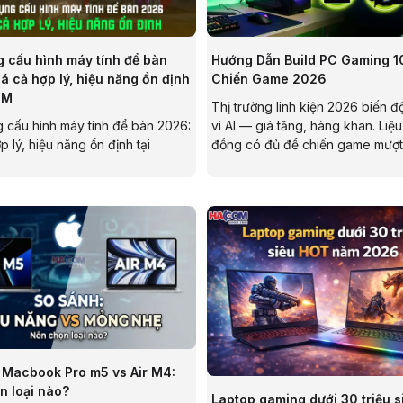
 cấu hình máy tính để bàn
Hướng Dẫn Build PC Gaming 10
á cả hợp lý, hiệu năng ổn định
Chiến Game 2026
OM
Thị trường linh kiện 2026 biến 
 cấu hình máy tính để bàn 2026:
vì AI — giá tăng, hàng khan. Liệu 
p lý, hiệu năng ổn định tại
đồng có đủ để chiến game mượt
tốt và còn có thể nâng cấp? Bài 
sẽ trả lời toàn bộ.
 Macbook Pro m5 vs Air M4:
n loại nào?
Laptop gaming dưới 30 triệu 