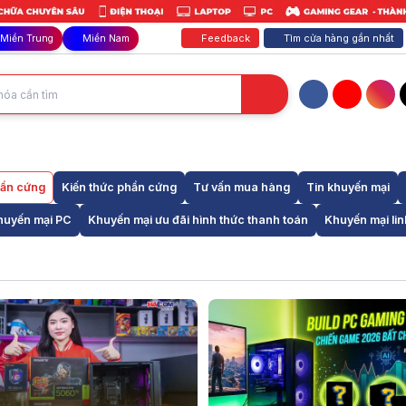
Feedback
Tìm cửa hàng gần nhất
Miền Trung
Miền Nam
Facebook
YouTube
Inst
hần cứng
Kiến thức phần cứng
Tư vấn mua hàng
Tin khuyến mại
huyến mại PC
Khuyến mại ưu đãi hình thức thanh toán
Khuyến mại lin