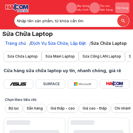
Xây dựng
Tra cứu
Giỏ hàng
cấu hình
đơn hàng
Nhập tên sản phẩm, từ khóa cần tìm
Xây dựng
Tra cứu
Giỏ hàng
Sửa Chữa Laptop
cấu hình
đơn hàng
Sửa laptop tại HACOM: Uy tín, khắc phục lỗi nhanh chóng, giá rẻ, cam
Trang chủ
Trang chủ
Dịch Vụ Sửa Chữa, Lắp Đặt
Sửa Chữa Laptop
Dịch Vụ Sửa Chữa, Lắp Đặt
Sửa Chữa Laptop
Sửa Chữa Laptop
Sửa Main Laptop
Sửa Cổng LAN Laptop
Sử
Cửa hàng sửa chữa laptop uy tín, nhanh chóng, giá rẻ
SURFACE
Chọn theo tiêu chí:
Bộ lọc
Sẵn hàng
Giá thấp - cao
Giá cao - thấp