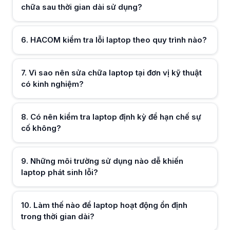
chữa sau thời gian dài sử dụng?
Hữu ích (
0
)
6
.
HACOM kiểm tra lỗi laptop theo quy trình nào?
7
.
Vì sao nên sửa chữa laptop tại đơn vị kỹ thuật
Hữu ích (
0
)
có kinh nghiệm?
Hữu ích (
0
)
8
.
Có nên kiểm tra laptop định kỳ để hạn chế sự
cố không?
Hữu ích (
0
)
9
.
Những môi trường sử dụng nào dễ khiến
laptop phát sinh lỗi?
Hữu ích (
0
)
10
.
Làm thế nào để laptop hoạt động ổn định
trong thời gian dài?