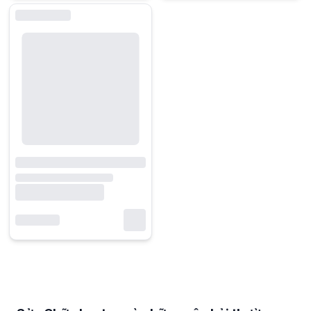
Sửa Chữa Laptop và những câu hỏi thường gặp
Laptop khởi động chậm hoặc treo máy thường xuyên có cần kiểm tra
Khi laptop khởi động lâu, phản hồi chậm hoặc thường xuyên treo ứng d