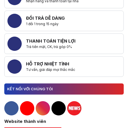
Nhận hàng và thanh toán tại nhà
ĐỔI TRẢ DỄ DÀNG
1 đổi 1 trong 15 ngày
THANH TOÁN TIỆN LỢI
Trả tiền mặt, CK, trả góp 0%
HỖ TRỢ NHIỆT TÌNH
Tư vấn, giải đáp mọi thắc mắc
KẾT NỐI VỚI CHÚNG TÔI
Hacom Facebook
Hacom YouTube
Hacom Instagram
Hacom TikTok
Website thành viên