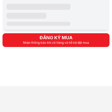
Thông số kỹ thuật Pin Laptop Dell 5567
Loại hình sửa chữa: Thay Pin Laptop
Hãng: Dell
Model: 5567
Xuất xứ: Trung Quốc
Kết luận
Pin Laptop Dell 5567
là lựa chọn phù hợp khi laptop gặp tình trạng c
ĐĂNG KÝ MUA
Lưu ý:
Bài viết và hình ảnh mang tính tham khảo. Cấu hình và đặc tính
Nhận thông báo khi có hàng và hỗ trợ đặt mua
Danh mục:
Thay Pin Laptop