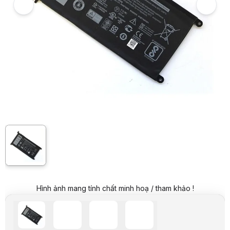
Video review chi tiết Pin Laptop Dell 5567
Giá niêm yết:
899.000 VND
Giá mua online:
769.000 VND
Tiết kiệm 130.000 VND (-14%)
Hình ảnh mang tính chất minh hoạ / tham khảo !
Giá mua trả góp (6 tháng):
128.167 VND / tháng
Trả góp qua thẻ VISA (12 tháng):
64.084 VND / tháng
Giá đã bao gồm VAT
Mã sản phẩm:
PINL0287