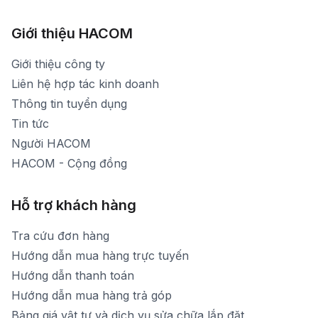
1900 1903 (máy lẻ 161) - (028)73000322
Hình ảnh thực tế từ showroom
Thời gian mở cửa: Từ 8h30-20h30 hàng ngày
[email protected]
Xem bản đồ đường đi
Giới thiệu HACOM
Thời gian mở cửa: Từ 8h30-19h hàng ngày
1900 1903 (máy lẻ 159) -(028)73000322
Thời gian nghỉ trưa: Từ 12h-13h30 hàng ngày
Giới thiệu công ty
1900 1903 (máy lẻ 160)
[email protected]
Liên hệ hợp tác kinh doanh
Thời gian mở cửa: Từ 8h30-20h hàng ngày
Thông tin tuyển dụng
Tin tức
Người HACOM
HACOM - Cộng đồng
Hỗ trợ khách hàng
Tra cứu đơn hàng
Hướng dẫn mua hàng trực tuyến
Hướng dẫn thanh toán
Hướng dẫn mua hàng trả góp
Bảng giá vật tư và dịch vụ sửa chữa lắp đặt