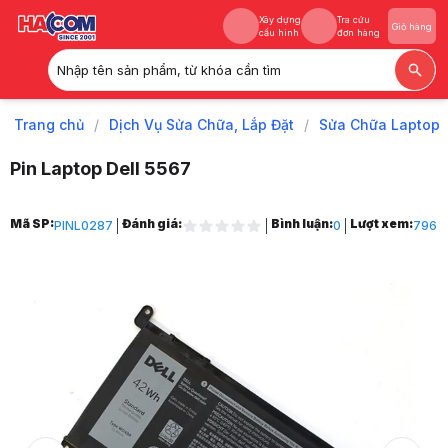
Xây dựng
Tra cứu
Giỏ hàng
cấu hình
đơn hàng
Nhập tên sản phẩm, từ khóa cần tìm
Xây dựng
Tra cứu
Giỏ hàng
cấu hình
đơn hàng
Trang chủ
/
Dịch Vụ Sửa Chữa, Lắp Đặt
/
Sửa Chữa Laptop
Pin Laptop Dell 5567
Trang chủ
Mã SP:
Đánh giá:
Bình luận:
Lượt xem:
PINL0287
0
796
1
Dịch Vụ Sửa Chữa, Lắp Đặt
2
Sửa Chữa Laptop
3
Thay Pin Laptop
4
Pin Laptop Dell 5567
5
Hình ảnh và video sản phẩm
Pin Laptop Dell 5567