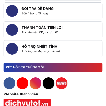
ĐỔI TRẢ DỄ DÀNG
1 đổi 1 trong 15 ngày
THANH TOÁN TIỆN LỢI
Trả tiền mặt, CK, trả góp 0%
HỖ TRỢ NHIỆT TÌNH
Tư vấn, giải đáp mọi thắc mắc
KẾT NỐI VỚI CHÚNG TÔI
Hacom Facebook
Hacom YouTube
Hacom Instagram
Hacom TikTok
Website thành viên