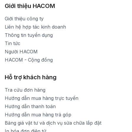
[email protected]
Xem bản đồ đường đi
Giới thiệu HACOM
Thời gian mở cửa: Từ 8h30-19h hàng ngày
1900 1903 (máy lẻ 159) -(028)73000322
Thời gian nghỉ trưa: Từ 12h-13h30 hàng ngày
Giới thiệu công ty
1900 1903 (máy lẻ 160)
[email protected]
Liên hệ hợp tác kinh doanh
Thời gian mở cửa: Từ 8h30-20h hàng ngày
Thông tin tuyển dụng
Tin tức
Người HACOM
HACOM - Cộng đồng
Hỗ trợ khách hàng
Tra cứu đơn hàng
Hướng dẫn mua hàng trực tuyến
Hướng dẫn thanh toán
Hướng dẫn mua hàng trả góp
Bảng giá vật tư và dịch vụ sửa chữa lắp đặt
In hóa đơn điện tử