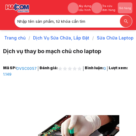
Xây dựng
Tra cứu
Giỏ hàng
cấu hình
đơn hàng
Nhập tên sản phẩm, từ khóa cần tìm
Xây dựng
Tra cứu
Giỏ hàng
cấu hình
đơn hàng
Trang chủ
/
Dịch Vụ Sửa Chữa, Lắp Đặt
/
Sửa Chữa Laptop
Dịch vụ thay bo mạch chủ cho laptop
Trang chủ
Mã SP:
Đánh giá:
Bình luận:
Lượt xem:
DVSC0057
0
1
1.149
Dịch Vụ Sửa Chữa, Lắp Đặt
2
Sửa Chữa Laptop
3
Sửa Main Laptop
4
Dịch vụ thay bo mạch chủ cho laptop
5
Hình ảnh và video sản phẩm
Dịch vụ thay bo mạch chủ cho laptop