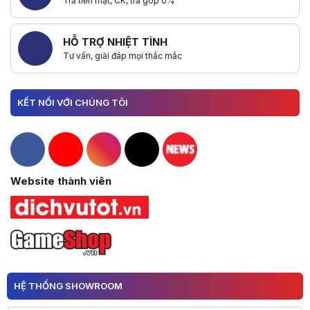
Trả tiền mặt, CK, trả góp 0%
HỖ TRỢ NHIỆT TÌNH
Tư vấn, giải đáp mọi thắc mắc
KẾT NỐI VỚI CHÚNG TÔI
Hacom Facebook
Hacom YouTube
Hacom Instagram
Hacom TikTok
Website thành viên
HỆ THỐNG SHOWROOM