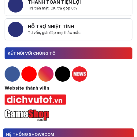
THANH TOÁN TIỆN LỢI
Trả tiền mặt, CK, trả góp 0%
HỖ TRỢ NHIỆT TÌNH
Tư vấn, giải đáp mọi thắc mắc
KẾT NỐI VỚI CHÚNG TÔI
Hacom Facebook
Hacom YouTube
Hacom Instagram
Hacom TikTok
Website thành viên
HỆ THỐNG SHOWROOM