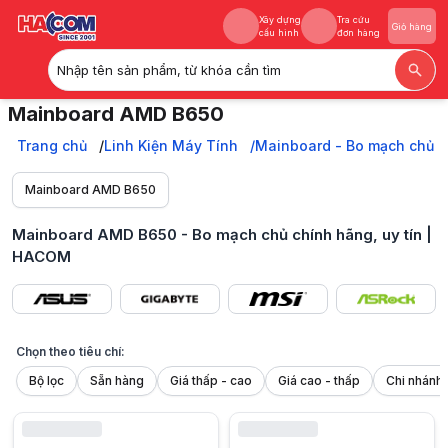
Xây dựng
Tra cứu
Giỏ hàng
cấu hình
đơn hàng
Nhập tên sản phẩm, từ khóa cần tìm
Xây dựng
Tra cứu
Giỏ hàng
Mainboard AMD B650
cấu hình
đơn hàng
Bo mạch chủ AMD B650 chính hãng, chất lượng, hiệu suất cao cho game
Trang chủ
Trang chủ
Linh Kiện Máy Tính
Mainboard - Bo mạch chủ
Linh Kiện Máy Tính
Mainboard - Bo mạch chủ
Mainboard AMD B650
Mainboard AMD
Mainboard AMD B650
Mainboard AMD B650 - Bo mạch chủ chính hãng, uy tín |
HACOM
Chọn theo tiêu chí:
Bộ lọc
Sẵn hàng
Giá thấp - cao
Giá cao - thấp