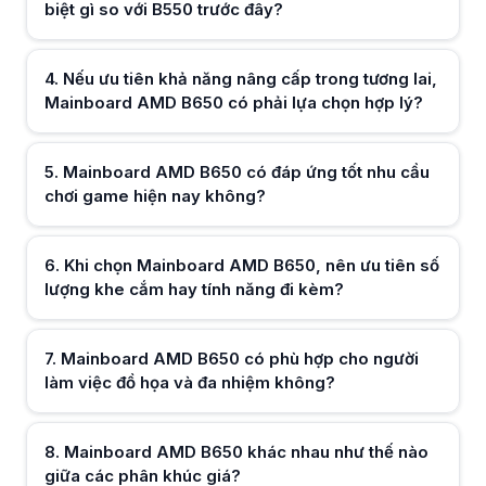
biệt gì so với B550 trước đây?
Mainboard AMD B650 có nhiều chuẩn kích thước như ATX hoặc mATX, g
Mainboard AMD B650 có phù hợp để sử dụng lâu dài cho người mới b
Hữu ích (
0
)
Mainboard AMD B650 là lựa chọn phù hợp cho người mới build PC nhờ n
4
.
Nếu ưu tiên khả năng nâng cấp trong tương lai,
Mainboard AMD B650 có phải lựa chọn hợp lý?
Hữu ích (
0
)
5
.
Mainboard AMD B650 có đáp ứng tốt nhu cầu
chơi game hiện nay không?
Hữu ích (
0
)
6
.
Khi chọn Mainboard AMD B650, nên ưu tiên số
lượng khe cắm hay tính năng đi kèm?
Hữu ích (
0
)
7
.
Mainboard AMD B650 có phù hợp cho người
làm việc đồ họa và đa nhiệm không?
Hữu ích (
0
)
8
.
Mainboard AMD B650 khác nhau như thế nào
giữa các phân khúc giá?