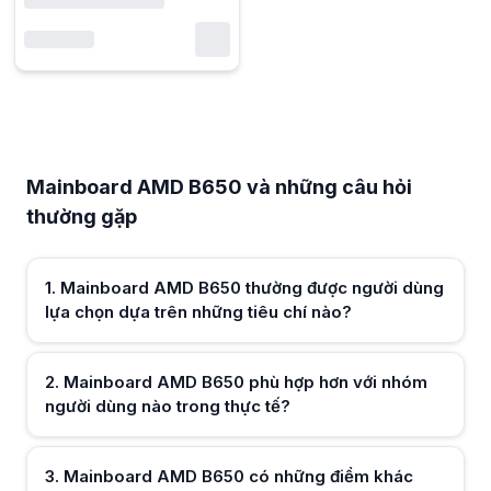
Mainboard AMD B650 và những câu hỏi thường gặp
Mainboard AMD B650 thường được người dùng lựa chọn dựa trên nhữn
Mainboard AMD B650 thường được cân nhắc theo chuẩn socket AM5, kh
Mainboard AMD B650 và những câu hỏi
Mainboard AMD B650 phù hợp hơn với nhóm người dùng nào trong th
thường gặp
Mainboard AMD B650 hướng đến người dùng build PC tầm trung đến ca
Mainboard AMD B650 có những điểm khác biệt gì so với B550 trước đ
Mainboard AMD B650 tập trung vào nền tảng mới như DDR5 và PCIe thế 
Nếu ưu tiên khả năng nâng cấp trong tương lai, Mainboard AMD B650 
1
.
Mainboard AMD B650 thường được người dùng
Mainboard AMD B650 được thiết kế để hỗ trợ nhiều thế hệ CPU Ryzen
lựa chọn dựa trên những tiêu chí nào?
Mainboard AMD B650 có đáp ứng tốt nhu cầu chơi game hiện nay kh
Mainboard AMD B650 đáp ứng tốt nhu cầu chơi game nhờ khả năng hỗ 
Khi chọn Mainboard AMD B650, nên ưu tiên số lượng khe cắm hay tín
2
.
Mainboard AMD B650 phù hợp hơn với nhóm
Mainboard AMD B650 nên được lựa chọn dựa trên sự cân bằng giữa số
Mainboard AMD B650 có phù hợp cho người làm việc đồ họa và đa n
người dùng nào trong thực tế?
Mainboard AMD B650 phù hợp cho đồ họa và đa nhiệm nhờ hỗ trợ CPU
Mainboard AMD B650 khác nhau như thế nào giữa các phân khúc giá
Hữu ích (
0
)
Mainboard AMD B650 ở các mức giá khác nhau thường khác về thiết kế 
3
.
Mainboard AMD B650 có những điểm khác
Khi build PC gọn gàng, Mainboard AMD B650 kích thước nào nên đượ