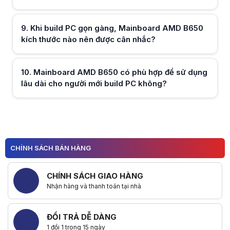
Hữu ích (
0
)
9
.
Khi build PC gọn gàng, Mainboard AMD B650
kích thước nào nên được cân nhắc?
Hữu ích (
0
)
10
.
Mainboard AMD B650 có phù hợp để sử dụng
lâu dài cho người mới build PC không?
Hữu ích (
0
)
Hữu ích (
0
)
CHÍNH SÁCH BÁN HÀNG
CHÍNH SÁCH GIAO HÀNG
Nhận hàng và thanh toán tại nhà
ĐỔI TRẢ DỄ DÀNG
1 đổi 1 trong 15 ngày