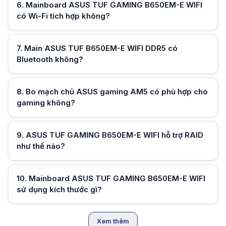
6
.
Mainboard ASUS TUF GAMING B650EM-E WIFI
có Wi-Fi tích hợp không?
Hữu ích (
0
)
7
.
Main ASUS TUF B650EM-E WIFI DDR5 có
Bluetooth không?
Hữu ích (
0
)
8
.
Bo mạch chủ ASUS gaming AM5 có phù hợp cho
gaming không?
Hữu ích (
0
)
9
.
ASUS TUF GAMING B650EM-E WIFI hỗ trợ RAID
như thế nào?
Hữu ích (
0
)
10
.
Mainboard ASUS TUF GAMING B650EM-E WIFI
sử dụng kích thước gì?
Hữu ích (
0
)
Xem thêm