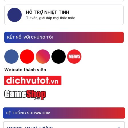
HỖ TRỢ NHIỆT TÌNH
Tư vấn, giải đáp mọi thắc mắc
KẾT NỐI VỚI CHÚNG TÔI
Hacom Facebook
Hacom YouTube
Hacom Instagram
Hacom TikTok
Website thành viên
HỆ THỐNG SHOWROOM
HACOM - HAI BÀ TRƯNG