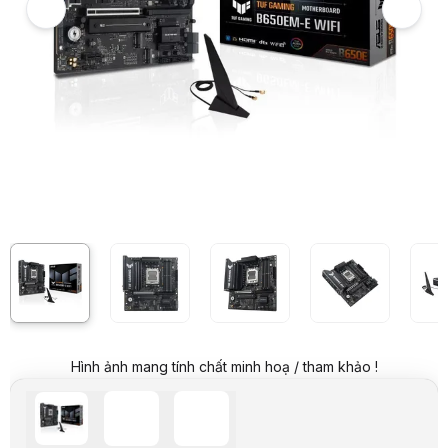
Hình ảnh và video sản phẩm
Mainboard ASUS TUF GAMING B650EM-E WIFI
Giá niêm yết:
4.899.000 VND
Giá mua online:
3.899.000 VND
Tiết kiệm 1.000.000 VND (-20%)
Giá mua trả góp (6 tháng):
649.834 VND / tháng
Trả góp qua thẻ VISA (12 tháng):
324.917 VND / tháng
Giá đã bao gồm VAT
Mã sản phẩm:
MBAS0878
Bảo hành:
36 tháng
Thương hiệu:
ASUS
Tình trạng:
Order trước – giao sau
Thêm vào giỏ hàng
Mua ngay
Mua trả góp 0%
Thông số nổi bật
CPU: AMD Socket AM5 for AMD Ryzen™ 9000 & 8000 & 7000 Seri
Chipset: AMD B650 Chipset
Kích thước: m-ATX
Khe cắm RAM: 4 x DIMM slots, max. 256GB, DDR5
Khe cắm mở rộng: 1 x PCIe 5.0 x16 slot, 1 x PCIe 4.0 x16 slot (suppo
Khe cắm ổ cứng: 3 x M.2 slots and 4 x SATA 6Gb/s ports
Hình ảnh mang tính chất minh hoạ / tham khảo !
Thông số kỹ thuật
Sản phẩm
Bo mạch chủ
Tên Hãng
ASUS
AMD Socket AM5 for AMD Ryzen™ 9000 & 8
CPU hỗ trợ