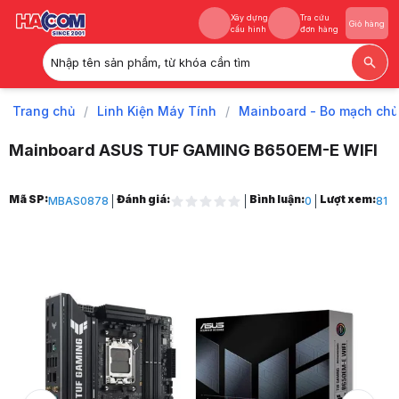
Xây dựng
Tra cứu
Giỏ hàng
cấu hình
đơn hàng
Nhập tên sản phẩm, từ khóa cần tìm
Xây dựng
Tra cứu
Giỏ hàng
cấu hình
đơn hàng
Trang chủ
/
Linh Kiện Máy Tính
/
Mainboard - Bo mạch chủ
Mainboard ASUS TUF GAMING B650EM-E WIFI
Trang chủ
Mã SP:
Đánh giá:
Bình luận:
Lượt xem:
MBAS0878
0
81
1
Linh Kiện Máy Tính
2
Mainboard - Bo mạch chủ
3
Mainboard AMD
4
Mainboard AMD B650
5
Mainboard ASUS TUF GAMING B650EM-E WIFI
6