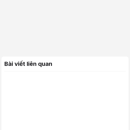
BUILD PC ASUS RINH QUÀ HẾT NẤC
- Build PC cùng
Bo mạch chủ + Card đồ họa + Case máy tính + Nguồ
(chi tiết chương trình xem tại đây)
"},"tblPromotionItemPrimary":[{"id":580894.0,"idPromotion":206642.0,"
Bài viết liên quan