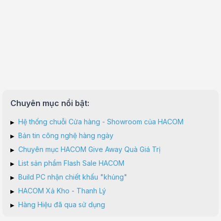
1 x Front Panel Audio header (AAFP)
1 x S/PDIF Out header
1 x 20-3 pin System Panel header with Chas
1 x Thermal Sensor header
1 x Thunderbolt™header
Chuyên mục nổi bật:
1 x COM_DEBUGheader
▸
Hệ thống chuỗi Cửa hàng - Showroom của HACOM
▸
Bản tin công nghệ hàng ngày
1 x USB 3.2 Gen 2x2 port (1 x USB Type-C®
▸
Chuyên mục HACOM Give Away Quà Giá Trị
▸
List sản phẩm Flash Sale HACOM
3 x USB 3.2 Gen 2 ports (2 x Type-A + 1 x
▸
Build PC nhận chiết khấu "khủng"
4 x USB 3.2 Gen 1 ports (4 x Type-A)
▸
HACOM Xả Kho - Thanh Lý
▸
Hàng Hiệu đã qua sử dụng
4 x USB 2.0 ports (4 x Type-A)