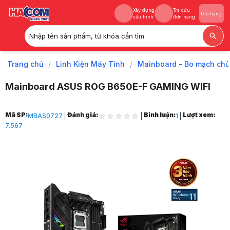
Xây dựng
Tra cứu
Giỏ hàng
cấu hình
đơn hàng
Nhập tên sản phẩm, từ khóa cần tìm
Xây dựng
Tra cứu
Giỏ hàng
cấu hình
đơn hàng
Trang chủ
/
Linh Kiện Máy Tính
/
Mainboard - Bo mạch chủ
Mainboard ASUS ROG B650E-F GAMING WIFI
Trang chủ
Mã SP:
Đánh giá:
Bình luận:
Lượt xem:
MBAS0727
1
1
7.567
Linh Kiện Máy Tính
2
Mainboard - Bo mạch chủ
3
Mainboard AMD
4
Mainboard AMD B650
5
Mainboard ASUS ROG B650E-F GAMING WIFI
6