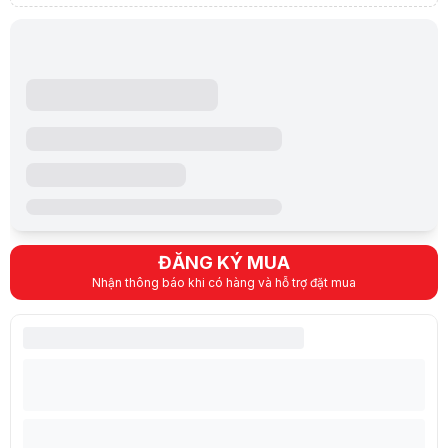
Total supports 3 x M.2 slots and 4 x SATA 
AMD Ryzen™ 7000 Series Desktop Process
M.2_1 slot (Key M), type 2242/2260/2280(s
Ổ cứng hỗ trợ
M.2_2 slot (Key M), type 2242/2260/2280/2
AMD B650 Chipset
M.2_3 slot (Key M), type 2242/2260/2280/2
ĐĂNG KÝ MUA
Nhận thông báo khi có hàng và hỗ trợ đặt mua
4 x SATA 6Gb/s port
Fan and Cooling related
1 x 4-pin CPU Fan header
1 x 4-pin CPU OPT Fan header