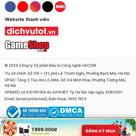
Hacom Facebook
Hacom YouTube
Hacom Instagram
Hacom TikTok
Website thành viên
© 2024 Công ty Cổ phần Đầu tư Công nghệ HACOM
Trụ sở chính: Số 129 + 131, phố Lê Thanh Nghị, Phường Bạch Mai, Hà Nội
VPGD: Tầng 3 Tòa nhà LILAMA, Số 124 Minh Khai, Phường Tương Mai,
Hà Nội
GPĐKKD số 0101161194 do Sở KHĐT Tp Hà Nội cấp ngày 31/8/2001
Email:
[email protected]
, Điện thoại: 1900 1903
7.899.000đ
ĐĂNG KÝ MUA
Hàng đặt trước