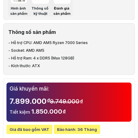
Model
ROG STRIX B650E-F GAMING WIFI
Hình ảnh
Thông số
Đánh giá
sản phẩm
kỹ thuật
sản phẩm
CPU hỗ trợ
AMD
Thông số sản phẩm
Chipset
AMD B650
- Hỗ trợ CPU: AMD AM5 Ryzen 7000 Series
RAM hỗ trợ
4 x DIMM, Max. 128GB, DDR5 6400+(OC)/ 
- Socket: AMD AM5
- Hỗ trợ Ram: 4 x DDR5 (Max 128GB)
AMD Ryzen™ 7000 Series Desktop Process
- Kích thước: ATX
1 x PCIe 5.0 x16 slot
Giá khuyến mãi:
Khe cắm mở rộng
AMD B650 Chipset
7.899.000
đ
9.749.000
đ
1 x PCIe 4.0 x16 slot (supports x4 mode)*
1.850.000
đ
Tiết kiệm
2 x PCIe 4.0/3.0 x1 slots
Giá đã bao gồm VAT
Bảo hành:
36 Tháng