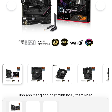
Hình ảnh và video sản phẩm
Mainboard ASUS ROG B650E-F GAMING WIFI
Giá niêm yết:
9.749.000 VND
Giá mua online:
7.899.000 VND
Tiết kiệm 1.850.000 VND (-19%)
Giá mua trả góp (6 tháng):
1.316.500 VND / tháng
Trả góp qua thẻ VISA (12 tháng):
658.250 VND / tháng
Giá đã bao gồm VAT
Mã sản phẩm:
MBAS0727
Bảo hành:
36 Tháng
Thương hiệu:
ASUS
Tình trạng:
Order trước – giao sau
Thêm vào giỏ hàng
Mua ngay
Mua trả góp 0%
Thông số nổi bật
Hỗ trợ CPU: AMD AM5 Ryzen 7000 Series
Socket: AMD AM5
Hỗ trợ Ram: 4 x DDR5 (Max 128GB)
Kích thước: ATX
Thông số kỹ thuật
Sản phẩm
Bo mạch chủ
Hình ảnh mang tính chất minh hoạ / tham khảo !
Tên Hãng
Asus