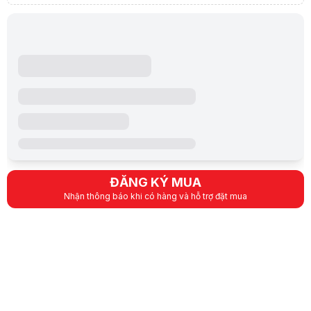
Để đảm bảo tính tương thích của thiết bị được cà
1 x Realtek 2.5Gb Ethernet
Kết nối mạng
1 x Realtek 1Gb Ethernet
ASUS LANGuard
M.2 slot only (Key E, PCIe)*
Kết nối không dây
*Wi-Fi module is sold separately.
USB phía sau (Tổng số 7 cổng)
1 x Cổng USB 3.2 Gen 2 (1 x USB Type-C®, dùng 
4 x cổng USB 3.2 Gen 2 (3 x Type-A + 1 x USB 
2 x cổng USB 2.0 (4 x Type-A)
USB
USB phía trước (Tổng số 7 cổng)
1 x đầu nối USB 3.2 Gen 2 (hỗ trợ USB Type-C®
1 x đầu cắm USB 3.2 Gen 1 hỗ trợ thêm 2 cổng U
ĐĂNG KÝ MUA
2 đầu cắm USB 2.0 hỗ trợ thêm 4 cổng USB 2.0
Nhận thông báo khi có hàng và hỗ trợ đặt mua
Âm thanh vòm Realtek 7.1 CODEC âm thanh độ n
Hỗ trợ: Phát hiện giắc cắm, Đa luồng, Thử lại g
Hỗ trợ: phát lại lên đến 24-Bit/192 kHz"
Tính năng âm thanh
Âm thanh
Bộ điều chỉnh trước nguồn giúp giảm tiếng ồn đ
Cổng ra S/PDIF quang phía sau
Tụ âm thanh cao cấp
Audio cover
Mạch de-pop độc đáo