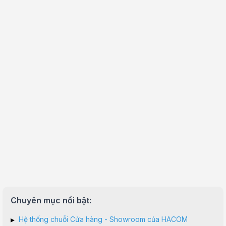
Kết nối I/O nội bộ
USB
1 x đầu nối USB 3.2 Gen 2 (hỗ trợ USB Type-C®)
1 x đầu cắm USB 3.2 Gen 1 hỗ trợ thêm 2 cổng U
2 đầu cắm USB 2.0 hỗ trợ thêm 4 cổng USB 2.0
Kết nối khác
3 x Addressable Gen 2
1 x đầu cắm AURA RGB
1 x Xóa tiêu đề CMOS
1 x COM Port header
1 x đầu cắm âm thanh bảng điều khiển phía trướ
1 x khe cắm M.2 (Phím E)
1 x 20-5 pin System Panel header
1 x đầu cắm cảm biến nhiệt
1 x đầu cắm Thunderbolt ™
ASUS 5X PROTECTION III
DIGI+ VRM (- Thiết kế nguồn điện kỹ thuật số v
Bảo vệ quá dòng DRAM nâng cao
Bảo vệ chống tĩnh điện
LANGuard
Bảo vệ quá áp
Safeslot
Chuyên mục nổi bật:
I/O mặt sau bằng thép không gỉ
ASUS Q-Design
▸
Hệ thống chuỗi Cửa hàng - Showroom của HACOM
M.2 Q-Latch