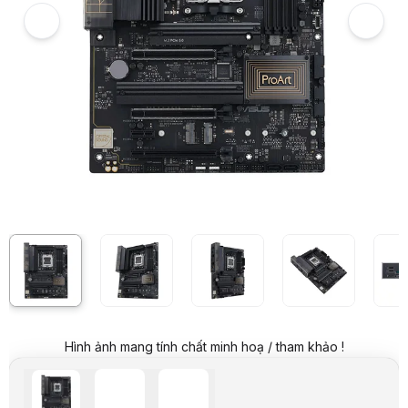
Hình ảnh và video sản phẩm
Mainboard ASUS PROART B650-CREATOR
Giá niêm yết:
9.599.000 VND
Giá mua online:
7.999.000 VND
Tiết kiệm 1.600.000 VND (-17%)
Giá mua trả góp (6 tháng):
1.333.167 VND / tháng
Trả góp qua thẻ VISA (12 tháng):
666.584 VND / tháng
Giá đã bao gồm VAT
Mã sản phẩm:
MBAS0734
Bảo hành:
36 Tháng
Thương hiệu:
ASUS
Tình trạng:
Order trước – giao sau
Thêm vào giỏ hàng
Mua ngay
Mua trả góp 0%
Thông số nổi bật
Hỗ trợ CPU: AMD AM5 Ryzen 7000 Series
Socket: AMD AM5
Hỗ trợ Ram: 4 x DDR5 (Max 128GB)
Kích thước: ATX
Thông số kỹ thuật
CPU
AMD Socket AM5 dành cho Bộ xử lý máy tính để
Chipset
AMD B650
Hình ảnh mang tính chất minh hoạ / tham khảo !
4 x DIMM, Tối đa 128GB, DDR5 6400+ (OC) / 62
Kiến trúc bộ nhớ kênh đôi
Lưu trữ
Hỗ trợ Cấu hình mở rộng AMD để ép xung (EXPO