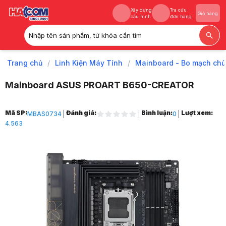
Xây dựng
Tra cứu
Giỏ hàng
cấu hình
đơn hàng
Nhập tên sản phẩm, từ khóa cần tìm
Xây dựng
Tra cứu
Giỏ hàng
cấu hình
đơn hàng
Trang chủ
/
Linh Kiện Máy Tính
/
Mainboard - Bo mạch chủ
Mainboard ASUS PROART B650-CREATOR
Trang chủ
Mã SP:
Đánh giá:
Bình luận:
Lượt xem:
MBAS0734
0
1
4.563
Linh Kiện Máy Tính
2
Mainboard - Bo mạch chủ
3
Mainboard AMD
4
Mainboard AMD B650
5
Mainboard ASUS PROART B650-CREATOR
6