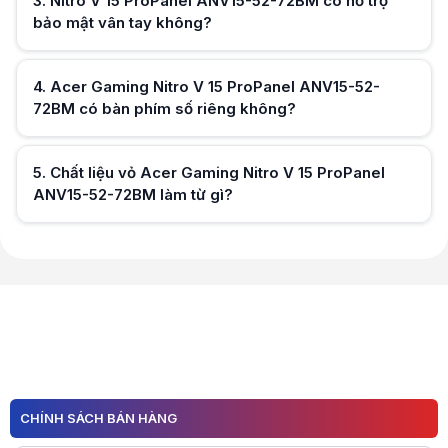
3
.
Nitro V 15 ProPanel ANV15-52-72BM có hỗ trợ
bảo mật vân tay không?
Hữu ích (
0
)
4
.
Acer Gaming Nitro V 15 ProPanel ANV15-52-
72BM có bàn phím số riêng không?
Hữu ích (
0
)
5
.
Chất liệu vỏ Acer Gaming Nitro V 15 ProPanel
ANV15-52-72BM làm từ gì?
Hữu ích (
0
)
Hữu ích (
0
)
CHÍNH SÁCH BÁN HÀNG