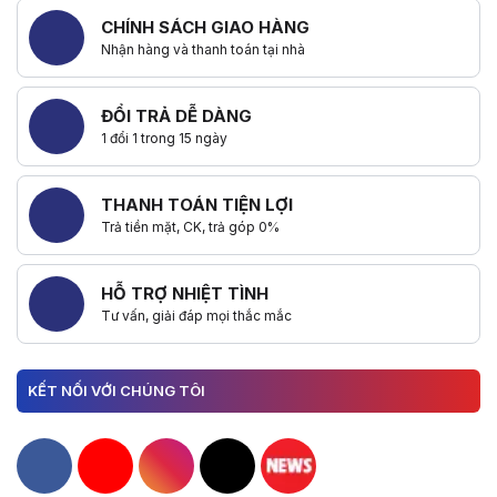
CHÍNH SÁCH GIAO HÀNG
Nhận hàng và thanh toán tại nhà
ĐỔI TRẢ DỄ DÀNG
1 đổi 1 trong 15 ngày
THANH TOÁN TIỆN LỢI
Trả tiền mặt, CK, trả góp 0%
HỖ TRỢ NHIỆT TÌNH
Tư vấn, giải đáp mọi thắc mắc
KẾT NỐI VỚI CHÚNG TÔI
Hacom Facebook
Hacom YouTube
Hacom Instagram
Hacom TikTok