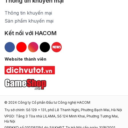
Thông tin khuyến mại
Thông tin khuyến mại
Sản phẩm khuyến mại
Kết nối với HACOM
Hacom Facebook
Hacom YouTube
Hacom Instagram
Hacom TikTok
Website thành viên
© 2024 Công ty Cổ phần Đầu tư Công nghệ HACOM
Trụ sở chính: Số 129 + 131, phố Lê Thanh Nghị, Phường Bạch Mai, Hà Nội
VPGD: Tầng 3 Tòa nhà LILAMA, Số 124 Minh Khai, Phường Tương Mai,
Hà Nội
GPĐKKD số 0101161194 do Sở KHĐT Tp Hà Nội cấp ngày 31/8/2001