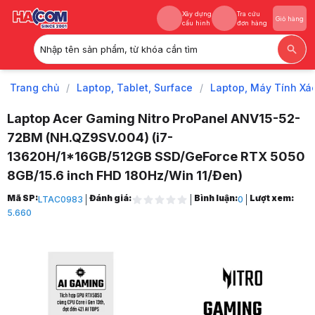
Xây dựng
Tra cứu
Giỏ hàng
cấu hình
đơn hàng
Nhập tên sản phẩm, từ khóa cần tìm
Xây dựng
Tra cứu
Giỏ hàng
cấu hình
đơn hàng
Trang chủ
/
Laptop, Tablet, Surface
/
Laptop, Máy Tính Xá
Laptop Acer Gaming Nitro ProPanel ANV15-52-
72BM (NH.QZ9SV.004) (i7-
13620H/1*16GB/512GB SSD/GeForce RTX 5050
8GB/15.6 inch FHD 180Hz/Win 11/Đen)
Trang chủ
Mã SP:
Đánh giá:
Bình luận:
Lượt xem:
LTAC0983
0
1
5.660
Laptop, Tablet, Surface
2
Laptop, Máy Tính Xách Tay
3
Laptop AI - Gaming Đồ Hoạ
4
Laptop GeForce RTX AI