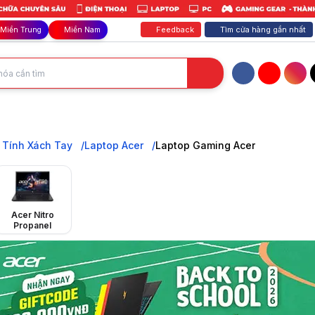
Feedback
Tìm cửa hàng gần nhất
Miền Trung
Miền Nam
Facebook
YouTube
Inst
 cấu hình từ tầm trung đến cao cấp với chip Intel Core Gen mới nhất,
 Tính Xách Tay
Laptop Acer
Laptop Gaming Acer
Acer Nitro
Propanel