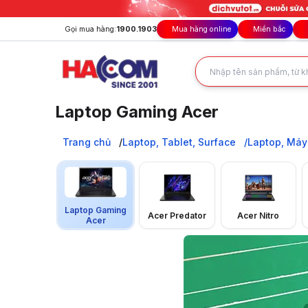
Gọi mua hàng:
1900.1903
Mua hàng online
Miền bắc
Laptop Gaming Acer
Laptop Acer Gaming: Chơi game mạnh, giá cực tốt. Đa dạng
Trang chủ
Trang chủ
Laptop, Tablet, Surface
Laptop, Máy
Laptop, Tablet, Surface
Laptop, Máy Tính Xách Tay
Laptop Acer
Laptop Gaming Acer
Laptop Gaming
Acer Predator
Acer Nitro
Acer