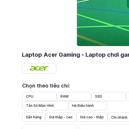
Laptop Acer Gaming - Laptop chơi ga
Chọn theo tiêu chí:
CPU
RAM
SSD
Tần Số Màn Hình
Hệ Điều hành
Sẵn hàng
Giá thấp - cao
Giá cao - thấp
Laptop Acer Gaming – Hiệu Năng Ổn Định, Tối Ưu Cho Ga