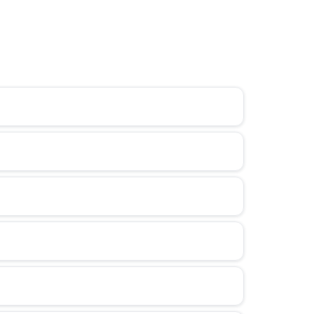
iờ.
rí, làm việc.
me lâu dài.