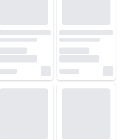
hơi game AAA hoặc làm đồ họa chuyên sâu nên ưu tiên GPU RTX 4070 tr
0Hz truyền thống.
eo liên tục.
u tư về lâu dài.
gười dùng có thể dễ dàng tham khảo đầy đủ các dòng Acer Nitro và Pre
cấp giữa các phiên bản trước khi lựa chọn.
 phù hợp theo nhu cầu sử dụng thực tế thay vì chỉ tập trung vào thông
ng việc lâu dài, đây là nhóm sản phẩm rất đáng để tham khảo trước khi