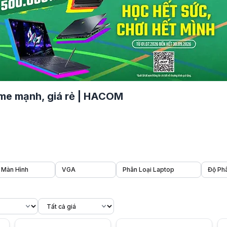
me mạnh, giá rẻ | HACOM
Màn Hình
VGA
Phân Loại Laptop
Độ Phâ
me Thủ Và Người Dùng Đa Nhiệm