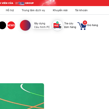
Hỗ trợ
Trung tâm dịch vụ
Khuyến mãi
Tài khoản
0
Xây dựng
Tra cứu
Giỏ hàng
NEWS
Cấu hình PC
Đơn hàng
agram
TikTok
 GPU RTX Series. Xem ngay tại HACOM!