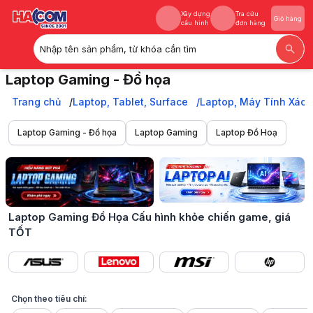
Xây dựng
Tra cứu
Giỏ hàng
cấu hình
đơn hàng
Nhập tên sản phẩm, từ khóa cần tìm
Xây dựng
Tra cứu
Giỏ hàng
Laptop Gaming - Đồ họa
cấu hình
đơn hàng
Laptop Gaming, Đồ Họa cấu hình siêu khỏe, chiến mọi game hot, làm đ
Trang chủ
Trang chủ
Laptop, Tablet, Surface
Laptop, Máy Tính Xách
Laptop, Tablet, Surface
Laptop, Máy Tính Xách Tay
Laptop Gaming - Đồ họa
Laptop Gaming
Laptop Đồ Hoạ
Laptop Gaming - Đồ họa
Laptop Gaming Đồ Họa Cấu hình khỏe chiến game, giá
TỐT
Chọn theo tiêu chí: