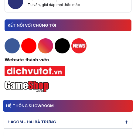
Tư vấn, giải đáp mọi thắc mắc
KẾT NỐI VỚI CHÚNG TÔI
Hacom Facebook
Hacom YouTube
Hacom Instagram
Hacom TikTok
Website thành viên
HỆ THỐNG SHOWROOM
+
HACOM - HAI BÀ TRƯNG
131 Lê Thanh Nghị - Bạch Mai - Hà Nội