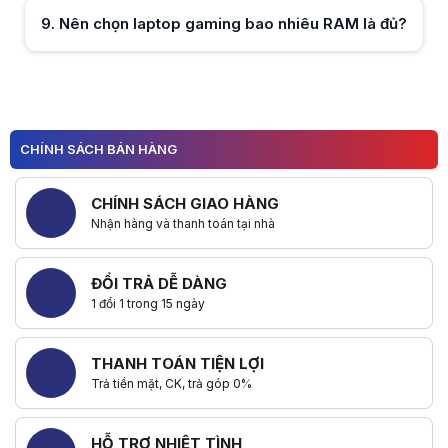
Hữu ích (
0
)
9
.
Nên chọn laptop gaming bao nhiêu RAM là đủ?
Hữu ích (
0
)
1
Hữu ích (
0
)
2
CHÍNH SÁCH BÁN HÀNG
3
4
5
CHÍNH SÁCH GIAO HÀNG
Nhận hàng và thanh toán tại nhà
ĐỔI TRẢ DỄ DÀNG
1 đổi 1 trong 15 ngày
THANH TOÁN TIỆN LỢI
Trả tiền mặt, CK, trả góp 0%
HỖ TRỢ NHIỆT TÌNH