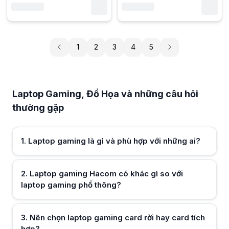
1
2
3
4
5
Laptop Gaming, Đồ Họa và những câu hỏi thường gặp
Laptop gaming là gì và phù hợp với những ai?
Laptop gaming là dòng máy có cấu hình mạnh CPU GPU hiệu năng cao t
Laptop Gaming, Đồ Họa và những câu hỏi
Laptop gaming Hacom có khác gì so với laptop gaming phổ thông?
thường gặp
Laptop gaming Hacom được chọn lọc cấu hình tối ưu theo từng tầm gi
Nên chọn laptop gaming card rời hay card tích hợp?
Để chơi game mượt và làm đồ họa ổn định bạn nên chọn laptop gaming c
Laptop gaming có dùng tốt cho công việc đồ họa không?
1
.
Laptop gaming là gì và phù hợp với những ai?
Rất tốt vì laptop gaming thường có CPU đa nhân GPU mạnh và RAM lớn
Laptop gaming có bị nóng và ồn khi chơi game không?
Dòng laptop gaming hiện nay được cải thiện tản nhiệt rõ rệt vẫn có tiế
2
.
Laptop gaming Hacom có khác gì so với
Nên chọn laptop gaming màn hình bao nhiêu Hz là hợp lý?
laptop gaming phổ thông?
Với game thủ nên chọn màn hình từ 144Hz trở lên để hình ảnh mượt m
Laptop gaming có pin yếu không?
So với laptop văn phòng pin laptop gaming thường không trâu bằng d
Hữu ích (
4
)
Có nên mua laptop gaming để dùng lâu dài không?
3
.
Nên chọn laptop gaming card rời hay card tích
Nếu bạn cần một chiếc máy đa dụng vừa chơi game vừa làm việc nặng t
hợp?