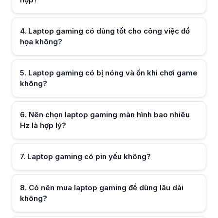
Nên chọn laptop gaming bao nhiêu RAM là đủ?
Tối thiểu nên chọn laptop gaming 16GB RAM để chơi game và làm việ
Hữu ích (
0
)
4
.
Laptop gaming có dùng tốt cho công việc đồ
họa không?
Hữu ích (
0
)
5
.
Laptop gaming có bị nóng và ồn khi chơi game
không?
Hữu ích (
0
)
6
.
Nên chọn laptop gaming màn hình bao nhiêu
Hz là hợp lý?
Hữu ích (
0
)
7
.
Laptop gaming có pin yếu không?
Hữu ích (
0
)
8
.
Có nên mua laptop gaming để dùng lâu dài
không?