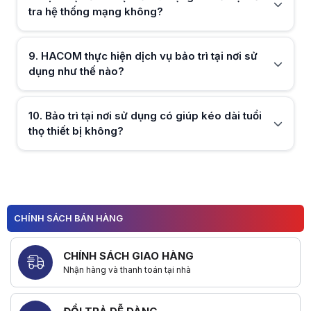
tra hệ thống mạng không?
9
.
HACOM thực hiện dịch vụ bảo trì tại nơi sử
Hữu ích (
0
)
dụng như thế nào?
Hữu ích (
0
)
10
.
Bảo trì tại nơi sử dụng có giúp kéo dài tuổi
thọ thiết bị không?
Hữu ích (
0
)
CHÍNH SÁCH BÁN HÀNG
Hữu ích (
0
)
CHÍNH SÁCH GIAO HÀNG
Nhận hàng và thanh toán tại nhà