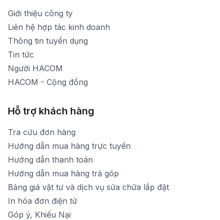
1900 1903 (máy lẻ 159) -(028)73000322
Thời gian nghỉ trưa: Từ 12h-13h30 hàng ngày
Giới thiệu công ty
1900 1903 (máy lẻ 160)
[email protected]
Liên hệ hợp tác kinh doanh
Thời gian mở cửa: Từ 8h30-20h hàng ngày
Thông tin tuyển dụng
Tin tức
Người HACOM
HACOM - Cộng đồng
Hỗ trợ khách hàng
Tra cứu đơn hàng
Hướng dẫn mua hàng trực tuyến
Hướng dẫn thanh toán
Hướng dẫn mua hàng trả góp
Bảng giá vật tư và dịch vụ sửa chữa lắp đặt
In hóa đơn điện tử
Góp ý, Khiếu Nại