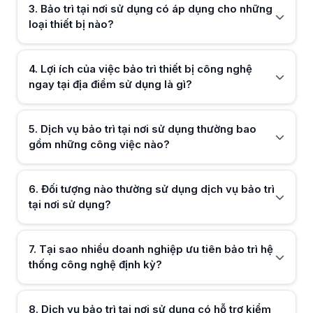
Nhiều gói bảo trì tại chỗ bao gồm việc kiểm tra hệ thống mạng nội bộ, 
3
.
Bảo trì tại nơi sử dụng có áp dụng cho những
HACOM thực hiện dịch vụ bảo trì tại nơi sử dụng như thế nào?
loại thiết bị nào?
Hữu ích (
0
)
Dịch vụ tại HACOM thường được thực hiện bởi đội ngũ kỹ thuật viên có 
Bảo trì tại nơi sử dụng có giúp kéo dài tuổi thọ thiết bị không?
Việc kiểm tra, vệ sinh và tối ưu thiết bị định kỳ có thể giúp hệ thống
4
.
Lợi ích của việc bảo trì thiết bị công nghệ
ngay tại địa điểm sử dụng là gì?
Hữu ích (
0
)
5
.
Dịch vụ bảo trì tại nơi sử dụng thường bao
Hữu ích (
0
)
gồm những công việc nào?
6
.
Đối tượng nào thường sử dụng dịch vụ bảo trì
Hữu ích (
0
)
tại nơi sử dụng?
7
.
Tại sao nhiều doanh nghiệp ưu tiên bảo trì hệ
Hữu ích (
0
)
thống công nghệ định kỳ?
8
.
Dịch vụ bảo trì tại nơi sử dụng có hỗ trợ kiểm
Hữu ích (
0
)