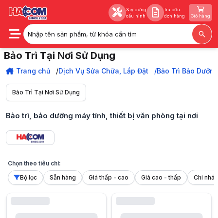
Xây dựng
Tra cứu
cấu hình
đơn hàng
Giỏ hàng
Nhập tên sản phẩm, từ khóa cần tìm
Xây dựng
Tra cứu
Bảo Trì Tại Nơi Sử Dụng
cấu hình
đơn hàng
Giỏ hàng
Bảo trì, bảo dưỡng hệ thống máy tính, máy in, photocopy... tại văn phòng
Trang chủ
Trang chủ
Dịch Vụ Sửa Chữa, Lắp Đặt
Bảo Trì Bảo Dưỡn
Dịch Vụ Sửa Chữa, Lắp Đặt
Bảo Trì Bảo Dưỡng Máy Tính, TBVP
Bảo Trì Tại Nơi Sử Dụng
Bảo Trì Tại Nơi Sử Dụng
Bảo trì, bảo dưỡng máy tính, thiết bị văn phòng tại nơi
Chọn theo tiêu chí:
Bộ lọc
Sẵn hàng
Giá thấp - cao
Giá cao - thấp