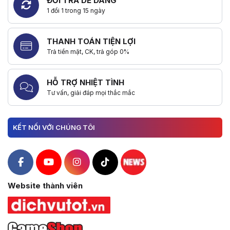
ĐỔI TRẢ DỄ DÀNG
1 đổi 1 trong 15 ngày
THANH TOÁN TIỆN LỢI
Trả tiền mặt, CK, trả góp 0%
HỖ TRỢ NHIỆT TÌNH
Tư vấn, giải đáp mọi thắc mắc
KẾT NỐI VỚI CHÚNG TÔI
Hacom Facebook
Hacom YouTube
Hacom Instagram
Hacom TikTok
Website thành viên