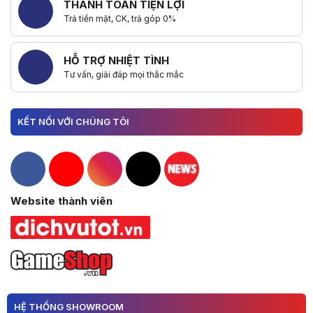
THANH TOÁN TIỆN LỢI
Trả tiền mặt, CK, trả góp 0%
HỖ TRỢ NHIỆT TÌNH
Tư vấn, giải đáp mọi thắc mắc
KẾT NỐI VỚI CHÚNG TÔI
Hacom Facebook
Hacom YouTube
Hacom Instagram
Hacom TikTok
Website thành viên
HỆ THỐNG SHOWROOM