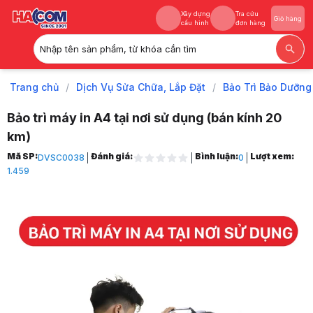
Xây dựng
Tra cứu
Giỏ hàng
cấu hình
đơn hàng
Nhập tên sản phẩm, từ khóa cần tìm
Xây dựng
Tra cứu
Giỏ hàng
cấu hình
đơn hàng
Trang chủ
/
Dịch Vụ Sửa Chữa, Lắp Đặt
/
Bảo Trì Bảo Dưỡn
Bảo trì máy in A4 tại nơi sử dụng (bán kính 20
km)
Trang chủ
Mã SP:
Đánh giá:
Bình luận:
Lượt xem:
DVSC0038
0
1
1.459
Dịch Vụ Sửa Chữa, Lắp Đặt
2
Bảo Trì Bảo Dưỡng Máy Tính, TBVP
3
Bảo Trì Tại Nơi Sử Dụng
4
Bảo trì máy in A4 tại nơi sử dụng (bán kính 20 km)
5
Hình ảnh và video sản phẩm
Bảo trì máy in A4 tại nơi sử dụng (bán kính 20 km)