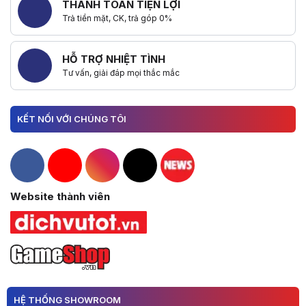
THANH TOÁN TIỆN LỢI
Trả tiền mặt, CK, trả góp 0%
HỖ TRỢ NHIỆT TÌNH
Tư vấn, giải đáp mọi thắc mắc
KẾT NỐI VỚI CHÚNG TÔI
Hacom Facebook
Hacom YouTube
Hacom Instagram
Hacom TikTok
Website thành viên
HỆ THỐNG SHOWROOM