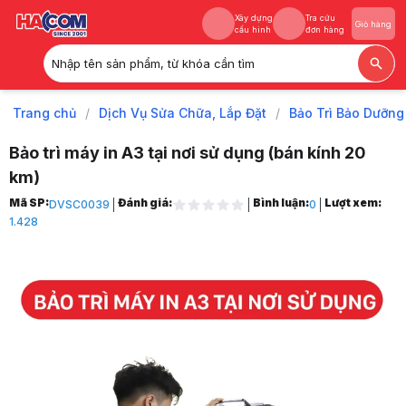
Xây dựng
Tra cứu
Giỏ hàng
cấu hình
đơn hàng
Nhập tên sản phẩm, từ khóa cần tìm
Xây dựng
Tra cứu
Giỏ hàng
cấu hình
đơn hàng
Trang chủ
/
Dịch Vụ Sửa Chữa, Lắp Đặt
/
Bảo Trì Bảo Dưỡn
Bảo trì máy in A3 tại nơi sử dụng (bán kính 20
km)
Trang chủ
Mã SP:
Đánh giá:
Bình luận:
Lượt xem:
DVSC0039
0
1
1.428
Dịch Vụ Sửa Chữa, Lắp Đặt
2
Bảo Trì Bảo Dưỡng Máy Tính, TBVP
3
Bảo Trì Tại Nơi Sử Dụng
4
Bảo trì máy in A3 tại nơi sử dụng (bán kính 20 km)
5
Hình ảnh và video sản phẩm
Bảo trì máy in A3 tại nơi sử dụng (bán kính 20 km)