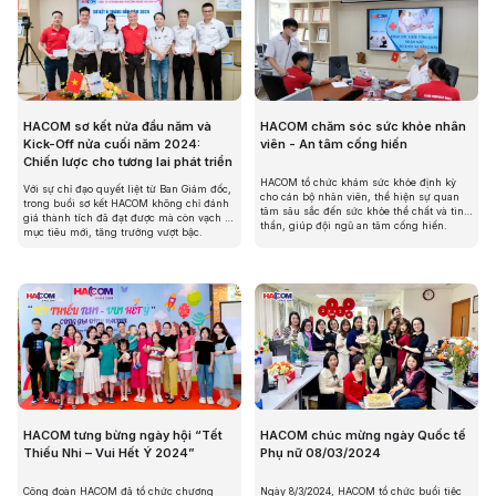
HACOM sơ kết nửa đầu năm và
HACOM chăm sóc sức khỏe nhân
Kick-Off nửa cuối năm 2024:
viên - An tâm cống hiến
Chiến lược cho tương lai phát triển
HACOM tổ chức khám sức khỏe định kỳ
Với sự chỉ đạo quyết liệt từ Ban Giám đốc,
cho cán bộ nhân viên, thể hiện sự quan
trong buổi sơ kết HACOM không chỉ đánh
tâm sâu sắc đến sức khỏe thể chất và tinh
giá thành tích đã đạt được mà còn vạch ra
thần, giúp đội ngũ an tâm cống hiến.
mục tiêu mới, tăng trưởng vượt bậc.
HACOM tưng bừng ngày hội “Tết
HACOM chúc mừng ngày Quốc tế
Thiếu Nhi – Vui Hết Ý 2024”
Phụ nữ 08/03/2024
Công đoàn HACOM đã tổ chức chương
Ngày 8/3/2024, HACOM tổ chức buổi tiệc