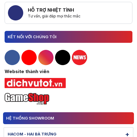
HỖ TRỢ NHIỆT TÌNH
Tư vấn, giải đáp mọi thắc mắc
KẾT NỐI VỚI CHÚNG TÔI
Hacom Facebook
Hacom YouTube
Hacom Instagram
Hacom TikTok
Website thành viên
HỆ THỐNG SHOWROOM
+
HACOM - HAI BÀ TRƯNG