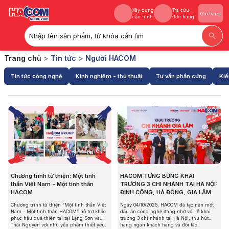
Xây dựng
Tra cứu
Giỏ hàng
cấu hình
đơn hàng
Nhập tên sản phẩm, từ khóa cần tìm
Xây dựng
Tra cứu
Giỏ hàng
Trang chủ
>
Tin tức
>
Người HACOM
cấu hình
đơn hàng
Tin tức công nghệ
Kinh nghiệm - thủ thuật
Tư vấn phần cứng
Kiế
Chương trình từ thiện: Một tinh
HACOM TƯNG BỪNG KHAI
thần Việt Nam - Một tinh thần
TRƯƠNG 3 CHI NHÁNH TẠI HÀ NỘI:
HACOM
ĐỊNH CÔNG, HÀ ĐÔNG, GIA LÂM
Chương trình từ thiện “Một tinh thần Việt
Ngày 04/10/2025, HACOM đã tạo nên một
Nam - Một tinh thần HACOM” hỗ trợ khắc
dấu ấn công nghệ đáng nhớ với lễ khai
phục hậu quả thiên tai tại Lạng Sơn và
trương 3 chi nhánh tại Hà Nội, thu hút
Thái Nguyên với nhu yếu phẩm thiết yếu.
hàng ngàn khách hàng và đối tác.