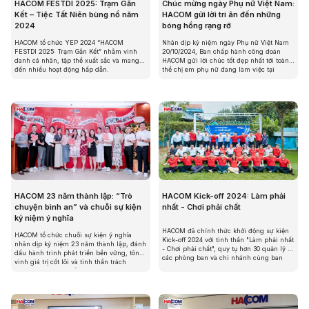
HACOM FESTDI 2025: Trạm Gắn
Chúc mừng ngày Phụ nữ Việt Nam:
Kết – Tiệc Tất Niên bùng nổ năm
HACOM gửi lời tri ân đến những
2024
bóng hồng rạng rỡ
HACOM tổ chức YEP 2024 “HACOM
Nhân dịp kỷ niệm ngày Phụ nữ Việt Nam
FESTDI 2025: Trạm Gắn Kết” nhằm vinh
20/10/2024, Ban chấp hành công đoàn
danh cá nhân, tập thể xuất sắc và mang
HACOM gửi lời chúc tốt đẹp nhất tới toàn
đến nhiều hoạt động hấp dẫn.
thể chị em phụ nữ đang làm việc tại
HACOM.
HACOM 23 năm thành lập: “Trò
HACOM Kick-off 2024: Làm phải
chuyện bình an” và chuỗi sự kiện
nhất - Chơi phải chất
kỷ niệm ý nghĩa
HACOM đã chính thức khởi động sự kiện
HACOM tổ chức chuỗi sự kiện ý nghĩa
Kick-off 2024 với tinh thần "Làm phải nhất
nhân dịp kỷ niệm 23 năm thành lập, đánh
- Chơi phải chất", quy tụ hơn 30 quản lý từ
dấu hành trình phát triển bền vững, tôn
các phòng ban và chi nhánh cùng ban
vinh giá trị cốt lõi và tinh thần trách
lãnh đạo.
nhiệm xã hội sâu sắc.