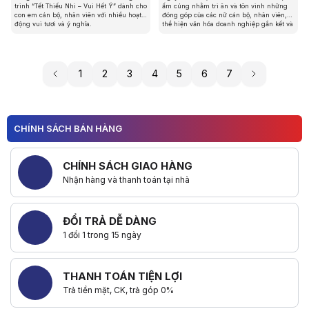
trình “Tết Thiếu Nhi – Vui Hết Ý” dành cho
ấm cúng nhằm tri ân và tôn vinh những
con em cán bộ, nhân viên với nhiều hoạt
đóng góp của các nữ cán bộ, nhân viên,
động vui tươi và ý nghĩa.
thể hiện văn hóa doanh nghiệp gắn kết và
nhân văn.
1
2
3
4
5
6
7
CHÍNH SÁCH BÁN HÀNG
CHÍNH SÁCH GIAO HÀNG
Nhận hàng và thanh toán tại nhà
ĐỔI TRẢ DỄ DÀNG
1 đổi 1 trong 15 ngày
THANH TOÁN TIỆN LỢI
Trả tiền mặt, CK, trả góp 0%