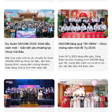
Du Xuân HACOM 2025: Khởi đầu
HACOM tặng quà Tết CBNV - Chúc
năm mới - Gắn kết yêu thương tại
mừng năm mới Ất Tỵ 2025
Chùa Cái Bầu
Xuân Ất Tỵ 2025 đang đến gần, Công
Một mùa xuân mới lại về, chuyến Du Xuân
Đoàn tổ chức chương trình HACOM tặng
HACOM 2025 tại Chùa Cái Bầu, Vân Đồn,
quà Tết, mang đến niềm vui và lời tri ân
Quảng Ninh, mang đến những khoảnh
sâu sắc đến toàn thể đoàn viên.
khắc đáng nhớ và tinh thần đoàn kết.