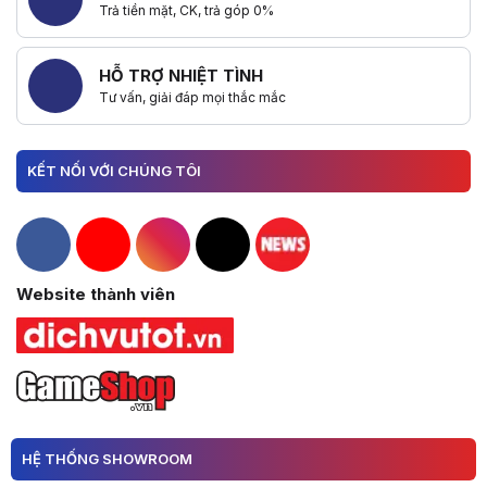
Trả tiền mặt, CK, trả góp 0%
HỖ TRỢ NHIỆT TÌNH
Tư vấn, giải đáp mọi thắc mắc
KẾT NỐI VỚI CHÚNG TÔI
Hacom Facebook
Hacom YouTube
Hacom Instagram
Hacom TikTok
Website thành viên
HỆ THỐNG SHOWROOM