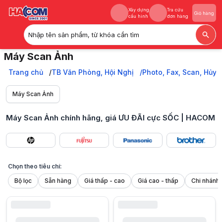
Xây dựng
Tra cứu
Giỏ hàng
cấu hình
đơn hàng
Nhập tên sản phẩm, từ khóa cần tìm
Xây dựng
Tra cứu
Giỏ hàng
Máy Scan Ảnh
cấu hình
đơn hàng
Bạn cần máy scan ảnh chuyên nghiệp, rõ nét? HACOM có sẵn hàng chí
Trang chủ
Trang chủ
TB Văn Phòng, Hội Nghị
Photo, Fax, Scan, Hủy,
TB Văn Phòng, Hội Nghị
Photo, Fax, Scan, Hủy, UPS
Máy Scan Ảnh
Máy Scan Ảnh
Máy Scan Ảnh chính hãng, giá ƯU ĐÃI cực SỐC | HACOM
Chọn theo tiêu chí:
Bộ lọc
Sẵn hàng
Giá thấp - cao
Giá cao - thấp
1. Tổng quan về máy quét ảnh
Máy quét ảnh
(hay máy scan) đã trở thành một thiết bị không thể thiếu 
Không chỉ là một thiết bị văn phòng thông thường, máy scan ảnh còn đó