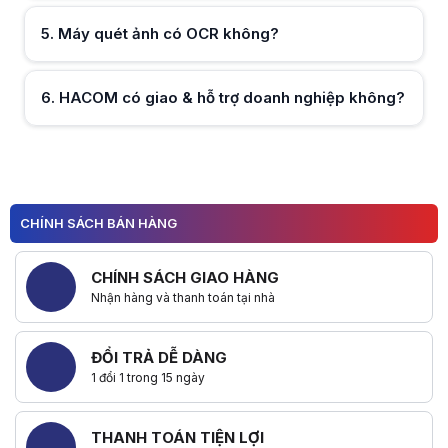
5
.
Máy quét ảnh có OCR không?
Hữu ích (
0
)
6
.
HACOM có giao & hỗ trợ doanh nghiệp không?
Hữu ích (
0
)
Hữu ích (
0
)
1
2
CHÍNH SÁCH BÁN HÀNG
CHÍNH SÁCH GIAO HÀNG
Nhận hàng và thanh toán tại nhà
ĐỔI TRẢ DỄ DÀNG
1 đổi 1 trong 15 ngày
THANH TOÁN TIỆN LỢI