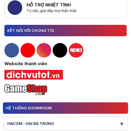
HỖ TRỢ NHIỆT TÌNH
Tư vấn, giải đáp mọi thắc mắc
KẾT NỐI VỚI CHÚNG TÔI
Hacom Facebook
Hacom YouTube
Hacom Instagram
Hacom TikTok
Website thành viên
HỆ THỐNG SHOWROOM
+
HACOM - HAI BÀ TRƯNG