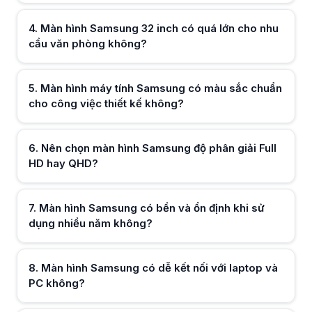
4
.
Màn hình Samsung 32 inch có quá lớn cho nhu
cầu văn phòng không?
Hữu ích (
0
)
5
.
Màn hình máy tính Samsung có màu sắc chuẩn
cho công việc thiết kế không?
Hữu ích (
0
)
6
.
Nên chọn màn hình Samsung độ phân giải Full
HD hay QHD?
Hữu ích (
0
)
7
.
Màn hình Samsung có bền và ổn định khi sử
dụng nhiều năm không?
Hữu ích (
0
)
8
.
Màn hình Samsung có dễ kết nối với laptop và
PC không?
Hữu ích (
0
)