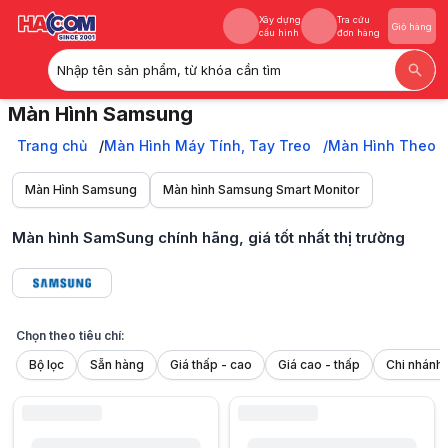
Xây dựng
Tra cứu
Giỏ hàng
cấu hình
đơn hàng
Nhập tên sản phẩm, từ khóa cần tìm
Xây dựng
Tra cứu
Giỏ hàng
Màn Hình Samsung
cấu hình
đơn hàng
Sở hữu Màn hình Samsung chính hãng 100%, đa dạng, thiết kế đẹp, hì
Trang chủ
Trang chủ
Màn Hình Máy Tính, Tay Treo
Màn Hình Theo 
Màn Hình Máy Tính, Tay Treo
Màn Hình Theo Hãng
Màn Hình Samsung
Màn hình Samsung Smart Monitor
Màn Hình Samsung
Màn hình SamSung chính hãng, giá tốt nhất thị trường
Chọn theo tiêu chí:
Bộ lọc
Sẵn hàng
Giá thấp - cao
Giá cao - thấp
1. Vì sao màn hình Samsung luôn được người dùng tin chọn?
Khi tìm kiếm một chiếc màn hình máy tính đủ tốt để làm việc hiệu quả 
Samsung là thương hiệu công nghệ toàn cầu đến từ Hàn Quốc, được thàn