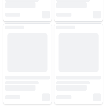
Để sở hữu một chiếc màn hình Samsung chất lượng, việc chọn nhà bá
Khách hàng khi mua tại
HACOM
được tư vấn chi tiết theo nhu cầu th
Nếu bạn đang tìm kiếm một chiếc màn hình Samsung vừa bền bỉ, vừa đẹ