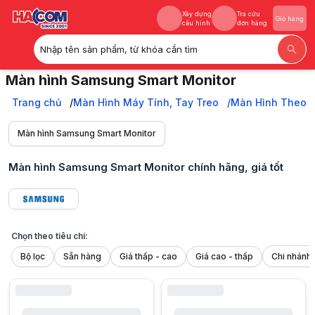
Xây dựng
Tra cứu
Giỏ hàng
cấu hình
đơn hàng
Nhập tên sản phẩm, từ khóa cần tìm
Xây dựng
Tra cứu
Giỏ hàng
Màn hình Samsung Smart Monitor
cấu hình
đơn hàng
Màn hình Samsung Smart Monitor chính hãng, giá tốt tại HACOM. Tích hợ
Trang chủ
Trang chủ
Màn Hình Máy Tính, Tay Treo
Màn Hình Theo 
Màn Hình Máy Tính, Tay Treo
Màn Hình Theo Hãng
Màn hình Samsung Smart Monitor
Màn Hình Samsung
Màn hình Samsung Smart Monitor
Màn hình Samsung Smart Monitor chính hãng, giá tốt
Chọn theo tiêu chí:
Bộ lọc
Sẵn hàng
Giá thấp - cao
Giá cao - thấp