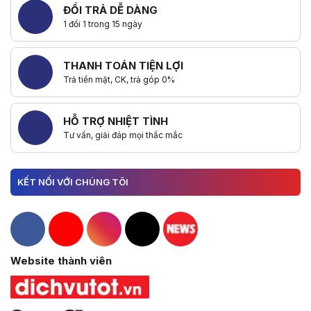
ĐỔI TRẢ DỄ DÀNG
1 đổi 1 trong 15 ngày
THANH TOÁN TIỆN LỢI
Trả tiền mặt, CK, trả góp 0%
HỖ TRỢ NHIỆT TÌNH
Tư vấn, giải đáp mọi thắc mắc
KẾT NỐI VỚI CHÚNG TÔI
Hacom Facebook
Hacom YouTube
Hacom Instagram
Hacom TikTok
Website thành viên