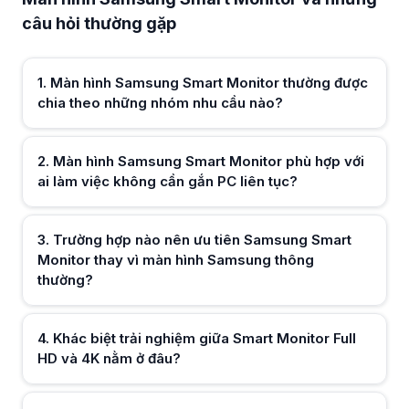
Màn hình Samsung Smart Monitor phù hợp với ai làm việc không cần g
câu hỏi thường gặp
Nhờ hệ điều hành thông minh và ứng dụng độc lập, Samsung Smart Moni
Trường hợp nào nên ưu tiên Samsung Smart Monitor thay vì màn hìn
Khi cần xem nội dung OTT, họp trực tuyến và làm việc gọn gàng một 
Khác biệt trải nghiệm giữa Smart Monitor Full HD và 4K nằm ở đâu?
1
.
Màn hình Samsung Smart Monitor thường được
Bản 4K của màn hình Samsung Smart Monitor cho lợi thế rõ rệt về khôn
chia theo những nhóm nhu cầu nào?
Màn hình Samsung Smart Monitor có đáp ứng tốt nhu cầu giải trí gia 
Với kho ứng dụng sẵn có và khả năng kết nối linh hoạt, Samsung Sma
Nên cân nhắc yếu tố nào khi dùng Samsung Smart Monitor cho văn ph
2
.
Màn hình Samsung Smart Monitor phù hợp với
Cần để ý kích thước màn hình, khả năng kết nối không dây và webca
Màn hình Samsung Smart Monitor có phù hợp khi kết hợp cùng lapto
ai làm việc không cần gắn PC liên tục?
Khi dùng chung laptop, Samsung Smart Monitor phát huy lợi thế mở rộ
Hữu ích (
0
)
3
.
Trường hợp nào nên ưu tiên Samsung Smart
Monitor thay vì màn hình Samsung thông
thường?
Hữu ích (
0
)
4
.
Khác biệt trải nghiệm giữa Smart Monitor Full
HD và 4K nằm ở đâu?
Hữu ích (
0
)