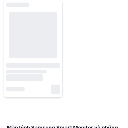
Màn hình Samsung Smart Monitor và những câu hỏi thường gặp
Màn hình Samsung Smart Monitor thường được chia theo những nhóm
Màn hình Samsung Smart Monitor thường được phân theo kích thước, độ 
Màn hình Samsung Smart Monitor và những