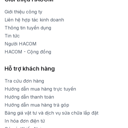
Thời gian mở cửa: Từ 8h30-19h hàng ngày
1900 1903 (máy lẻ 159) -(028)73000322
Thời gian nghỉ trưa: Từ 12h-13h30 hàng ngày
Giới thiệu công ty
1900 1903 (máy lẻ 160)
[email protected]
Liên hệ hợp tác kinh doanh
Thời gian mở cửa: Từ 8h30-20h hàng ngày
Thông tin tuyển dụng
Tin tức
Người HACOM
HACOM - Cộng đồng
Hỗ trợ khách hàng
Tra cứu đơn hàng
Hướng dẫn mua hàng trực tuyến
Hướng dẫn thanh toán
Hướng dẫn mua hàng trả góp
Bảng giá vật tư và dịch vụ sửa chữa lắp đặt
In hóa đơn điện tử