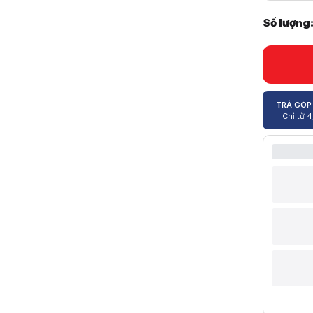
Số lượng
Tính năng
TRẢ GÓP
Chỉ từ
4
Điện năng t
Kích thước
Cân nặng
Phụ kiện
Mô tả sản 
Sở hữu màn
Samsung Od
Samsung Ody
Những điểm 
Không gian 
Điểm nổi bậ
Lợi thế này