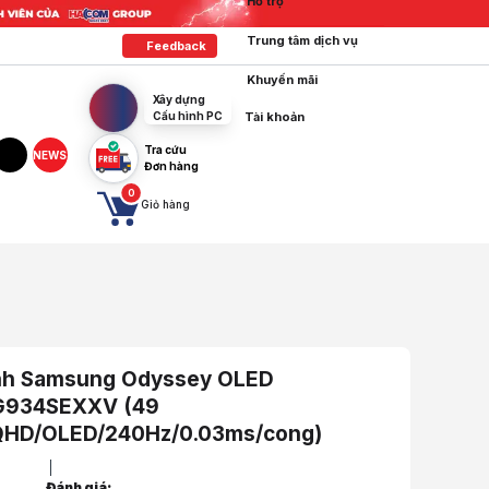
Hỗ trợ
Trung tâm dịch vụ
Feedback
Khuyến mãi
Xây dựng
Cấu hình PC
Tài khoản
Tra cứu
NEWS
Đơn hàng
tagram
TikTok
0
Giỏ hàng
nh Samsung Odyssey OLED
G934SEXXV (49
QHD/OLED/240Hz/0.03ms/cong)
Đánh giá: