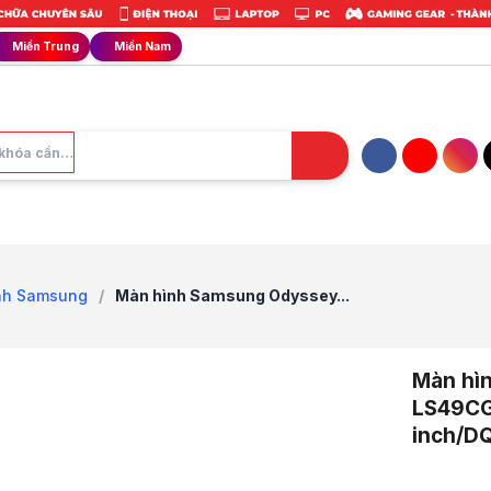
Miền Trung
Miền Nam
Facebook
YouTube
Ins
nh Samsung
/
Màn hình Samsung Odyssey...
Màn hì
LS49C
inch/D
Trang chủ
1