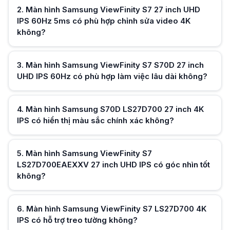
Samsung ViewFinity S7 LS27D700 hỗ trợ VESA 100x100; linh hoạt hơn m
2
.
Màn hình Samsung ViewFinity S7 27 inch UHD
IPS 60Hz 5ms có phù hợp chỉnh sửa video 4K
không?
Hữu ích (
0
)
3
.
Màn hình Samsung ViewFinity S7 S70D 27 inch
UHD IPS 60Hz có phù hợp làm việc lâu dài không?
Hữu ích (
0
)
4
.
Màn hình Samsung S70D LS27D700 27 inch 4K
IPS có hiển thị màu sắc chính xác không?
Hữu ích (
0
)
5
.
Màn hình Samsung ViewFinity S7
LS27D700EAEXXV 27 inch UHD IPS có góc nhìn tốt
không?
Hữu ích (
0
)
6
.
Màn hình Samsung ViewFinity S7 LS27D700 4K
IPS có hỗ trợ treo tường không?