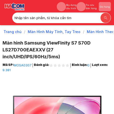
Xây dựng
Tra cứu
Giỏ hàng
cấu hình
đơn hàng
Nhập tên sản phẩm, từ khóa cần tìm
Xây dựng
Tra cứu
Giỏ hàng
cấu hình
đơn hàng
Trang chủ
/
Màn Hình Máy Tính, Tay Treo
/
Màn Hình The
Màn hình Samsung ViewFinity S7 S70D
LS27D700EAEXXV (27
inch/UHD/IPS/60Hz/5ms)
Trang chủ
Mã SP:
Đánh giá:
Bình luận:
Lượt xem:
MOSA0307
0
1
9.381
Màn Hình Máy Tính, Tay Treo
2
Màn Hình Theo Hãng
3
Màn Hình Samsung
4
Màn hình Samsung ViewFinity S7 S70D LS27D700EAEXXV (27 inch/UH
5
Hình ảnh và video sản phẩm