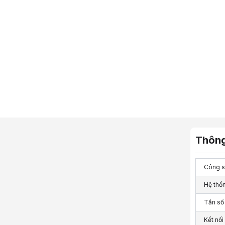
Thông
Công s
Hệ thố
Tần số
Kết nối