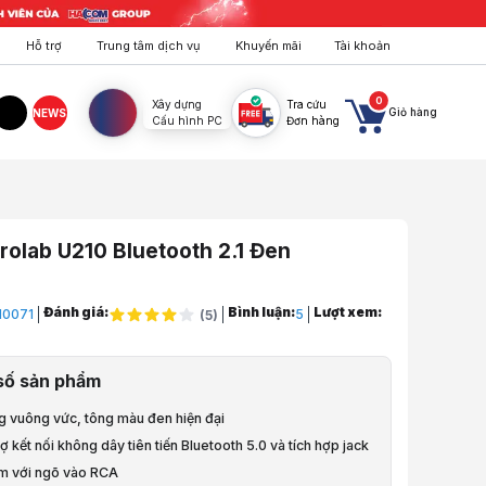
Hỗ trợ
Trung tâm dịch vụ
Khuyến mãi
Tài khoản
0
Xây dựng
Tra cứu
Giỏ hàng
NEWS
Cấu hình PC
Đơn hàng
agram
TikTok
rolab U210 Bluetooth 2.1 Đen
Đánh giá:
Bình luận:
Lượt xem:
I0071
5
(
5
)
ghe, Mic, Webcam
số sản phẩm
ng vuông vức, tông màu đen hiện đại
rợ kết nối không dây tiên tiến Bluetooth 5.0 và tích hợp jack
m với ngõ vào RCA
b U210 Bluetooth 2.1 Đen