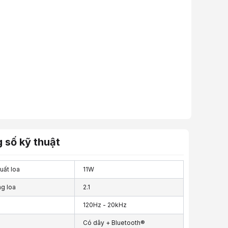
 số kỹ thuật
uất loa
11W
ng loa
2.1
120Hz - 20kHz
Có dây + Bluetooth®