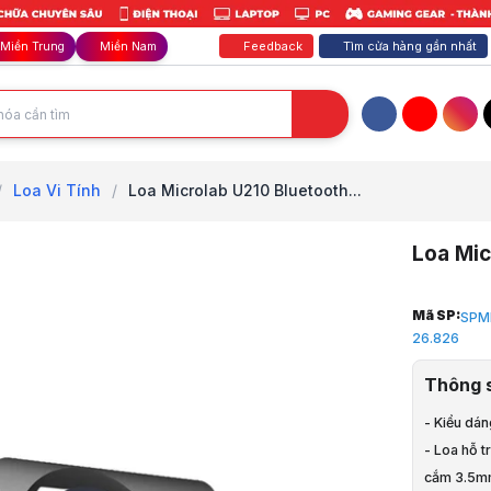
Feedback
Tìm cửa hàng gần nhất
Miền Trung
Miền Nam
Facebook
YouTube
Inst
/
Loa Vi Tính
/
Loa Microlab U210 Bluetooth...
Loa Mic
Trang chủ
Mã SP:
SPM
1
26.826
Loa, Tai N
2
Thông 
Loa
3
- Kiểu dá
Loa Vi Tính
- Loa hỗ t
4
cắm 3.5m
Loa Microla