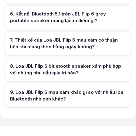
6
.
Kết nối Bluetooth 5.1 trên JBL Flip 6 grey
Hữu ích (
0
)
portable speaker mang lại ưu điểm gì?
7
.
Thiết kế của Loa JBL Flip 6 màu xám có thuận
tiện khi mang theo hằng ngày không?
Hữu ích (
0
)
8
.
Loa JBL Flip 6 bluetooth speaker xám phù hợp
Hữu ích (
0
)
với những nhu cầu giải trí nào?
9
.
Loa JBL Flip 6 màu xám khác gì so với nhiều loa
Hữu ích (
0
)
Bluetooth nhỏ gọn khác?
Hữu ích (
0
)