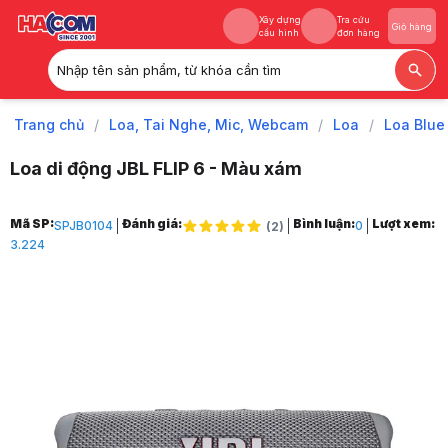
Xây dựng
Tra cứu
Giỏ hàng
cấu hình
đơn hàng
Nhập tên sản phẩm, từ khóa cần tìm
Xây dựng
Tra cứu
Giỏ hàng
cấu hình
đơn hàng
Trang chủ
/
Loa, Tai Nghe, Mic, Webcam
/
Loa
/
Loa Blue
Loa di động JBL FLIP 6 - Màu xám
Trang chủ
Mã SP:
Đánh giá:
Bình luận:
Lượt xem:
SPJB0104
0
(
2
)
1
3.224
Loa, Tai Nghe, Mic, Webcam
2
Loa
3
Loa Bluetooth
4
Loa di động JBL FLIP 6 - Màu xám
5
Hình ảnh và video sản phẩm
Loa di động JBL FLIP 6 - Màu xám