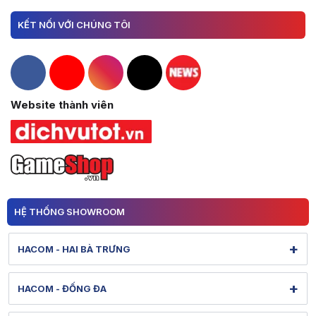
KẾT NỐI VỚI CHÚNG TÔI
Hacom Facebook
Hacom YouTube
Hacom Instagram
Hacom TikTok
Website thành viên
HỆ THỐNG SHOWROOM
+
HACOM - HAI BÀ TRƯNG
131 Lê Thanh Nghị - Bạch Mai - Hà Nội
+
HACOM - ĐỐNG ĐA
Hình ảnh thực tế từ showroom
Xem bản đồ đường đi