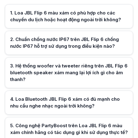
Hệ thống woofer và tweeter riêng trên JBL Flip 6 bluetooth speaker xám
JBL Flip 6 bluetooth speaker xám sử dụng một woofer dạng racetrack và
1
.
Loa JBL Flip 6 màu xám có phù hợp cho các
Loa Bluetooth JBL Flip 6 xám có đủ mạnh cho nhu cầu nghe nhạc ngoài
chuyến du lịch hoặc hoạt động ngoài trời không?
Loa Bluetooth JBL Flip 6 xám được tối ưu driver và bộ khuếch đại giúp 
Công nghệ PartyBoost trên Loa JBL Flip 6 màu xám chính hãng có tác d
Loa JBL Flip 6 màu xám chính hãng hỗ trợ PartyBoost cho phép ghép nối
Kết nối Bluetooth 5.1 trên JBL Flip 6 grey portable speaker mang lại ưu đ
2
.
Chuẩn chống nước IP67 trên JBL Flip 6 chống
JBL Flip 6 grey portable speaker sử dụng Bluetooth 5.1 giúp kết nối ổn đ
nước IP67 hỗ trợ sử dụng trong điều kiện nào?
Thiết kế của Loa JBL Flip 6 màu xám có thuận tiện khi mang theo hằn
Loa JBL Flip 6 màu xám có kiểu dáng hình trụ gọn nhẹ và lớp vỏ bền bỉ
Loa JBL Flip 6 bluetooth speaker xám phù hợp với những nhu cầu giải tr
3
.
Hệ thống woofer và tweeter riêng trên JBL Flip 6
Hữu ích (
0
)
JBL Flip 6 bluetooth speaker xám phù hợp cho nghe nhạc cá nhân, xem v
bluetooth speaker xám mang lại lợi ích gì cho âm
Loa JBL Flip 6 màu xám khác gì so với nhiều loa Bluetooth nhỏ gọn khá
thanh?
Loa JBL Flip 6 màu xám nổi bật với thiết kế driver tách biệt woofer và
4
.
Loa Bluetooth JBL Flip 6 xám có đủ mạnh cho
Hữu ích (
0
)
nhu cầu nghe nhạc ngoài trời không?
5
.
Công nghệ PartyBoost trên Loa JBL Flip 6 màu
xám chính hãng có tác dụng gì khi sử dụng thực tế?
Hữu ích (
0
)