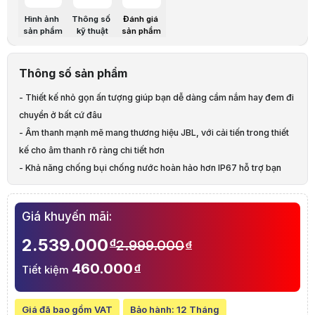
Âm thanh
1 Củ loa subwoofer dạng r
Hình ảnh
Thông số
Đánh giá
sản phẩm
kỹ thuật
sản phẩm
Tần số đáp ứng
63Hz - 20kHz
Công Suất
20W
Thông số sản phẩm
Kết nối
Bluetooth 5.1
- Thiết kế nhỏ gọn ấn tượng giúp bạn dễ dàng cầm nắm hay đem đi
chuyển ở bất cứ đâu
Kết nối không dây các loa cùng loại
PartyBoost
- Âm thanh mạnh mẽ mang thương hiệu JBL, với cải tiến trong thiết
Chống nước
IP67
kế cho âm thanh rõ ràng chi tiết hơn
- Khả năng chống bụi chống nước hoàn hảo hơn IP67 hỗ trợ bạn
Pin
Polyme Li-ion 17,28 Wh (t
hoàn hảo khi đem đi du lịch hay tiệc bể bơi
Kích thước
6.8 x 17,8 x 7.2 cm (RxCxS
- Trình điều khiển gồm 1 loa woofer dạng đường đua và 1 loa
Giá khuyến mãi:
Trọng lượng
0,55 kg
tweeter riêng biệt để mở rộng tần số cao
- Hỗ trợ công nghệ Party Boost ghép nối không dây nhiều loa
2.539.000
đ
2.999.000
đ
Màu sắc
Dusty Pink, Grey Stone, Ri
- Bluetooth v5.1 tiên tiến
Mô tả sản phẩm
460.000
đ
Tiết kiệm
Loa JBL Flip 6 – Loa di động kháng nước
Nếu bạn đang tìm kiếm cho mình một thiết bị âm thanh được tích hợp 
Loa bluetooth đã không còn là một cụm từ quá xa lạ đối với người tiêu
Giá đã bao gồm VAT
Bảo hành:
12 Tháng