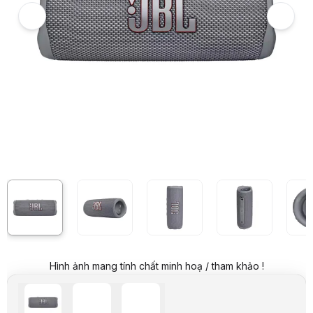
Giá niêm yết:
2.999.000 VND
Giá mua online:
2.539.000 VND
Tiết kiệm 460.000 VND (-15%)
Giá mua trả góp (6 tháng):
423.167 VND / tháng
Trả góp qua thẻ VISA (12 tháng):
211.584 VND / tháng
Giá đã bao gồm VAT
Mã sản phẩm:
SPJB0104
Bảo hành:
12 Tháng
Thương hiệu:
JBL
Tình trạng:
Order trước – giao sau
Thêm vào giỏ hàng
Mua ngay
Mua trả góp 0%
Thông số nổi bật
Thiết kế nhỏ gọn ấn tượng giúp bạn dễ dàng cầm nắm hay đem đi 
Âm thanh mạnh mẽ mang thương hiệu JBL, với cải tiến trong thiết 
Khả năng chống bụi chống nước hoàn hảo hơn IP67 hỗ trợ bạn hoàn 
Trình điều khiển gồm 1 loa woofer dạng đường đua và 1 loa tweeter
Hỗ trợ công nghệ Party Boost ghép nối không dây nhiều loa
Bluetooth v5.1 tiên tiến
Thông số kỹ thuật
Tên danh định
JBL Flip 6
Hình ảnh mang tính chất minh hoạ / tham khảo !
Loại
Loa bluetooth mini chống
Phiên bản
PGI