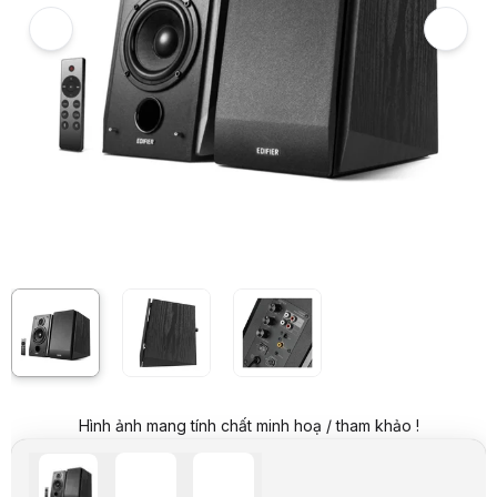
Giá niêm yết:
3.899.000 VND
Giá mua online:
3.290.000 VND
Tiết kiệm 609.000 VND (-16%)
Giá mua trả góp (6 tháng):
548.334 VND / tháng
Trả góp qua thẻ VISA (12 tháng):
274.167 VND / tháng
Giá đã bao gồm VAT
Mã sản phẩm:
SPED0079
Bảo hành:
12 Tháng
Thương hiệu:
EDIFIER
Tình trạng:
Order trước – giao sau
Thêm vào giỏ hàng
Mua ngay
Mua trả góp 0%
Thông số nổi bật
Tổng công suất loa: 70 w
CS loa siêu trầm/ vệ tinh: 38W + 16W*2
Điều khiển từ xa: Có
Cổng tín hiệu vào: RCA, Optical, 3.5inch
Kích thước (WxHxD): 154mm×254mm×214mm
Trọng lượng: 7kg
Thông số kỹ thuật
Tổng công suất loa
70 w
CS loa siêu trầm/ vệ tinh
38W + 16W*2
Hình ảnh mang tính chất minh hoạ / tham khảo !
Điều khiển từ xa
Có
Cổng tín hiệu vào
RCA, Optical, 3.5inch
Kích thước (WxHxD)
154mm×254mm×214mm