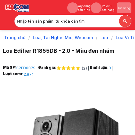
Xây dựng
Tra cứu
Giỏ hàng
cấu hình
đơn hàng
Nhập tên sản phẩm, từ khóa cần tìm
Xây dựng
Tra cứu
Giỏ hàng
cấu hình
đơn hàng
Trang chủ
/
Loa, Tai Nghe, Mic, Webcam
/
Loa
/
Loa Vi T
Loa Edifier R1855DB - 2.0 - Màu đen nhám
Trang chủ
Mã SP:
Đánh giá:
Bình luận:
SPED0079
0
(
2
)
1
Lượt xem:
12.874
Loa, Tai Nghe, Mic, Webcam
2
Loa
3
Loa Vi Tính
4
Loa Edifier R1855DB - 2.0 - Màu đen nhám
5
Hình ảnh và video sản phẩm
Loa Edifier R1855DB - 2.0 - Màu đen nhám