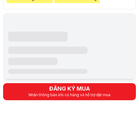
Đánh giá từ khách hàng đã mua Loa Edifier R1855DB - 2.0 - Màu đen
⭐ Đánh giá trung bình:
5/5
(2 đánh giá)
NGUYỄN DUY QUANG - 0979722****
5/5
13:46 31/8/2022
Mới mua nhạc hay âm bass, tress nge ổn
LÊ TRUNG HIẾU - 0933324****
5/5
06:45 7/10/2022
Thiết kế đẹp, âm thanh nghe hay, nhiều chức năng như bluetooth rất ti
ĐĂNG KÝ MUA
Nhận thông báo khi có hàng và hỗ trợ đặt mua