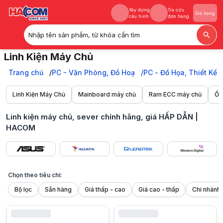
Xây dựng
Tra cứu
Giỏ hàng
cấu hình
đơn hàng
Nhập tên sản phẩm, từ khóa cần tìm
Xây dựng
Tra cứu
Giỏ hàng
Linh Kiện Máy Chủ
cấu hình
đơn hàng
Linh kiện máy chủ, Sever chính hãng: Mainboard, RAM ECC, Ổ cứng Se
Trang chủ
Trang chủ
PC - Văn Phòng, Đồ Hoạ
PC - Đồ Họa, Thiết Kế
PC - Văn Phòng, Đồ Hoạ
PC - Đồ Họa, Thiết Kế
Linh Kiện Máy Chủ
Mainboard máy chủ
Ram ECC máy chủ
Ổ 
Linh Kiện Máy Chủ, Máy Trạm
Linh Kiện Máy Chủ
Linh kiện máy chủ, sever chính hãng, giá HẤP DẪN |
HACOM
Chọn theo tiêu chí:
Bộ lọc
Sẵn hàng
Giá thấp - cao
Giá cao - thấp