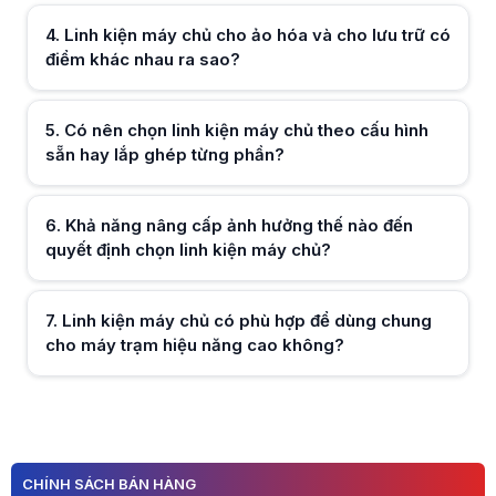
Hữu ích (
0
)
4
.
Linh kiện máy chủ cho ảo hóa và cho lưu trữ có
điểm khác nhau ra sao?
Hữu ích (
0
)
5
.
Có nên chọn linh kiện máy chủ theo cấu hình
sẵn hay lắp ghép từng phần?
6
.
Khả năng nâng cấp ảnh hưởng thế nào đến
Hữu ích (
0
)
quyết định chọn linh kiện máy chủ?
Hữu ích (
0
)
7
.
Linh kiện máy chủ có phù hợp để dùng chung
cho máy trạm hiệu năng cao không?
Hữu ích (
0
)
1
2
CHÍNH SÁCH BÁN HÀNG
Hữu ích (
0
)