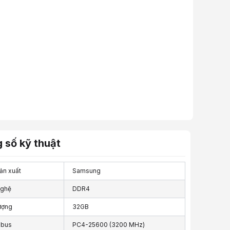
 số kỹ thuật
ản xuất
Samsung
nghệ
DDR4
ượng
32GB
 bus
PC4-25600 (3200 MHz)