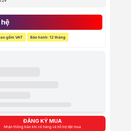
 1.2V
ations
r & Workstation Samsung 32GB PC4-25600 3200MHZ ECC RDIMM
 hệ
à video sản phẩm
r & Workstation Samsung 32GB PC4-25600 3200MHZ ECC RDIMM
bao gồm VAT
Bảo hành:
12 tháng
ệ
 gồm VAT
ẩm:
RASA0193
12 tháng
ệu:
SAMSUNG
:
Order trước – giao sau
iỏ hàng
Mua ngay
Mua trả góp 0%
i bật
PC
g: 32GB
2V
ỹ thuật
uất
Samsung
ĐĂNG KÝ MUA
DDR4
Nhận thông báo khi có hàng và hỗ trợ đặt mua
g
32GB