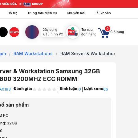
Hỗ trợ
Trung tâm dịch vụ
Khuyến mãi
Tài khoản
0
Xây dựng
Tra cứu
Giỏ hàng
NEWS
Cấu hình PC
Đơn hàng
agram
TikTok
rạm
/
RAM Workstations
/
RAM Server & Workstation...
rver & Workstation Samsung 32GB
600 3200MHZ ECC RDIMM
Đánh giá:
Bình luận:
Lượt xem:
A0193
0
66
hòng, Đồ Hoạ
số sản phẩm
, Thiết Kế
AM PC
ợng: 32GB
Máy Chủ, Máy Trạm
00
Máy Trạm