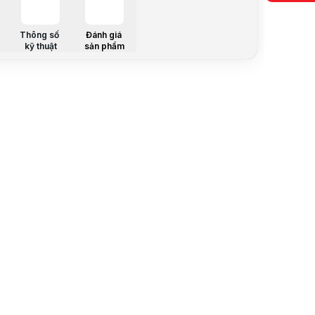
Tốc độ bu
Số chân c
Hỗ trợ ECC
Thông số
Đánh giá
kỹ thuật
sản phẩm
Hỗ trợ Regi
Mô tả sản 
RAM Server
Đối với mô
Với dung lư
Tổng quan
Khác với R
Dung lượng
Đối tượng 
Server Del
Server HPE 
Lenovo Thi
Workstatio
Máy chủ AI
Máy chủ ảo
Database S
Rendering 
Kiến trúc E
Một trong 