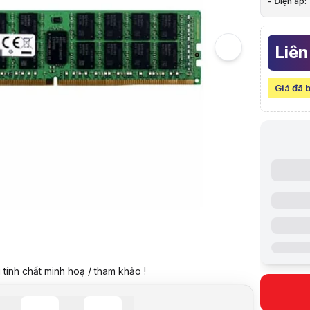
- Điện áp:
5
RAM Workst
6
RAM Serve
Liên
7
Hình ảnh v
RAM Serve
Giá đã 
Giá:
Liên h
Giá đã bao
Mã sản ph
Bảo hành:
Thương hi
Tình trạng
Thêm vào g
Thông số nổ
Loại: RAM 
Dung lượn
Bus: 3200
Điện áp: 1.
Thông số k
tính chất minh hoạ / tham khảo !
Hãng sản x
Công nghệ
Dung lượn