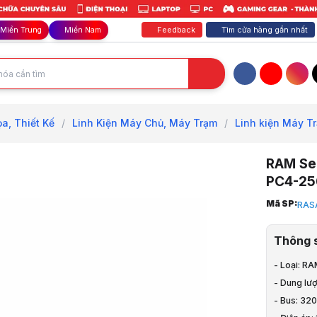
Feedback
Tìm cửa hàng gần nhất
Miền Trung
Miền Nam
Facebook
YouTube
Inst
a, Thiết Kế
/
Linh Kiện Máy Chủ, Máy Trạm
/
Linh kiện Máy T
RAM Se
PC4-25
Trang chủ
Mã SP:
RAS
1
PC - Văn P
Thông 
2
PC - Đồ Họa
- Loại: R
3
- Dung lư
Linh Kiện 
4
- Bus: 32
Linh kiện 