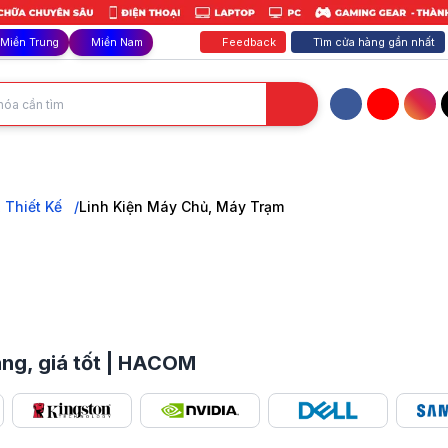
Feedback
Tìm cửa hàng gần nhất
Miền Trung
Miền Nam
Facebook
YouTube
Inst
hãng tại HACOM: CPU, RAM, VGA, Mainboard. Chất lượng cao, độ ổn định 
 Thiết Kế
Linh Kiện Máy Chủ, Máy Trạm
ng, giá tốt | HACOM