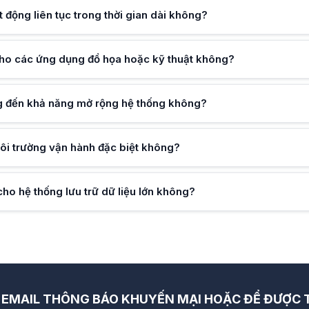
n linh kiện máy chủ, máy trạm nhằm đảm bảo khả năng xử lý và quản lý d
 động liên tục trong thời gian dài không?
cho các ứng dụng đồ họa hoặc kỹ thuật không?
g đến khả năng mở rộng hệ thống không?
ôi trường vận hành đặc biệt không?
ho hệ thống lưu trữ dữ liệu lớn không?
EMAIL THÔNG BÁO KHUYẾN MẠI HOẶC ĐỂ ĐƯỢC T