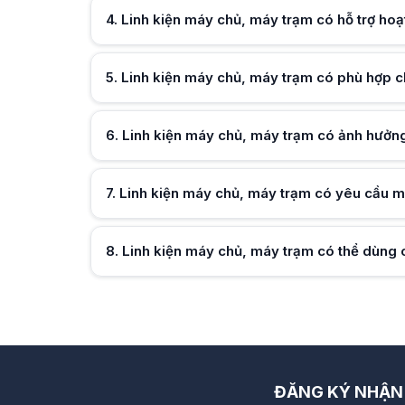
Nhiều giải pháp lưu trữ doanh nghiệp được xây dựng dựa trê
4
.
Hữu ích (
Linh kiện máy chủ, máy trạm có hỗ trợ hoạt
0
)
5
.
Hữu ích (
Linh kiện máy chủ, máy trạm có phù hợp 
0
)
6
.
Hữu ích (
Linh kiện máy chủ, máy trạm có ảnh hưởn
0
)
7
.
Linh kiện máy chủ, máy trạm có yêu cầu m
Hữu ích (
0
)
8
.
Hữu ích (
Linh kiện máy chủ, máy trạm có thể dùng c
0
)
Hữu ích (
0
)
1
2
3
ĐĂNG KÝ NHẬN 