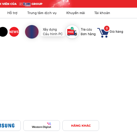
Hỗ trợ
Trung tâm dịch vụ
Khuyến mãi
Tài khoản
0
Xây dựng
Tra cứu
Giỏ hàng
NEWS
Cấu hình PC
Đơn hàng
agram
TikTok
tuyệt đối, giá tốt. Mua ngay!