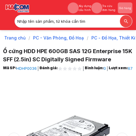
Xây dựng
Tra cứu
Giỏ hàng
cấu hình
đơn hàng
Nhập tên sản phẩm, từ khóa cần tìm
Xây dựng
Tra cứu
Giỏ hàng
cấu hình
đơn hàng
Trang chủ
/
PC - Văn Phòng, Đồ Hoạ
/
PC - Đồ Họa, Thiết K
Ổ cứng HDD HPE 600GB SAS 12G Enterprise 15K
SFF (2.5in) SC Digitally Signed Firmware
Trang chủ
Mã SP:
Đánh giá:
Bình luận:
Lượt xem:
HDHP0036
0
67
1
PC - Văn Phòng, Đồ Hoạ
2
PC - Đồ Họa, Thiết Kế
3
Linh Kiện Máy Chủ, Máy Trạm
4
Linh kiện Máy Trạm
5
HDD Workstations
6