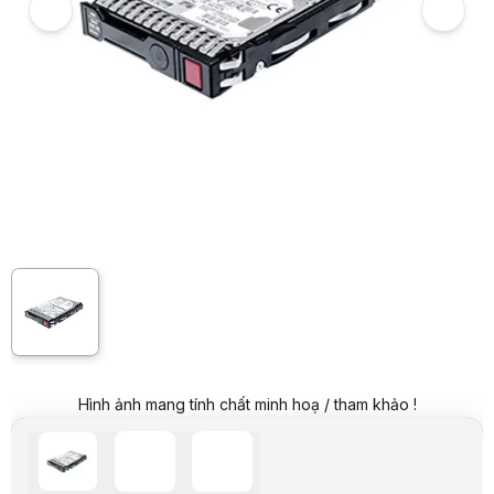
Ổ cứng HDD HPE 600GB SAS 12G Enterprise 15K SFF (2.5in) SC Digital
7
Hình ảnh và video sản phẩm
Ổ cứng HDD HPE 600GB SAS 12G Enterprise 15K SFF (2.5in) SC Digital
Giá:
Liên hệ
Giá đã bao gồm VAT
Mã sản phẩm:
HDHP0036
Bảo hành:
12 tháng
Thương hiệu:
HACOM
Tình trạng:
Order trước – giao sau
Thêm vào giỏ hàng
Mua ngay
Mua trả góp 0%
Thông số nổi bật
Chuẩn kết nối: SAS 12Gb/s
D&ograve;ng: Enterprise
Tốc độ quay (RPM): 10K
Hình thức: SFF
Định dạng: 512n
Dung Lượng: 600 GB
Thông số kỹ thuật
Capacity
Hình ảnh mang tính chất minh hoạ / tham khảo !
600GB
Speed (RPM)
15000 RPM
Interface
SAS 12Gb/s
Form Factor
2.5inch