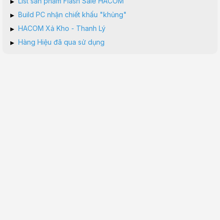
▸
List sản phẩm Flash Sale HACOM
▸
Build PC nhận chiết khấu "khủng"
▸
HACOM Xả Kho - Thanh Lý
▸
Hàng Hiệu đã qua sử dụng