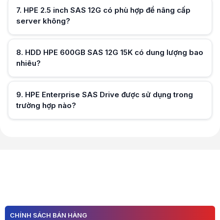
7
.
HPE 2.5 inch SAS 12G có phù hợp để nâng cấp
Hữu ích (
0
)
server không?
Hữu ích (
0
)
8
.
HDD HPE 600GB SAS 12G 15K có dung lượng bao
nhiêu?
Hữu ích (
0
)
9
.
HPE Enterprise SAS Drive được sử dụng trong
trường hợp nào?
Hữu ích (
0
)
Hữu ích (
0
)
CHÍNH SÁCH BÁN HÀNG