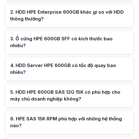
Ổ cứng HDD HPE 600GB SAS 12G 15K được thiết kế cho môi trường Enterp
HPE SAS 15K RPM phù hợp với những hệ thống nào?
2
.
HDD HPE Enterprise 600GB khác gì so với HDD
HPE SAS 15K RPM phù hợp với các hệ thống server, máy chủ doanh nghiệ
thông thường?
HPE 2.5 inch SAS 12G có phù hợp để nâng cấp server không?
Có, HPE 2.5 inch SAS 12G có thể là lựa chọn nâng cấp cho các hệ thốn
Hữu ích (
0
)
HDD HPE 600GB SAS 12G 15K có dung lượng bao nhiêu?
3
.
Ổ cứng HPE 600GB SFF có kích thước bao
HDD HPE 600GB SAS 12G 15K có dung lượng lưu trữ 600GB, phù hợp cho 
nhiêu?
HPE Enterprise SAS Drive được sử dụng trong trường hợp nào?
HPE Enterprise SAS Drive thường được lựa chọn cho môi trường doanh ng
Hữu ích (
0
)
4
.
HDD Server HPE 600GB có tốc độ quay bao
nhiêu?
Hữu ích (
0
)
5
.
HDD HPE 600GB SAS 12G 15K có phù hợp cho
máy chủ doanh nghiệp không?
Hữu ích (
0
)
6
.
HPE SAS 15K RPM phù hợp với những hệ thống
nào?