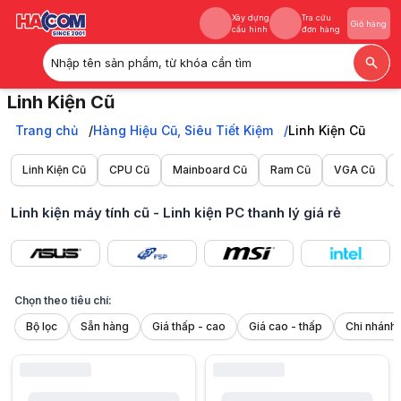
Xây dựng
Tra cứu
Giỏ hàng
cấu hình
đơn hàng
Nhập tên sản phẩm, từ khóa cần tìm
Xây dựng
Tra cứu
Giỏ hàng
Linh Kiện Cũ
cấu hình
đơn hàng
Linh kiện máy tính, PC cũ thanh lý: CPU, RAM, VGA, Mainboard... chín
Trang chủ
Trang chủ
Hàng Hiệu Cũ, Siêu Tiết Kiệm
Linh Kiện Cũ
Hàng Hiệu Cũ, Siêu Tiết Kiệm
Linh Kiện Cũ
Linh Kiện Cũ
CPU Cũ
Mainboard Cũ
Ram Cũ
VGA Cũ
Linh kiện máy tính cũ - Linh kiện PC thanh lý giá rẻ
Chọn theo tiêu chí:
Bộ lọc
Sẵn hàng
Giá thấp - cao
Giá cao - thấp