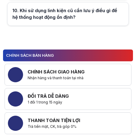
10
.
Khi sử dụng linh kiện cũ cần lưu ý điều gì để
Hữu ích (
0
)
hệ thống hoạt động ổn định?
Hữu ích (
0
)
1
2
CHÍNH SÁCH BÁN HÀNG
3
Hữu ích (
0
)
CHÍNH SÁCH GIAO HÀNG
Nhận hàng và thanh toán tại nhà
ĐỔI TRẢ DỄ DÀNG
1 đổi 1 trong 15 ngày
THANH TOÁN TIỆN LỢI
Trả tiền mặt, CK, trả góp 0%