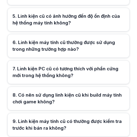
5
.
Linh kiện cũ có ảnh hưởng đến độ ổn định của
Hữu ích (
0
)
hệ thống máy tính không?
6
.
Linh kiện máy tính cũ thường được sử dụng
Hữu ích (
0
)
trong những trường hợp nào?
7
.
Linh kiện PC cũ có tương thích với phần cứng
Hữu ích (
0
)
mới trong hệ thống không?
Hữu ích (
0
)
8
.
Có nên sử dụng linh kiện cũ khi build máy tính
chơi game không?
9
.
Linh kiện máy tính cũ có thường được kiểm tra
trước khi bán ra không?
Hữu ích (
0
)