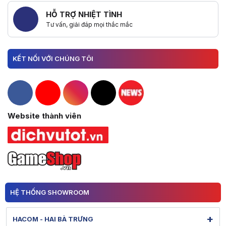
HỖ TRỢ NHIỆT TÌNH
Tư vấn, giải đáp mọi thắc mắc
KẾT NỐI VỚI CHÚNG TÔI
Hacom Facebook
Hacom YouTube
Hacom Instagram
Hacom TikTok
Website thành viên
HỆ THỐNG SHOWROOM
+
HACOM - HAI BÀ TRƯNG