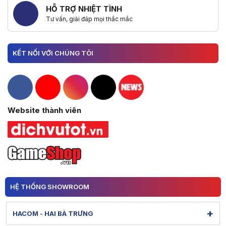
HỖ TRỢ NHIỆT TÌNH
Tư vấn, giải đáp mọi thắc mắc
KẾT NỐI VỚI CHÚNG TÔI
Hacom Facebook
Hacom YouTube
Hacom Instagram
Hacom TikTok
Website thành viên
HỆ THỐNG SHOWROOM
+
HACOM - HAI BÀ TRƯNG