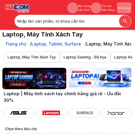
Xây dựng
Tra cứu
Giỏ hàng
cấu hình
đơn hàng
Nhập tên sản phẩm, từ khóa cần tìm
Xây dựng
Tra cứu
Giỏ hàng
Laptop, Máy Tính Xách Tay
cấu hình
đơn hàng
Laptop chính hãng, laptop gaming, ultrabook, laptop AI và máy tính x
Trang chủ
Trang chủ
Laptop, Tablet, Surface
Laptop, Máy Tính Xách
Laptop, Tablet, Surface
Laptop, Máy Tính Xách Tay
Laptop, Máy Tính Xách Tay
Laptop Gaming - Đồ họa
Laptop Asu
Laptop | Máy tính xách tay chính hãng giá rẻ - Ưu đãi
30%
SURFACE
Chọn theo tiêu chí: