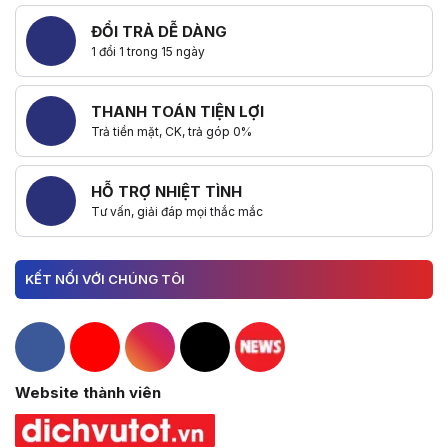
ĐỔI TRẢ DỄ DÀNG
1 đổi 1 trong 15 ngày
THANH TOÁN TIỆN LỢI
Trả tiền mặt, CK, trả góp 0%
HỖ TRỢ NHIỆT TÌNH
Tư vấn, giải đáp mọi thắc mắc
KẾT NỐI VỚI CHÚNG TÔI
Hacom Facebook
Hacom YouTube
Hacom Instagram
Hacom TikTok
Website thành viên