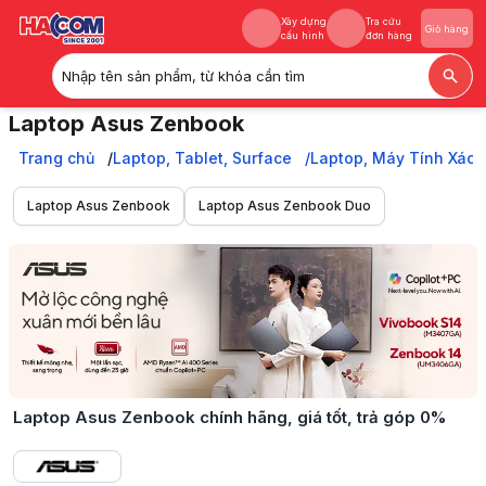
Xây dựng
Tra cứu
Giỏ hàng
cấu hình
đơn hàng
Nhập tên sản phẩm, từ khóa cần tìm
Xây dựng
Tra cứu
Giỏ hàng
Laptop Asus Zenbook
cấu hình
đơn hàng
Khám phá ngay dòng laptop Asus Zenbook cao cấp với thiết kế mỏn
Trang chủ
Trang chủ
Laptop, Tablet, Surface
Laptop, Máy Tính Xách
Laptop, Tablet, Surface
Laptop, Máy Tính Xách Tay
Laptop Asus Zenbook
Laptop Asus Zenbook Duo
Laptop Asus
Laptop Asus Zenbook
Laptop Asus Zenbook chính hãng, giá tốt, trả góp 0%