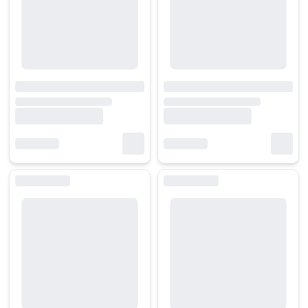
Mua laptop Asus Zenbook chính hàng, trả góp 0% tại HACOM
Với uy tín và kinh nghiệm lâu năm trong ngành, HACOM tự hào là một
-
Sản phẩm chính hãng:
HACOM cam kết 100% laptop được phân phối
-
Chính sách trả góp 0%:
Khách hàng có thể mua trả góp qua với lãi 
-
Tư vấn chuyên nghiệp:
Đội ngũ nhân viên HACOM am hiểu sản phẩ
-
Dịch vụ hậu mãi:
Chính sách bảo hành tận tâm, đổi trả dễ dàng và n
Đến
HACOM.VN
,
quý khách hàng sẽ được trải nghiệm và sở hữu được 