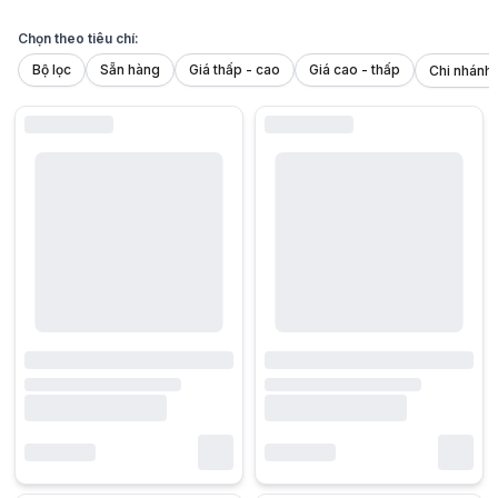
Chọn theo tiêu chí:
Bộ lọc
Sẵn hàng
Giá thấp - cao
Giá cao - thấp
Laptop Asus Zenbook
- Được xem là "đứa con cưng" của Asus, dẫn đầ
Đặc điểm nổi bật của laptop Asus Zenbook
Thiết kế siêu mỏng, sang trọng và tinh tế
Zenbook được biết đến với vẻ ngoài đẳng cấp, hầu hết các mẫu máy đư
Hơn nữa, dòng Zenbook Flip sẽ có bản lề xoay gập 360 độ, máy có thể 
Màn hình OLED chuẩn màu, sắc nét
Điều khiến
Asus Zenbook
thực sự nổi bật so với các đối thủ trong c
Không chỉ có vậy, độ phủ màu 100% DCI-P3 và đạt chứng nhận Pantone V
Cấu hình vượt trội, xử lý mượt mà
Zenbook luôn được trang bị các dòng vi xử lý mạnh mẽ như Intel Core
Thời lượng pin dài, tản nhiệt hiệu quả
Asus Zenbook được tối ưu hóa để mang lại thời lượng pin ấn tượng, đủ
Các công nghệ và tính năng độc đáo
Bên cạnh các đặc điểm về thiết kế, hiệu năng và màn hình, Zenbook
-
ScreenPad:
Một số mẫu Zenbook cao cấp có ScreenPad – màn hình ph
-
Hệ thống âm thanh chất lượng cao:
Zenbook thường được trang bị 
-
Đa dạng cổng kết nối:
Dù có thiết kế mỏng, các mẫu Zenbook vẫn đư