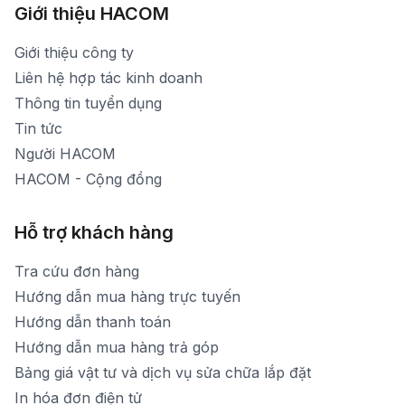
Xem bản đồ đường đi
Giới thiệu HACOM
Thời gian mở cửa: Từ 8h30-19h hàng ngày
1900 1903 (máy lẻ 159) -(028)73000322
Thời gian nghỉ trưa: Từ 12h-13h30 hàng ngày
Giới thiệu công ty
1900 1903 (máy lẻ 160)
[email protected]
Liên hệ hợp tác kinh doanh
Thời gian mở cửa: Từ 8h30-20h hàng ngày
Thông tin tuyển dụng
Tin tức
Người HACOM
HACOM - Cộng đồng
Hỗ trợ khách hàng
Tra cứu đơn hàng
Hướng dẫn mua hàng trực tuyến
Hướng dẫn thanh toán
Hướng dẫn mua hàng trả góp
Bảng giá vật tư và dịch vụ sửa chữa lắp đặt
In hóa đơn điện tử