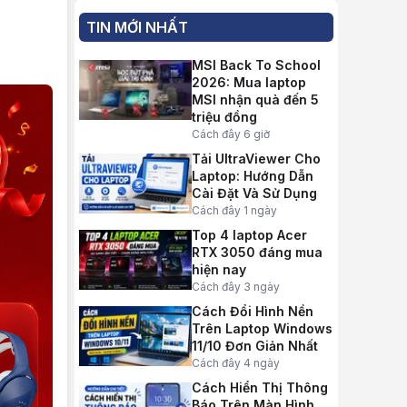
TIN MỚI NHẤT
MSI Back To School
2026: Mua laptop
MSI nhận quà đến 5
triệu đồng
Cách đây 6 giờ
Tải UltraViewer Cho
Laptop: Hướng Dẫn
Cài Đặt Và Sử Dụng
Cách đây 1 ngày
Top 4 laptop Acer
RTX 3050 đáng mua
hiện nay
Cách đây 3 ngày
Cách Đổi Hình Nền
Trên Laptop Windows
11/10 Đơn Giản Nhất
Cách đây 4 ngày
Cách Hiển Thị Thông
Báo Trên Màn Hình