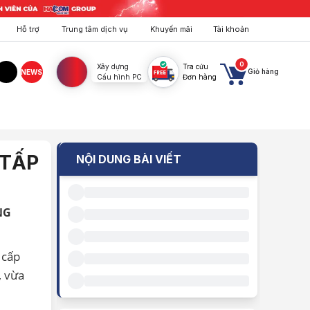
Hỗ trợ
Trung tâm dịch vụ
Khuyến mãi
Tài khoản
0
Xây dựng
Tra cứu
Giỏ hàng
NEWS
Cấu hình PC
Đơn hàng
agram
TikTok
 TẤP
NỘI DUNG BÀI VIẾT
NG
 cấp
, vừa