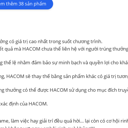
em thêm
38
sản phẩm
ng có giá trị cao nhất trong suốt chương trình.
kết quả mà HACOM chưa thể liên hệ với người trúng thưởn
 thể lệ nhằm đảm bảo sự minh bạch và quyền lợi cho kh
g, HACOM sẽ thay thế bằng sản phẩm khác có giá trị tươn
rúng thưởng có thể được HACOM sử dụng cho mục đích tru
n xác định của HACOM.
e, làm việc hay giải trí đều quá hời… lại còn có cơ hội rin