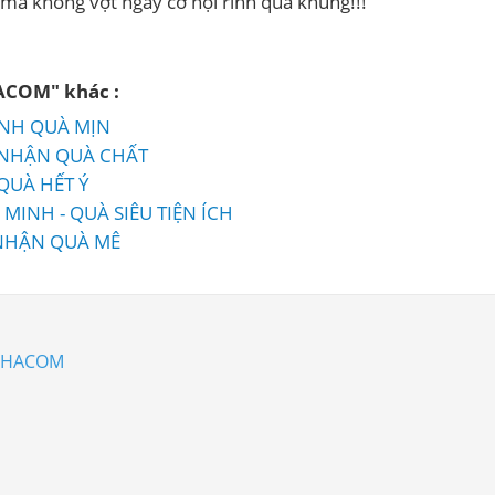
à không vợt ngay cơ hội rinh quà khủng!!!
ACOM" khác :
INH QUÀ MỊN
 NHẬN QUÀ CHẤT
QUÀ HẾT Ý
INH - QUÀ SIÊU TIỆN ÍCH
NHẬN QUÀ MÊ
a HACOM
ị