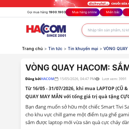
Gọi mua hàng:
1900.1903
Mua hàng online
Miền bắc
Trang chủ
>
Tin tức
>
Tin khuyến mại
>
VÒNG QUAY 
VÒNG QUAY HACOM: SẮM 
Đăng bởi
HACOM
15/05/2026, 04:47 PM
Lượt xem:
3991
Từ 16/05 - 31/07/2026, khi mua LAPTOP (CŨ 
QUAY MAY MẮN với tổng giá trị quà tặng CỰ
Bạn đang muốn sở hữu một chiếc Smart Tivi S
cho khu vực chill game một điểm tựa ghế gamin
sắm được laptop mới vừa săn quà cực cháy dà