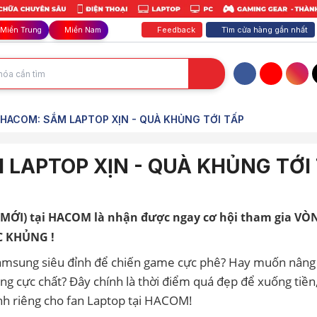
Feedback
Tìm cửa hàng gần nhất
Miền Trung
Miền Nam
Facebook
YouTube
Inst
HACOM: SẮM LAPTOP XỊN - QUÀ KHỦNG TỚI TẤP
LAPTOP XỊN - QUÀ KHỦNG TỚI
& MỚI) tại HACOM là nhận được ngay cơ hội tham gia VÒ
C KHỦNG !
amsung siêu đỉnh để chiến game cực phê? Hay muốn nâng
g cực chất? Đây chính là thời điểm quá đẹp để xuống tiền
nh riêng cho fan Laptop tại HACOM!