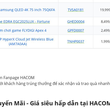
 Samsung QLED 4K 75 inch 75Q6FA
TVSA0181
19,99
e EDRA EGC2025LUX - Fortune
GHED0004
8,499
m chơi game FLYDIGI Apex 4
GPFD0007
2,499
P HyperX Cloud Jet Wireless Blue
TNHP0037
1,999
(AM7A0AA)
trên Fanpage HACOM
với khách hàng trúng thưởng để xác nhận và trao quà nhanh
yến Mãi - Giá siêu hấp dẫn tại HACO