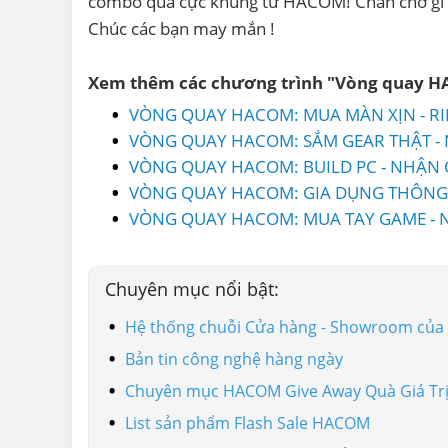
combo quà cực khủng từ HACOM! Chần chờ gì m
Chúc các bạn may mắn !
Xem thêm các chương trình "Vòng quay H
VÒNG QUAY HACOM: MUA MÀN XỊN - R
VÒNG QUAY HACOM: SẮM GEAR THẬT -
VÒNG QUAY HACOM: BUILD PC - NHẬN 
VÒNG QUAY HACOM: GIA DỤNG THÔNG M
VÒNG QUAY HACOM: MUA TAY GAME - 
Chuyên mục nổi bật:
Hệ thống chuỗi Cửa hàng - Showroom củ
Bản tin công nghệ hàng ngày
Chuyên mục HACOM Give Away Quà Giá Tr
List sản phẩm Flash Sale HACOM