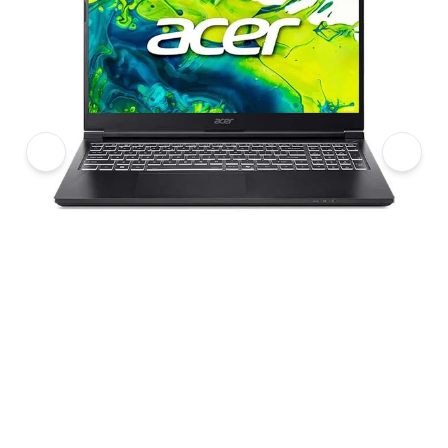
5
Acer Aspire 7
6
Laptop Acer Gaming Aspire 7 A715-59G-57TU (NH.QX6SV.001) (i5 12
7
Hình ảnh và video sản phẩm
Laptop Acer Gaming Aspire 7 A715-59G-57TU (NH.QX6SV.001) (i5 1