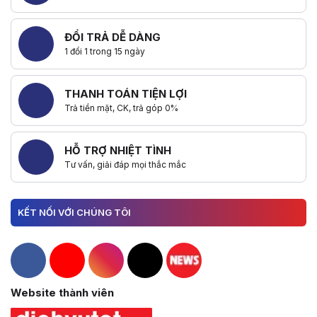
ĐỔI TRẢ DỄ DÀNG
1 đổi 1 trong 15 ngày
THANH TOÁN TIỆN LỢI
Trả tiền mặt, CK, trả góp 0%
HỖ TRỢ NHIỆT TÌNH
Tư vấn, giải đáp mọi thắc mắc
KẾT NỐI VỚI CHÚNG TÔI
Hacom Facebook
Hacom YouTube
Hacom Instagram
Hacom TikTok
Website thành viên