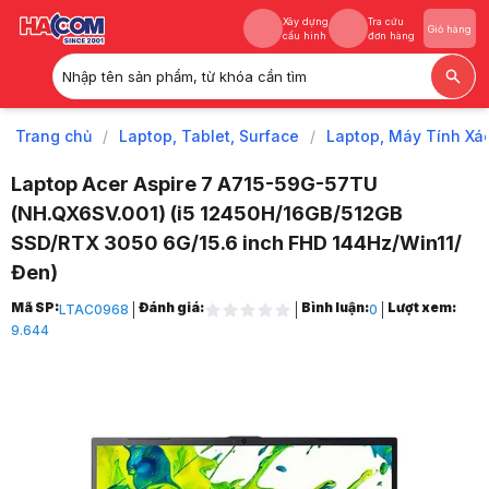
Xây dựng
Tra cứu
Giỏ hàng
cấu hình
đơn hàng
Nhập tên sản phẩm, từ khóa cần tìm
Xây dựng
Tra cứu
Giỏ hàng
cấu hình
đơn hàng
Trang chủ
/
Laptop, Tablet, Surface
/
Laptop, Máy Tính Xá
Laptop Acer Aspire 7 A715-59G-57TU
(NH.QX6SV.001) (i5 12450H/16GB/512GB
SSD/RTX 3050 6G/15.6 inch FHD 144Hz/Win11/
Đen)
Trang chủ
Mã SP:
Đánh giá:
Bình luận:
Lượt xem:
LTAC0968
0
1
9.644
Laptop, Tablet, Surface
2
Laptop, Máy Tính Xách Tay
3
Laptop Acer
4
Acer Aspire