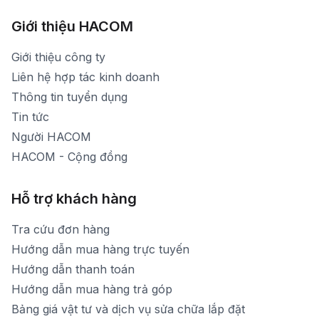
Hình ảnh thực tế từ showroom
Thời gian mở cửa: Từ 8h30-20h30 hàng ngày
[email protected]
Xem bản đồ đường đi
Giới thiệu HACOM
Thời gian mở cửa: Từ 8h30-19h hàng ngày
1900 1903 (máy lẻ 159) -(028)73000322
Thời gian nghỉ trưa: Từ 12h-13h30 hàng ngày
Giới thiệu công ty
1900 1903 (máy lẻ 160)
[email protected]
Liên hệ hợp tác kinh doanh
Thời gian mở cửa: Từ 8h30-20h hàng ngày
Thông tin tuyển dụng
Tin tức
Người HACOM
HACOM - Cộng đồng
Hỗ trợ khách hàng
Tra cứu đơn hàng
Hướng dẫn mua hàng trực tuyến
Hướng dẫn thanh toán
Hướng dẫn mua hàng trả góp
Bảng giá vật tư và dịch vụ sửa chữa lắp đặt