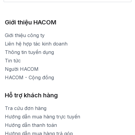
Bảo hành: 1900 1903 (máy lẻ 136)
Xem bản đồ đường đi
783 Phan Văn Trị - Hạnh Thông - TP. Hồ Chí Minh
[email protected]
1900 1903 (máy lẻ 161) - (028)73000322
Hình ảnh thực tế từ showroom
Thời gian mở cửa: Từ 8h30-20h30 hàng ngày
[email protected]
Xem bản đồ đường đi
Giới thiệu HACOM
Thời gian mở cửa: Từ 8h30-19h hàng ngày
1900 1903 (máy lẻ 159) -(028)73000322
Thời gian nghỉ trưa: Từ 12h-13h30 hàng ngày
Giới thiệu công ty
1900 1903 (máy lẻ 160)
[email protected]
Liên hệ hợp tác kinh doanh
Thời gian mở cửa: Từ 8h30-20h hàng ngày
Thông tin tuyển dụng
Tin tức
Người HACOM
HACOM - Cộng đồng
Hỗ trợ khách hàng
Tra cứu đơn hàng
Hướng dẫn mua hàng trực tuyến
Hướng dẫn thanh toán
Hướng dẫn mua hàng trả góp