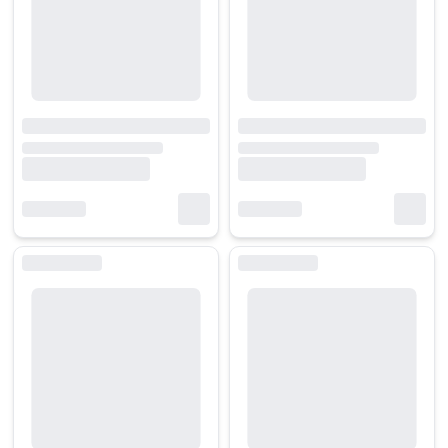
Xem xét ngân sách của bạn và tìm kiếm giá treo màn hình có tính năn
Trước khi mua, nên tham khảo đánh giá của người dùng khác và tìm h