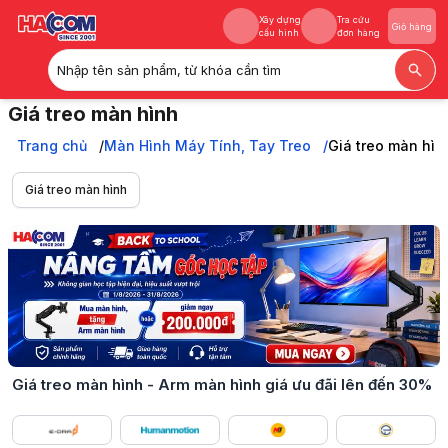
Xây dựng
Tra cứu
Giỏ hàng
cấu hình
đơn hàng
Nhập tên sản phẩm, từ khóa cần tìm
Xây dựng
Tra cứu
Giỏ hàng
Giá treo màn hình
cấu hình
đơn hàng
Giá treo màn hình (Arm màn hình) đa năng, chất liệu cao cấp, chịu tải 
Trang chủ
Trang chủ
Màn Hình Máy Tính, Tay Treo
Giá treo màn hìn
Màn Hình Máy Tính, Tay Treo
Giá treo màn hình
Giá treo màn hình
Giá treo màn hình - Arm màn hình giá ưu đãi lên đến 30%