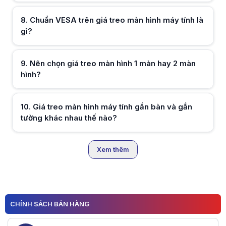
8
.
Chuẩn VESA trên giá treo màn hình máy tính là
gì?
9
.
Nên chọn giá treo màn hình 1 màn hay 2 màn
hình?
10
.
Giá treo màn hình máy tính gắn bàn và gắn
Hữu ích (
0
)
tường khác nhau thế nào?
Xem thêm
Hữu ích (
0
)
1
2
Hữu ích (
0
)
CHÍNH SÁCH BÁN HÀNG
3