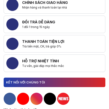
CHÍNH SÁCH GIAO HÀNG
Nhận hàng và thanh toán tại nhà
Hữu ích (
0
)
ĐỔI TRẢ DỄ DÀNG
1 đổi 1 trong 15 ngày
THANH TOÁN TIỆN LỢI
Trả tiền mặt, CK, trả góp 0%
HỖ TRỢ NHIỆT TÌNH
Tư vấn, giải đáp mọi thắc mắc
KẾT NỐI VỚI CHÚNG TÔI
Hacom Facebook
Hacom YouTube
Hacom Instagram
Hacom TikTok