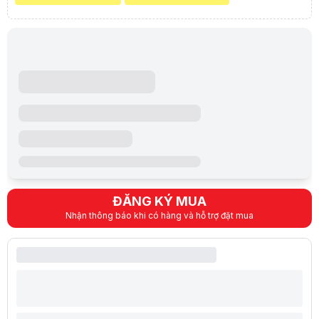
Lưu ý:
Bài viết và hình ảnh chỉ có tính chất tham khảo vì cấu hình và
Lưu ý:
Bài viết và hình ảnh mang tính tham khảo. Cấu hình và đặc tính
Danh mục:
Giá treo màn hình
,
Màn Hình Máy Tính, Tay Treo
Khuyến mãi đặc biệt
Giảm
10%
khi mua kèm màn hình máy tính
(Xem chi tiết)
[]
ĐĂNG KÝ MUA
Nhận thông báo khi có hàng và hỗ trợ đặt mua