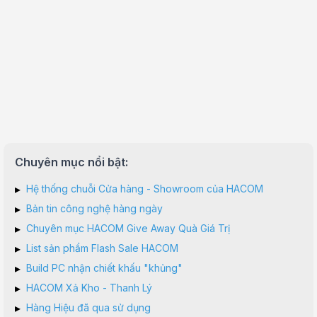
Chuyên mục nổi bật:
▸
Hệ thống chuỗi Cửa hàng - Showroom của HACOM
▸
Bản tin công nghệ hàng ngày
▸
Chuyên mục HACOM Give Away Quà Giá Trị
▸
List sản phẩm Flash Sale HACOM
▸
Build PC nhận chiết khấu "khủng"
▸
HACOM Xả Kho - Thanh Lý
▸
Hàng Hiệu đã qua sử dụng