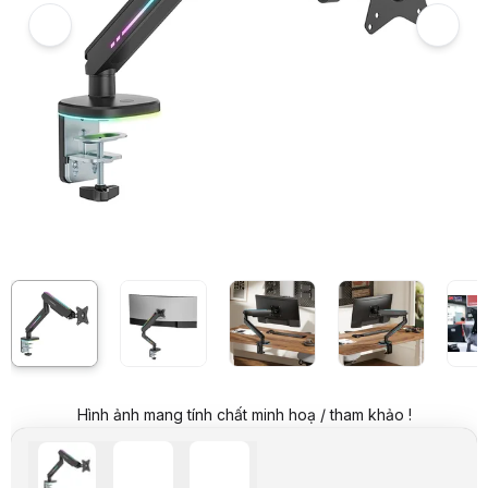
Giá mua online:
1.299.000 VND
Tiết kiệm 800.000 VND (-38%)
Giá mua trả góp (6 tháng):
216.500 VND / tháng
Trả góp qua thẻ VISA (12 tháng):
108.250 VND / tháng
Giá đã bao gồm VAT
Mã sản phẩm:
GIAT0479
Bảo hành:
12 Tháng
Thương hiệu:
Thronmax
Tình trạng:
Order trước – giao sau
Thêm vào giỏ hàng
Mua ngay
Mua trả góp 0%
Thông số nổi bật
Tay đỡ màn hình lò xo chịu lực cao với đèn RGB
Đèn RGB nhiều màu: cung cấp ánh sáng xung quanh mát mẻ
Công tắc bật/tắt tích hợp: dễ dàng bật và tắt nguồn
Thiết kế tấm VESA có thể tháo rời: cho phép lắp đặt dễ dàng
Cơ chế căng lò xo tích hợp: cho trọng lượng hoàn hảo
Thông số kỹ thuật
Đèn RGB nhiều màu
cung cấp ánh sáng xun
Công tắc bật/tắt tích hợp
dễ dàng bật và tắt nguồn
Chất liệu
Thép, Nhôm, Nhựa
Bề mặt hoàn thiện
Sơn tĩnh điện
Hình ảnh mang tính chất minh hoạ / tham khảo !
Màu sắc
Trắng, xám
Kích thước màn hình phù hợp
27″-45″
Tải trọng (mỗi màn hình)
5~14kg