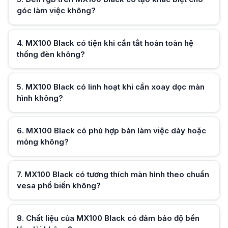
Chất liệu của MX100 Black có đảm bảo độ bền lâu dài không?
góc làm việc không?
MX100 Black sử dụng thép và nhôm kết hợp sơn tĩnh điện, giúp tăng độ
Hữu ích (
0
)
4
.
MX100 Black có tiện khi cần tắt hoàn toàn hệ
thống đèn không?
Hữu ích (
0
)
5
.
MX100 Black có linh hoạt khi cần xoay dọc màn
hình không?
Hữu ích (
0
)
6
.
MX100 Black có phù hợp bàn làm việc dày hoặc
mỏng không?
Hữu ích (
0
)
7
.
MX100 Black có tương thích màn hình theo chuẩn
vesa phổ biến không?
Hữu ích (
0
)
8
.
Chất liệu của MX100 Black có đảm bảo độ bền