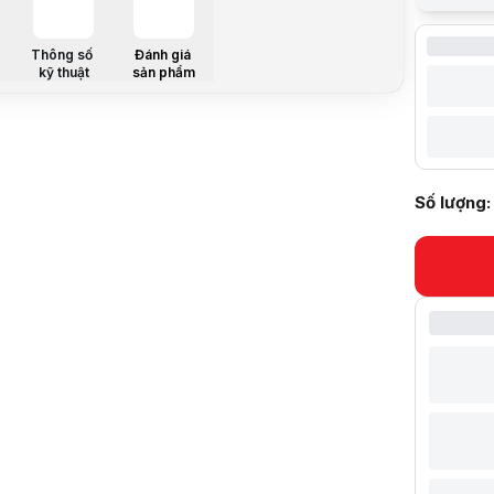
Màu sắc
Hỗ trợ màn
Thông số
Đánh giá
Tải trọng
kỹ thuật
sản phẩm
Tilt
Swivel:
Góc xoay
Chuẩn VES
Mô tả sản 
Bạn đang tì
Số lượng: