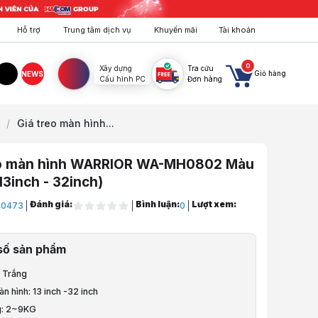
Hỗ trợ
Trung tâm dịch vụ
Khuyến mãi
Tài khoản
0
Xây dựng
Tra cứu
Giỏ hàng
NEWS
Cấu hình PC
Đơn hàng
agram
TikTok
/
Giá treo màn hình...
eo màn hình WARRIOR WA-MH0802 Màu
13inch - 32inch)
Đánh giá:
Bình luận:
Lượt xem:
T0473
0
ptop, PC, Điện Thoại
số sản phẩm
etup Bàn Làm Việc
: Trắng
h (Giá treo màn hình)
àn hình: 13 inch -32 inch
ng: 2~9KG
àn hình WARRIOR WA-MH0802 Màu Trắng (13inch - 32inch)