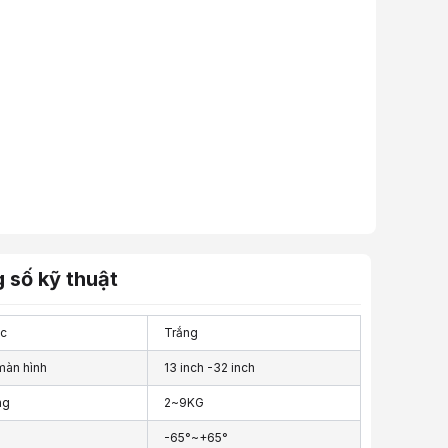
 số kỹ thuật
c
Trắng
màn hình
13 inch -32 inch
ng
2~9KG
-65°~+65°