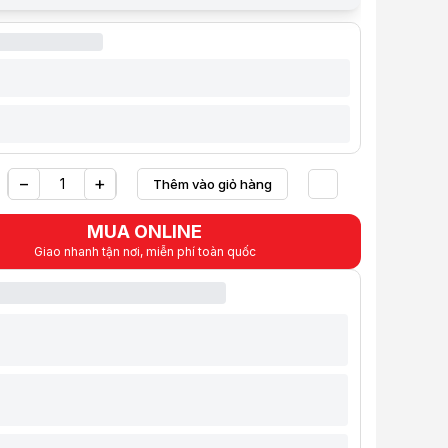
Trắng
 hình
13 inch -32 inch
2~9KG
-65°~+65°
±70°
±180°
A
75*75/100*100
phẩm
m kiếm một giải pháp để tối ưu hóa không gian làm việc hoặc giải trí tại
−
+
Thêm vào giỏ hàng
Yêu thích
MUA ONLINE
Giao nhanh tận nơi, miễn phí toàn quốc