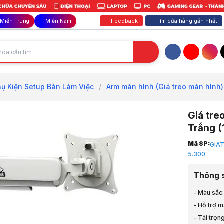
Feedback
Tìm cửa hàng gần nhất
Miền Trung
Miền Nam
Facebook
YouTube
Inst
hụ Kiện Setup Bàn Làm Việc
/
Arm màn hình (Giá treo màn hình)
Giá tr
Trắng (
Trang chủ
Mã SP:
GIA
1
5.300
Phụ Kiện La
2
Thông 
Phụ Kiện S
3
- Màu sắc
Arm màn hìn
- Hỗ trợ m
4
- Tải trọ
Giá treo m