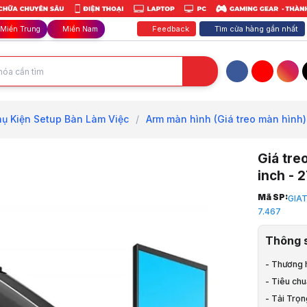
Feedback
Tìm cửa hàng gần nhất
Miền Trung
Miền Nam
Facebook
YouTube
Inst
hụ Kiện Setup Bàn Làm Việc
/
Arm màn hình (Giá treo màn hình)
Giá tre
inch - 
Trang chủ
Mã SP:
GIA
1
7.467
Phụ Kiện La
2
Thông 
Phụ Kiện S
3
- Thương 
Arm màn hìn
- Tiêu ch
4
- Tải Trọ
Giá treo mà