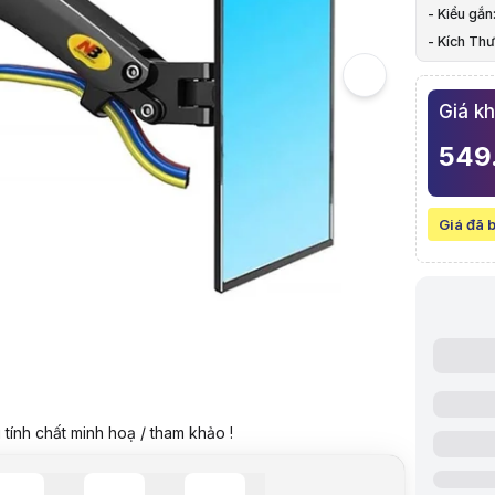
5
- Kiểu gắn
Hình ảnh v
- Kích Th
Giá treo mà
- Lò xo kh
Giá k
549
Giá đã 
Video revie
tính chất minh hoạ / tham khảo !
Giá niêm yế
Giá mua on
Giá mua trả