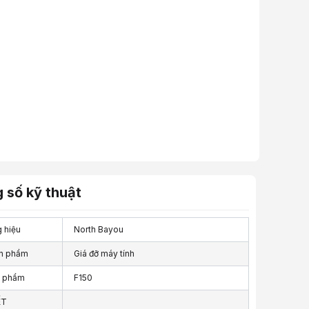
 số kỹ thuật
 hiệu
North Bayou
n phẩm
Giá đỡ máy tính
n phẩm
F150
ẾT