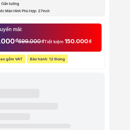
: Gắn tường
à video sản phẩm
ước Màn Hình Phù Hợp: 27inch
n máy tính North Bayou F150 (17 inch - 27 inch) (Gắn tường )
í
huyến mãi:
.000
đ
699.000
150.000
đ
đ
Tiết kiệm
bao gồm VAT
Bảo hành:
12 tháng
w chi tiết Giá treo màn máy tính North Bayou F150 (17 inch - 27 inch) (G
t:
699.000 VND
line:
549.000 VND
Tiết kiệm 150.000 VND (-21%)
 góp (6 tháng):
91.500 VND / tháng