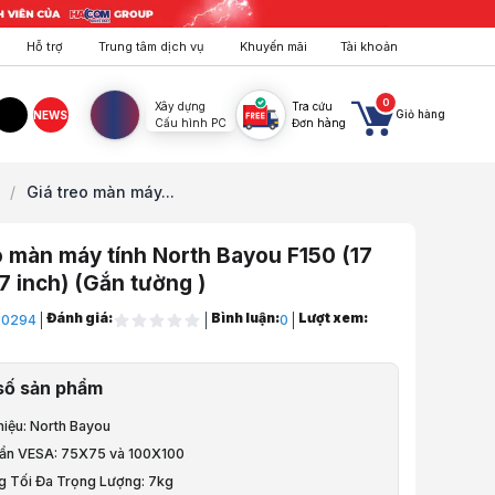
Hỗ trợ
Trung tâm dịch vụ
Khuyến mãi
Tài khoản
0
Xây dựng
Tra cứu
Giỏ hàng
NEWS
Cấu hình PC
Đơn hàng
agram
TikTok
/
Giá treo màn máy...
o màn máy tính North Bayou F150 (17
27 inch) (Gắn tường )
Đánh giá:
Bình luận:
Lượt xem:
T0294
0
ptop, PC, Điện Thoại
số sản phẩm
etup Bàn Làm Việc
hiệu: North Bayou
h (Giá treo màn hình)
uẩn VESA: 75X75 và 100X100
ng Tối Đa Trọng Lượng: 7kg
n máy tính North Bayou F150 (17 inch - 27 inch) (Gắn tường )