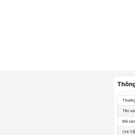
Thông
Thương
Tên sả
Mã sả
CHI TI