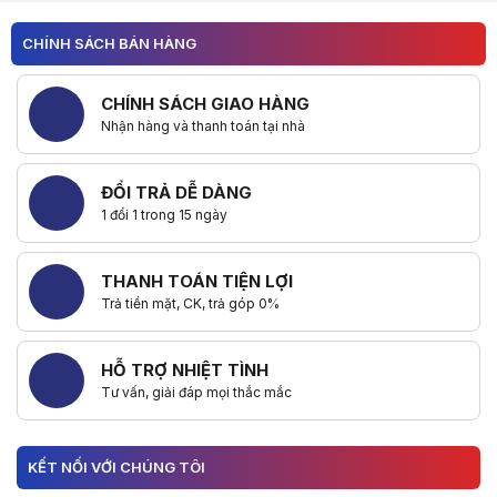
Trang chủ
Tin tức
CHÍNH SÁCH BÁN HÀNG
Tin khuyến mại
NHẬN NGAY QUÀ CHẤT KHI BUILD PC CÙNG LINH KIỆN ASUS TUF 
CHÍNH SÁCH GIAO HÀNG
Nhận hàng và thanh toán tại nhà
1. Thời gian khuyến mãi:
Áp dụng cho hóa đơn đỏ điện tử có thể kiểm tra tính hợp lệ trên webs
Hạn chót đăng ký nhận quà:
08/06/2026
ĐỔI TRẢ DỄ DÀNG
2. Sản phẩm áp dụng và quà tặng:
1 đổi 1 trong 15 ngày
Build PC cùng linh kiện ASUS:
- Build PC cùng
Bo mạch chủ + Card đồ họa + Case máy tính + Ngu
- Build PC cùng
Bo mạch chủ + Card đồ họa + Case máy tính + Nguồn
THANH TOÁN TIỆN LỢI
3. Các cửa hàng/ đại lý áp dụng:
Trả tiền mặt, CK, trả góp 0%
Chương trình khuyến mãi áp dụng cho tất cả đại lý và cửa hàng bán 
4. Cách thức nhận quà:
Click vào nút “Đăng Ký” trên website sự kiện
https://www.asus.com/vn
HỖ TRỢ NHIỆT TÌNH
Lưu Ý: Trong trường hợp không thể đăng ký trên hệ thống, quý khách hà
- Đính kèm hình ảnh hóa đơn đỏ (file PDF có thể tra cứu được ) thể hi
Tư vấn, giải đáp mọi thắc mắc
- Đính kèm ảnh chụp số S/N của sản phẩm
- Điền series của sản phẩm:
- Điền Họ và tên người nhận quà
KẾT NỐI VỚI CHÚNG TÔI
- Điền Địa chỉ nhận quà
- Điền Số điện thoại liên hệ