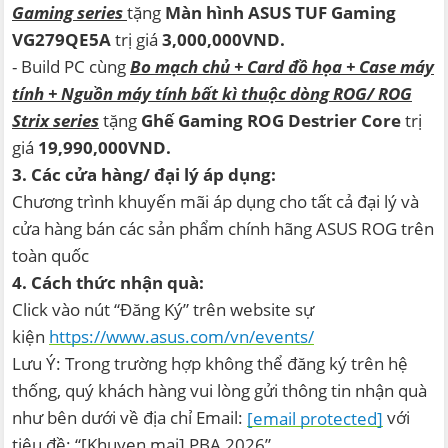
Gaming series
tặng
Màn hình ASUS TUF Gaming
VG279QE5A
trị giá
3,000,000VND.
- Build PC cùng
Bo mạch chủ + Card đồ họa + Case máy
tính + Nguồn máy tính bất kì thuộc dòng ROG/ ROG
Strix series
tặng
Ghế Gaming ROG Destrier Core
trị
giá
19,990,000VND.
3. Các cửa hàng/ đại lý áp dụng:
Chương trình khuyến mãi áp dụng cho tất cả đại lý và
cửa hàng bán các sản phẩm chính hãng ASUS ROG trên
toàn quốc
4. Cách thức nhận quà:
Click vào nút “Đăng Ký” trên website sự
kiện
https://www.asus.com/vn/events/
Lưu Ý: Trong trường hợp không thể đăng ký trên hệ
thống, quý khách hàng vui lòng gửi thông tin nhận quà
như bên dưới về địa chỉ Email:
với
[email protected]
tiêu đề: “[Khuyen mai] PBA 2026”