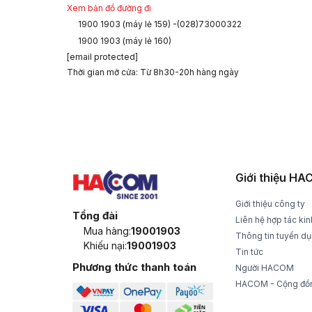
Xem bản đồ đường đi
1900 1903 (máy lẻ 159) -(028)73000322
1900 1903 (máy lẻ 160)
[email protected]
Thời gian mở cửa: Từ 8h30-20h hàng ngày
CHÍNH SÁCH GIAO HÀNG
ĐỔI T
Nhận hàng và thanh toán tại nhà
1 đổi 1 t
Giới thiệu H
Giới thiệu công ty
Tổng đài
Liên hệ hợp tác ki
Mua hàng:
19001903
Thông tin tuyển d
Khiếu nại:
19001903
Tin tức
Phương thức thanh toán
Người HACOM
HACOM - Cộng đồ