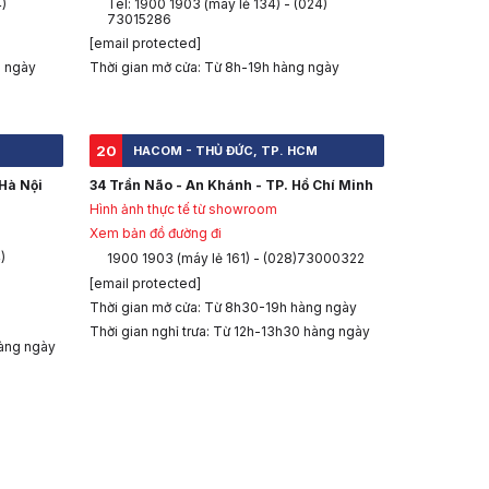
4)
Tel: 1900 1903 (máy lẻ 134) - (024)
73015286
[email protected]
g ngày
Thời gian mở cửa: Từ 8h-19h hàng ngày
20
HACOM - THỦ ĐỨC, TP. HCM
Hà Nội
34 Trần Não - An Khánh - TP. Hồ Chí Minh
Hình ảnh thực tế từ showroom
Xem bản đồ đường đi
)
1900 1903 (máy lẻ 161) - (028)73000322
[email protected]
Thời gian mở cửa: Từ 8h30-19h hàng ngày
Thời gian nghỉ trưa: Từ 12h-13h30 hàng ngày
àng ngày