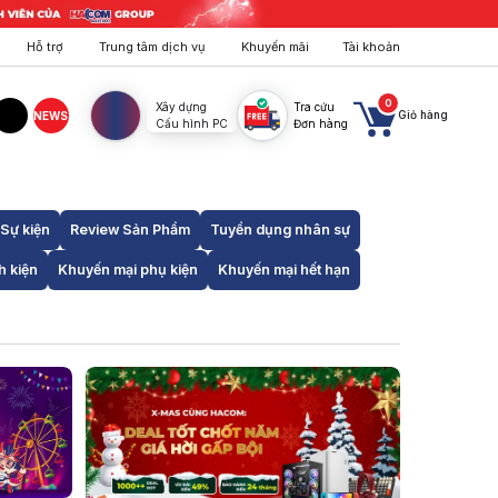
Hỗ trợ
Trung tâm dịch vụ
Khuyến mãi
Tài khoản
0
Xây dựng
Tra cứu
Giỏ hàng
NEWS
Cấu hình PC
Đơn hàng
agram
TikTok
Sự kiện
Review Sản Phẩm
Tuyển dụng nhân sự
h kiện
Khuyến mại phụ kiện
Khuyến mại hết hạn