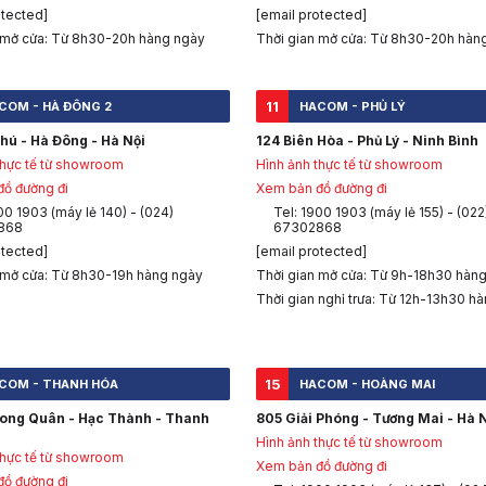
otected]
[email protected]
 mở cửa: Từ 8h30-20h hàng ngày
Thời gian mở cửa: Từ 8h30-20h hàn
11
COM - HÀ ĐÔNG 2
HACOM - PHỦ LÝ
hú - Hà Đông - Hà Nội
124 Biên Hòa - Phủ Lý - Ninh Bình
thực tế từ showroom
Hình ảnh thực tế từ showroom
ồ đường đi
Xem bản đồ đường đi
00 1903 (máy lẻ 140) - (024)
Tel: 1900 1903 (máy lẻ 155) - (022
868
67302868
otected]
[email protected]
 mở cửa: Từ 8h30-19h hàng ngày
Thời gian mở cửa: Từ 9h-18h30 hàn
Thời gian nghỉ trưa: Từ 12h-13h30 h
15
COM - THANH HÓA
HACOM - HOÀNG MAI
Long Quân - Hạc Thành - Thanh
805 Giải Phóng - Tương Mai - Hà 
Hình ảnh thực tế từ showroom
thực tế từ showroom
Xem bản đồ đường đi
ồ đường đi