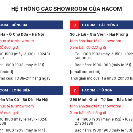
HỆ THỐNG CÁC SHOWROOM CỦA HACOM
3
COM - ĐỐNG ĐA
HACOM - HẢI PHÒNG
Hà - Ô Chợ Dừa - Hà Nội
36 Lê Lợi - Gia Viên - Hải Phòng
thực tế từ showroom
Hình ảnh thực tế từ showroom
ồ đường đi
Xem bản đồ đường đi
00 1903 (máy lẻ 130) - (0243)
Tel: 1900 1903 (máy lẻ 150) - (022
88
58830013
h: 1900 1903 (máy lẻ 131)
Bảo hành: 1900 1903 (máy lẻ 151)
otected]
[email protected]
 mở cửa: Từ 8h-21h hàng ngày
Thời gian mở cửa: Từ 8h30-20h30 h
7
COM - LONG BIÊN
HACOM - TỪ SƠN
ễn Văn Cừ - Bồ Đề - Hà Nội
299 Minh Khai - Từ Sơn - Bắc Nin
thực tế từ showroom
Hình ảnh thực tế từ showroom
ồ đường đi
Xem bản đồ đường đi
00 1903 (máy lẻ 143) - (024)
Tel: 1900 1903 (máy lẻ 152) - (022
668
27304286
nh: 1900 1903 (máy lẻ 144)
Bảo hành: 1900 1903 (máy lẻ 153)