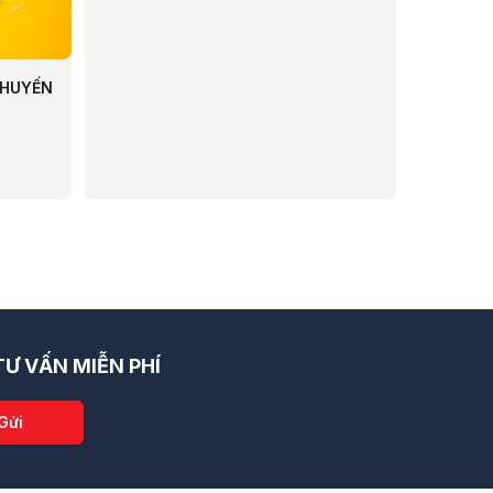
KHUYẾN
Ư VẤN MIỄN PHÍ
Gửi