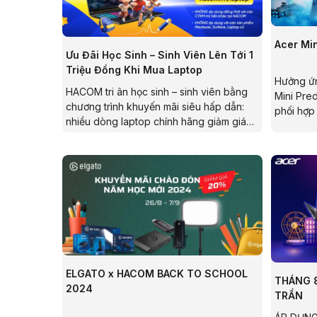
Acer Min
Ưu Đãi Học Sinh – Sinh Viên Lên Tới 1
Triệu Đồng Khi Mua Laptop
Hưởng ứn
HACOM tri ân học sinh – sinh viên bằng
Mini Pre
chương trình khuyến mãi siêu hấp dẫn:
phối hợp
nhiều dòng laptop chính hãng giảm giá
trình “Tu
lên tới 1.000.000đ, giúp bạn dễ dàng sở
24/10 - 
hữu thiết bị học tập hiện đại, hiệu năng
laptop A
mạnh mẽ với chi phí tiết kiệm.
giảm nga
các khuy
ELGATO x HACOM BACK TO SCHOOL
THÁNG 8
2024
TRẦN