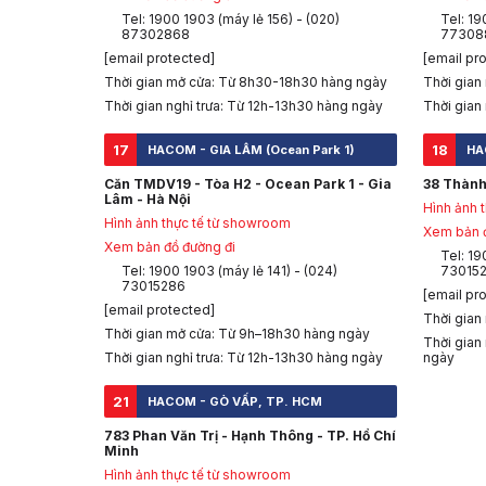
Tel: 1900 1903 (máy lẻ 156) - (020)
Tel: 19
87302868
77308
[email protected]
[email pr
Thời gian mở cửa: Từ 8h30-18h30 hàng ngày
Thời gian
Thời gian nghỉ trưa: Từ 12h-13h30 hàng ngày
Thời gian
17
18
HACOM - GIA LÂM (Ocean Park 1)
HA
Căn TMDV19 - Tòa H2 - Ocean Park 1 - Gia
38 Thành
Lâm - Hà Nội
Hình ảnh 
Hình ảnh thực tế từ showroom
Xem bản đ
Xem bản đồ đường đi
Tel: 19
Tel: 1900 1903 (máy lẻ 141) - (024)
73015
73015286
[email pr
[email protected]
Thời gian
Thời gian mở cửa: Từ 9h–18h30 hàng ngày
Thời gian
Thời gian nghỉ trưa: Từ 12h-13h30 hàng ngày
ngày
21
HACOM - GÒ VẤP, TP. HCM
783 Phan Văn Trị - Hạnh Thông - TP. Hồ Chí
Minh
Hình ảnh thực tế từ showroom