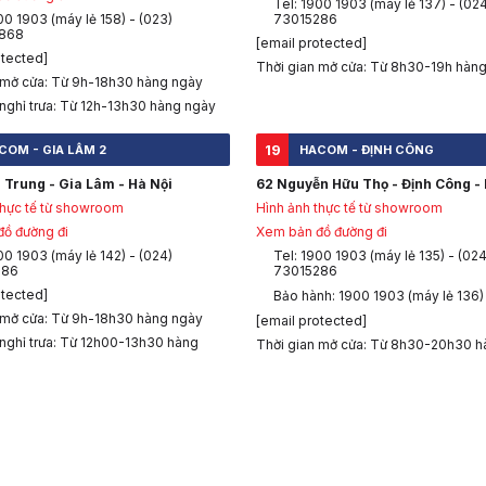
Tel: 1900 1903 (máy lẻ 137) - (02
00 1903 (máy lẻ 158) - (023)
73015286
868
[email protected]
otected]
Thời gian mở cửa: Từ 8h30-19h hàn
 mở cửa: Từ 9h-18h30 hàng ngày
 nghỉ trưa: Từ 12h-13h30 hàng ngày
19
COM - GIA LÂM 2
HACOM - ĐỊNH CÔNG
 Trung - Gia Lâm - Hà Nội
62 Nguyễn Hữu Thọ - Định Công - 
thực tế từ showroom
Hình ảnh thực tế từ showroom
ồ đường đi
Xem bản đồ đường đi
00 1903 (máy lẻ 142) - (024)
Tel: 1900 1903 (máy lẻ 135) - (024
286
73015286
otected]
Bảo hành: 1900 1903 (máy lẻ 136)
 mở cửa: Từ 9h-18h30 hàng ngày
[email protected]
 nghỉ trưa: Từ 12h00-13h30 hàng
Thời gian mở cửa: Từ 8h30-20h30 h