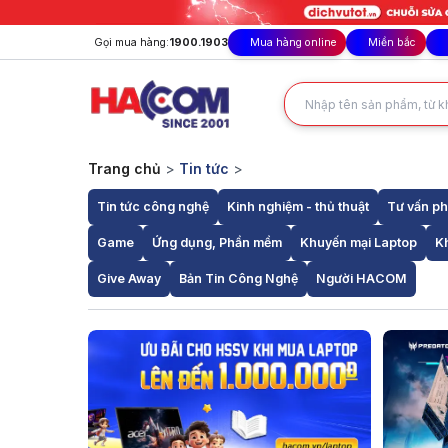
Gọi mua hàng:
1900.1903
Mua hàng online
Miền bắc
Trang chủ
>
Tin tức
>
Tin tức công nghệ
Kinh nghiệm - thủ thuật
Tư vấn p
Game
Ứng dụng, Phần mềm
Khuyến mại Laptop
K
Give Away
Bản Tin Công Nghệ
Người HACOM