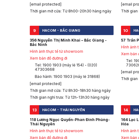
[email protected]
[email pr
Thời gian mở cửa: Từ 8h00-20h30 hàng ngày
Thời gian
9
10
HACOM - BẮC GIANG
HA
356 Nguyễn Thị Minh Khai – Bắc Giang -
57 Trần P
Bắc Ninh
Hình ảnh 
Hình ảnh thực tế từ showroom
Xem bản đ
Xem bản đồ đường đi
Tel: 19
Tel: 1900 1903 (máy lẻ 154) - (020)
73062
47303668
[email pr
Bảo hành: 1900 1903 (máy lẻ 31868)
Thời gian
[email protected]
Thời gian mở cửa: Từ 8h30-18h30 hàng ngày
Thời gian nghỉ trưa: Từ 12h-13h30 hàng ngày
13
14
HACOM - THÁI NGUYÊN
HA
118 Lương Ngọc Quyến-Phan Đình Phùng-
164 Lạc 
Thái Nguyên
Hóa
Hình ảnh thực tế từ showroom
Hình ảnh 
Xem bản đồ đường đi
Xem bản đ