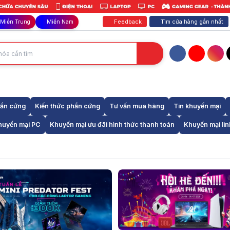
Feedback
Tìm cửa hàng gần nhất
Miền Trung
Miền Nam
Facebook
YouTube
Inst
hần cứng
Kiến thức phần cứng
Tư vấn mua hàng
Tin khuyến mại
huyến mại PC
Khuyến mại ưu đãi hình thức thanh toán
Khuyến mại lin