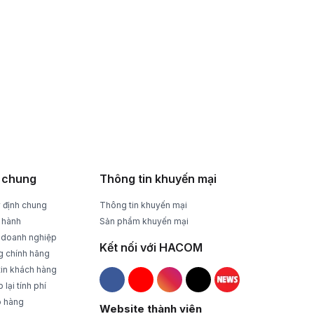
HỖ TRỢ NHIỆT TÌNH
Tư vấn, giải đáp mọi thắc mắc
 chung
Thông tin khuyến mại
 định chung
Thông tin khuyến mại
 hành
Sản phẩm khuyến mại
 doanh nghiệp
Kết nối với HACOM
g chính hãng
tin khách hàng
lại tính phí
Hacom Facebook
Hacom YouTube
Hacom Instagram
Hacom TikTok
o hàng
Website thành viên