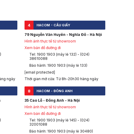
4
HACOM - CẦU GIẤY
79 Nguyễn Văn Huyên - Nghĩa Đô - Hà Nội
Hình ảnh thực tế từ showroom
Xem bản đồ đường đi
)
Tel: 1900 1903 (máy lẻ 132) - (024)
38610088
Bảo hành: 1900 1903 (máy lẻ 133)
[email protected]
àng ngày
Thời gian mở cửa: Từ 8h-20h30 hàng ngày
8
HACOM - ĐÔNG ANH
h
35 Cao Lỗ - Đông Anh - Hà Nội
Hình ảnh thực tế từ showroom
Xem bản đồ đường đi
)
Tel: 1900 1903 (máy lẻ 145) - (024)
32001088
Bảo hành: 1900 1903 (máy lẻ 30480)