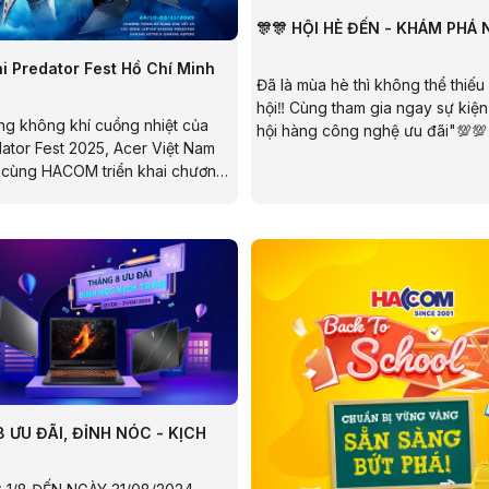
🎊🎊 HỘI HÈ ĐẾN - KHÁM PHÁ N
i Predator Fest Hồ Chí Minh
Đã là mùa hè thì không thể thiếu
hội‼ Cùng tham gia ngay sự kiệ
g không khí cuồng nhiệt của
hội hàng công nghệ ưu đãi"💯💯
dator Fest 2025, Acer Việt Nam
HACOM với hàng loạt gian hàng
 cùng HACOM triển khai chương
kiện hấp dẫn :
ần lễ Mini Predator Fest”. Từ
03/11/2025, khách hàng mua
cer chính hãng tại HACOM được
y 300.000đ, áp dụng cộng dồn
ến mãi hiện có.
 ƯU ĐÃI, ĐỈNH NÓC - KỊCH