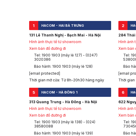
1
2
HACOM - HAI BÀ TRƯNG
HA
131 Lê Thanh Nghị - Bạch Mai - Hà Nội
284 Thái 
Hình ảnh thực tế từ showroom
Hình ảnh 
Xem bản đồ đường đi
Xem bản đ
Tel: 1900 1903 (máy lẻ 127) - (0247)
Tel: 19
3020386
53800
Bảo hành: 1900 1903 (máy lẻ 128)
Bảo hàn
[email protected]
[email pr
Thời gian mở cửa: Từ 8h-20h30 hàng ngày
Thời gian
5
6
HACOM - HÀ ĐÔNG 1
HA
313 Quang Trung - Hà Đông - Hà Nội
622 Nguy
Hình ảnh thực tế từ showroom
Hình ảnh 
Xem bản đồ đường đi
Xem bản đ
Tel: 1900 1903 (máy lẻ 138) - (024)
Tel: 19
38580088
73045
Bảo hành: 1900 1903 (máy lẻ 139)
Bảo hà