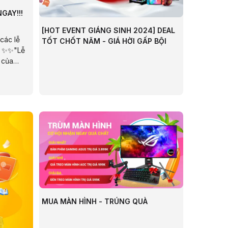
GAY!!!
[HOT EVENT GIÁNG SINH 2024] DEAL
 các lễ
TỐT CHỐT NĂM - GIÁ HỜI GẤP BỘI
n ✨✨"Lễ
 của
 và sự
MUA MÀN HÌNH - TRÚNG QUÀ