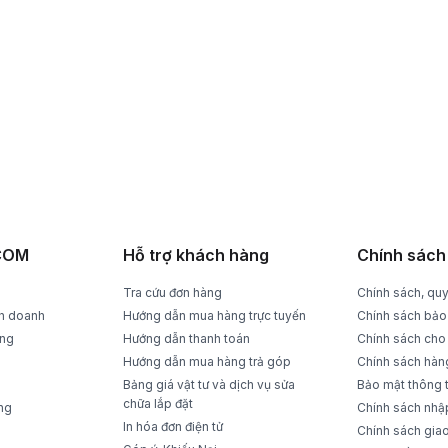
RẢ DỄ DÀNG
THANH TOÁN TIỆN LỢI
rong 15 ngày
Trả tiền mặt, CK, trả góp 0%
ACOM
Hỗ trợ khách hàng
Chính sách
Tra cứu đơn hàng
Chính sách, quy
nh doanh
Hướng dẫn mua hàng trực tuyến
Chính sách bảo
ụng
Hướng dẫn thanh toán
Chính sách cho
Hướng dẫn mua hàng trả góp
Chính sách hàn
Bảng giá vật tư và dịch vụ sửa
Bảo mật thông 
chữa lắp đặt
ng
Chính sách nhập 
In hóa đơn điện tử
Chính sách gia