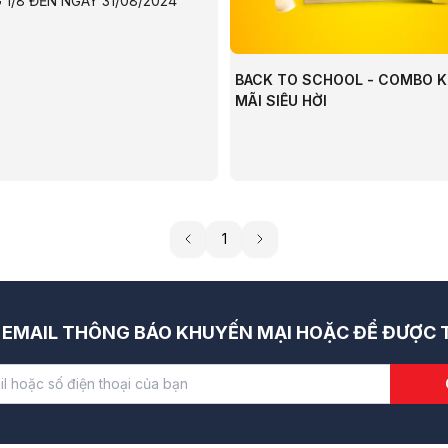
 1/8 ĐẾN NGÀY 31/08/2024
BACK TO SCHOOL - COMBO 
MÃI SIÊU HỜI
1
EMAIL THÔNG BÁO KHUYẾN MẠI HOẶC ĐỂ ĐƯỢC T