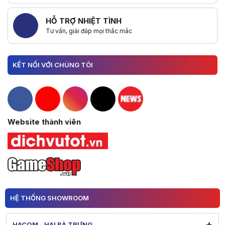
HỖ TRỢ NHIỆT TÌNH
Tư vấn, giải đáp mọi thắc mắc
KẾT NỐI VỚI CHÚNG TÔI
Hacom Facebook
Hacom YouTube
Hacom Instagram
Hacom TikTok
Website thành viên
HỆ THỐNG SHOWROOM
+
HACOM - HAI BÀ TRƯNG