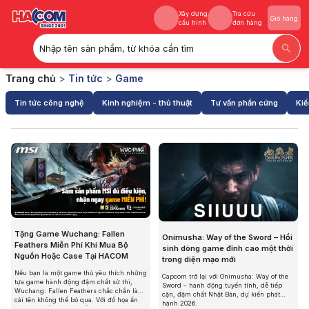
Xây dựng
Tra cứu
Giỏ hàng
cấu hình
đơn hàng
Nhập tên sản phẩm, từ khóa cần tìm
Xây dựng
Tra cứu
Giỏ hàng
Trang chủ
>
Tin tức
>
Game
cấu hình
đơn hàng
Tin tức công nghệ
Kinh nghiệm - thủ thuật
Tư vấn phần cứng
Kiế
Tặng Game Wuchang: Fallen
Onimusha: Way of the Sword – Hồi
Feathers Miễn Phí Khi Mua Bộ
sinh dòng game đỉnh cao một thời
Nguồn Hoặc Case Tại HACOM
trong diện mạo mới
Nếu bạn là một game thủ yêu thích những
Capcom trở lại với Onimusha: Way of the
tựa game hành động đậm chất sử thi,
Sword – hành động tuyến tính, dễ tiếp
Wuchang: Fallen Feathers chắc chắn là
cận, đậm chất Nhật Bản, dự kiến phát
cái tên không thể bỏ qua. Với đồ họa ấn
hành 2026.
tượng và cốt truyện cuốn hút, tựa game