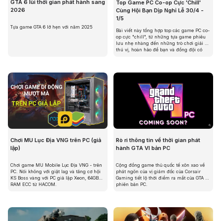
GTA 6 lùi thời gian phát hành sang
Top Game PC Co-op Cực 'Chill'
2026
Cùng Hội Bạn Dịp Nghỉ Lễ 30/4 -
1/5
Tựa game GTA 6 lỡ hẹn với năm 2025
Bài viết này tổng hợp top các game PC co-
op cực "chill", từ những tựa game phiêu
lưu nhẹ nhàng đến những trò chơi giải đố
thú vị, hoàn hảo để bạn và đồng đội có
những giờ phút giải trí đáng nhớ trong kỳ
nghỉ lễ sắp tới!
Rò ri thông tin về thời gian phát
Chơi MU Lục Địa VNG trên PC (giả
hành GTA VI bản PC
lập)
Cộng đồng game thủ quốc tế xôn xao về
Chơi game MU Mobile Lục Địa VNG - trên
phát ngôn của vị giám đốc của Corsair
PC. Nói không với giật lag và tăng cơ hội
Gaming tiết lộ thời điểm ra mắt của GTA VI
KS Boss vàng với PC giả lập Xeon, 64GB
phiên bản PC.
RAM ECC từ HACOM.