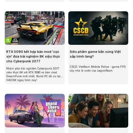
này đang khiến cộng đồng mê mẩn. Tin
vui là ngay lúc này, bạn có cơ hội nhận
miễn phí Wuchang: Fallen Feathers khi
mua linh kiện được chỉ định tại HACOM.
Đừng bỏ lỡ cơ hội trải nghiệm siêu phẩm
này và nâng cấp cấu hình chiến game
đỉnh cao!
RTX 5090 kết hợp bản mod 'cực
Siêu phẩm game bắn súng Việt
xịn' đưa trải nghiệm 8K siệu thực
sắp trình làng?
cho Cyberpunk 2077
CSCD: VietNam Mobile Police - game FPS
Khám phá trải nghiệm Cyberpunk 2077
cây nhà lá vườn của LegionTeam.
siêu thực 8K với RTX 5090 và bản mod
DreamPunk mới nhất. Build PC tối ưu tại
HACOM ngay hôm nay!