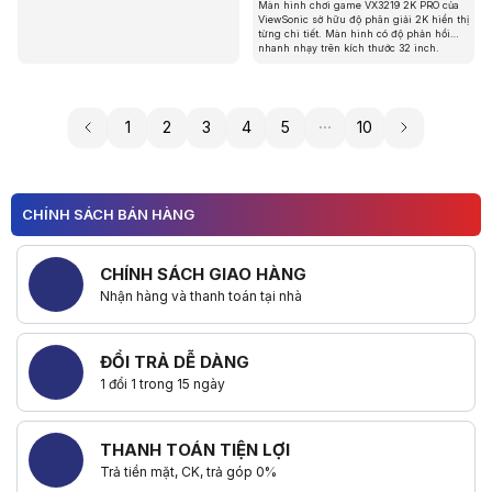
Màn hình chơi game VX3219 2K PRO của
ViewSonic sở hữu độ phân giải 2K hiển thị
từng chi tiết. Màn hình có độ phản hồi
nhanh nhạy trên kích thước 32 inch.
1
2
3
4
5
10
CHÍNH SÁCH BÁN HÀNG
CHÍNH SÁCH GIAO HÀNG
Nhận hàng và thanh toán tại nhà
ĐỔI TRẢ DỄ DÀNG
1 đổi 1 trong 15 ngày
THANH TOÁN TIỆN LỢI
Trả tiền mặt, CK, trả góp 0%