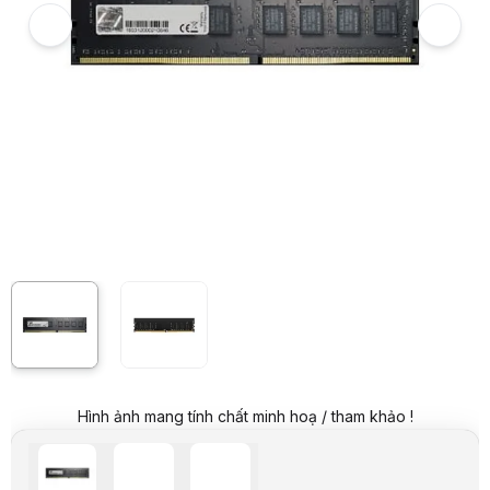
Giá niêm yết:
999.000 VND
Giá mua online:
359.000 VND
Tiết kiệm 640.000 VND (-64%)
Giá mua trả góp (6 tháng):
59.834 VND / tháng
Trả góp qua thẻ VISA (12 tháng):
29.917 VND / tháng
Giá đã bao gồm VAT
Mã sản phẩm:
RALX00002
Bảo hành:
12 tháng
Thương hiệu:
LEXAR
Tình trạng:
Order trước – giao sau
Thêm vào giỏ hàng
Mua ngay
Mua trả góp 0%
Thông số nổi bật
Ram cho máy tính để bàn
Loại: DDR4
Dung lượng: 8GB
Tốc độ bus: 2666 Mhz
Điện áp: 1.2V
Tản nhiệt: Không
Thông số kỹ thuật
Trọng lượng
200 g
Kích thước
10 × 3 × 3 cm
Hình ảnh mang tính chất minh hoạ / tham khảo !
Dung lượng
8GB (1*8GB)
Hãng sản xuất
LEXAR
Mô tả sản phẩm