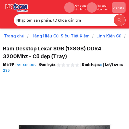
Xây dựng
Tra cứu
Giỏ hàng
cấu hình
đơn hàng
Nhập tên sản phẩm, từ khóa cần tìm
Xây dựng
Tra cứu
Giỏ hàng
cấu hình
đơn hàng
Trang chủ
/
Hàng Hiệu Cũ, Siêu Tiết Kiệm
/
Linh Kiện Cũ
/
Ram Desktop Lexar 8GB (1x8GB) DDR4
3200Mhz - Cũ đẹp (Tray)
Trang chủ
Mã SP:
Đánh giá:
Bình luận:
Lượt xem:
RALX00002
0
1
235
Hàng Hiệu Cũ, Siêu Tiết Kiệm
2
Linh Kiện Cũ
3
Ram Cũ
4
Ram Desktop Lexar 8GB (1x8GB) DDR4 3200Mhz - Cũ đẹp (Tray)
5
Hình ảnh và video sản phẩm
Ram Desktop Lexar 8GB (1x8GB) DDR4 3200Mhz - Cũ đẹp (Tray)