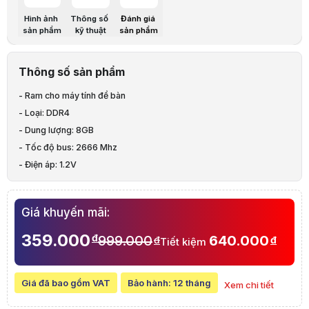
Ram Desktop Lexar là dòng RAM phổ thông của thương hiệu nổi tiếng 
Thiết kế
Hình ảnh
Thông số
Đánh giá
Ram Desktop Lexar sở hữu chuẩn kết nối DDR4 phổ biến, PCB màu đen 
sản phẩm
kỹ thuật
sản phẩm
Hiệu năng
Ram Desktop Lexar sử dụng chip nhớ từ các nhà sản xuất hàng đầu trên
Lưu ý:
Bài viết và hình ảnh mang tính tham khảo. Cấu hình và đặc tính
Thông số sản phẩm
Danh mục:
Hàng Hiệu Cũ, Siêu Tiết Kiệm
,
Linh Kiện Cũ
,
Ram Cũ
Thông báo quan trọng
- Ram cho máy tính để bàn
Sản phẩm đã ngừng kinh doanh
- Loại: DDR4
- Dung lượng: 8GB
- Tốc độ bus: 2666 Mhz
- Điện áp: 1.2V
- Tản nhiệt: Không
Giá khuyến mãi:
359.000
đ
999.000
640.000
đ
đ
Tiết kiệm
Giá đã bao gồm VAT
Bảo hành:
12 tháng
Xem chi tiết